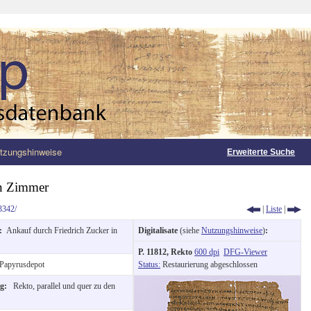
tzungshinweise
Erweiterte Suche
in Zimmer
3342/
|
Liste
|
g:
Ankauf durch Friedrich Zucker in
Digitalisate
(siehe
Nutzungshinweise
)
:
P. 11812, Rekto
600 dpi
DFG-Viewer
Papyrusdepot
Status:
Restaurierung abgeschlossen
ng:
Rekto, parallel und quer zu den