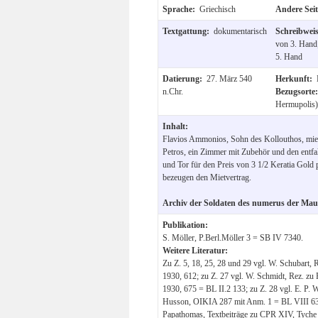
Sprache:
Griechisch
Andere Sei
Textgattung:
dokumentarisch
Schreibwei
von 3. Hand
5. Hand
Datierung:
27. März 540
Herkunft:
n.Chr.
Bezugsorte
Hermupolis)
Inhalt:
Flavios Ammonios, Sohn des Kollouthos, miet
Petros, ein Zimmer mit Zubehör und den entfa
und Tor für den Preis von 3 1/2 Keratia Gold 
bezeugen den Mietvertrag.
Archiv der Soldaten des numerus der Mau
Publikation:
S. Möller, P.Berl.Möller 3 = SB IV 7340.
Weitere Literatur:
Zu Z. 5, 18, 25, 28 und 29 vgl. W. Schubart,
1930, 612; zu Z. 27 vgl. W. Schmidt, Rez. zu 
1930, 675 = BL II.2 133; zu Z. 28 vgl. E. P. W
Husson, OIKIA 287 mit Anm. 1 = BL VIII 63;
Papathomas, Textbeiträge zu CPR XIV, Tyche