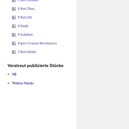
P.Berl.Thun.
P.Berl.Zill.
P.Eleph.
P.Schubart
Papyri Graecae Berolinenses
T.Berl.Möller
Verstreut publizierte Stücke
SB
Weitere Stücke