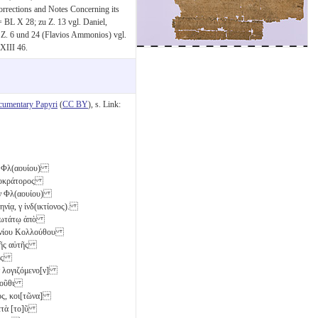
orrections and Notes Concerning its
 BL X 28; zu Z. 13 vgl. Daniel,
u Z. 6 und 24 (Flavios Ammonios) vgl.
XIII 46.
cumentary Papyri
(
CC BY
), s. Link:
ου Φλ(αουίου)
ὐτοκράτορος
αν Φλ(αουίου)
ηνίᾳ,
γ
ἰνδ(ικτίονος).
σιωτάτῳ ἀπὸ
μμωνίου Κολλούθου
 τῆς αὐτῆς
έτως
ν λογιζόμενο̣[ν]
ρμοῦθι
νος, κοι[τῶνα]
μετὰ [το]ῦ̣