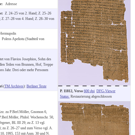
te:
Adresse
se:
Z. 24–25 von 2. Hand; Z. 25–26
; Z. 27–28 von 4. Hand; Z. 28–30 von
Hermupolis
:
Poleos Apeliotu (Stadtteil von
et von Flavios Josephios, Sohn des
llen Teilen von Brunnen, Hof, Treppe
pro Jahr. Drei oder mehr Personen
ri
(
TM Archives
):
Berliner Texte
P. 11812, Verso
600 dpi
DFG-Viewer
Status:
Restaurierung abgeschlossen
 Rez. zu P.Berl.Möller, Gnomon 6,
P.Berl.Möller, Philol. Wochenschr. 50,
egener, BL III 29; zu Z. 13 vgl.
 zu Z. 26–27 und zum Verso vgl. A.
 10, 1995, 153 mit Anm. 30 und N.