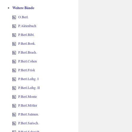
Weitere Bände
O.Berl.
P.Aktenbuch
P.Berl.Bibl.
P.Berl.Bork.
P.Berl.Brash.
P.Berl.Cohen
P.Berl.Frisk
P.Berl.Leihg. I
P.Berl.Leihg. II
P.Berl.Monte
P.Berl.Möller
P.Berl.Salmen.
P.Berl.Sarisch.
P.Berl.Schmidt