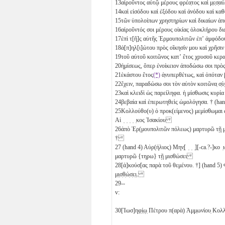
13
αἱροῦντος αὐτῷ μέρους φρέα̣τος καὶ μ̣ε̣σ
14
καὶ εἰσόδου καὶ ἐξόδου καὶ ἀνόδου καὶ κ
15
τῶν ὑπολοίπων χρηστηρίων καὶ δικαίων 
16
αἱροῦντός σοι μέρους οἰκίας ὁλοκλήρου δ
17
ἐπὶ τ[ῆ]ς αὐτῆς Ἑρμουπολιτῶν ἐπʼ ἀμφ
18
ἀ[π]η̣λ[ι]ώτου πρὸς οἴκησίν μου καὶ χρῆσιν
19
τοῦ αὐτοῦ κοιτῶνος κατʼ ἔτος χρυσοῦ κερ
20
ἡμίσεως
, ὅπερ ἐνοίκειον ἀποδώσω σοι πρ
21
ἑκάστου ἔτος
(*)
ἀ̣νυπερθέτως, καὶ ὁπότα
22
ἔχειν, παραδώσω σοι τὸν αὐτὸν κοιτῶνα̣ σ
23
καὶ κλειδὶ ὡς παρείληφα. ἡ μίσθωσις κυρ
24
βεβαία καὶ ἐπερωτηθεὶς ὡμολόγησα. † (h
25
Κολλούθο(υ) ὁ προκ(είμενος) μεμίσθωμαι ὡ
Αἰ ̣ ̣ ̣ ̣ ̣κος Ἰσακίου
26
ἀπὸ Ἑρ(μουπολιτῶν πόλεως) μαρτυρῶ τῇ μισ
†
27
(hand 4) Αὐρ(ήλιος) Μην̣[ ̣ ̣ ̣][-ca.?-]κο
μαρτυρῶ {τηρω} τῇ μισθώσει
28
[ἀ]κούσ[ας παρὰ τοῦ θεμένου. †] (hand 5) Φ̣λ̣(
μ̣ι̣σ̣θ̣ώ̣σ̣ε̣ι̣.
29
--
v:
30
[Ἰωσ]η̣φ̣ί̣ῳ̣ Πέτρου π(αρὰ) Ἀμ̣μ̣ωνίου̣ Κ