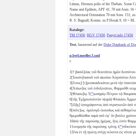
Litinas, Hermou polis of the Thebais. Some C
Name and Epithets, APF 41, 70 mit Anm. 16 =
Architectural Orientation 70 mit Anm. 151; z
R. S. Bagnall, Komm. zu P.Horak 9, 10 = BL 
Kataloge:
TM 17456
HGV 17456
Papyri.info 17456
Text
, basierend auf der
Duke Databank of Do
p.berl.moeller.3.xml
r:
1
[† βασιλ]είας τοῦ θειοτάτου ἡμῶν δεσπότ
2
[Ἰουστι]νιανοῦ τοῦ αἰωνίου Αὐγούστου Α
3
[ἔτους]
[τ]ρεισκαιδεκάτου
μετὰ τὴν ὑπατεί
4
[Ἀπίων]ος τοῦ ἐνδοξοτάτου, Φαρμοῦθι νεομ
5
[Φλαου]ίῳ Ἰ
(*)
ωσηφίῳ Πέτρου τῷ θαυμα
6
[τῆς Ἑρ]μουπολιτῶν π(αρὰ) Φλαυ̣ίου̣ Ἀ
7
[ἑξῆς] ὑ̣πογράφοντος ἀπὸ στρατιωτῶν ἀπὸ
8
[πόλε]ω̣ς. ὁμολογῶ ἑκουσίως καὶ αὐθαιρ
9
μεμισθῶσθαι παρὰ σοῦ ἐφʼ ὃν βούλει χρόνο
10
ἀπὸ τῆς παρούσης ἡμέρας, ἥτις ἐστὶν Φα
11
νεομηνία τῆς παρούσης τρίτης ἰ
(*)
νδικτίο
12
ἕνα
ἐν τῇ πρώτῃ στέγῃ νεύοντα εἰς νότο̣ν 