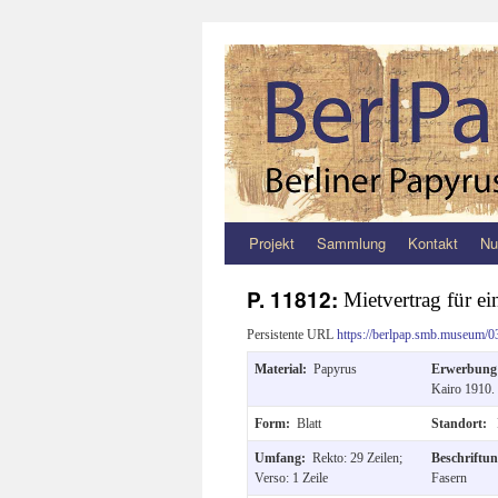
Projekt
Sammlung
Kontakt
Nu
Zum
Inhalt
P. 11812:
Mietvertrag für e
springen
Persistente URL
https://berlpap.smb.museum/0
Material:
Papyrus
Erwerbun
Kairo 1910.
Form:
Blatt
Standort:
Umfang:
Rekto: 29 Zeilen;
Beschriftu
Verso: 1 Zeile
Fasern