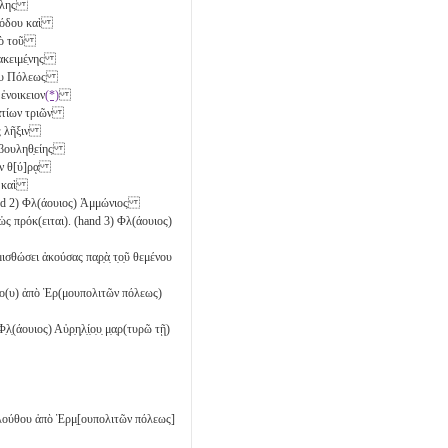
̣αύλης
αθόδου καὶ
ἀπὸ τοῦ
ιακειμέ̣νης
όδου Πόλεως
 ἐνοικειον
(*)
ατίων
τριῶν
ὸς λῆξιν
ν βουληθ̣είης
̣ὺ̣ν θ[ύ]ρᾳ
ία καὶ
and 2) Φλ(άουιος) Ἀμμώνιος
ς πρόκ(ειται). (hand 3) Φλ(άουιος)
θώσει ἀκούσας πα̣ρ̣ὰ̣ τ̣ο̣ῦ θεμένου
 ̣ιο(υ) ἀπὸ Ἑρ(μουπολιτῶν πόλεως)
άουιος) Αὐ̣ρ̣η̣λ̣ί̣ο̣υ̣ μ̣α̣ρ(τυρῶ τῇ)
ολλούθου ἀπὸ Ἑρμ̣[ουπολιτῶν πόλεως]