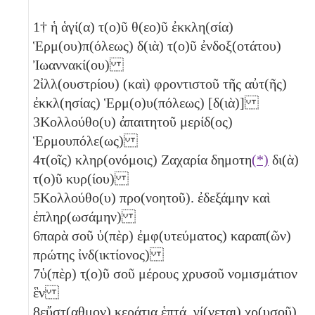
1
† ἡ ἁγί(α) τ(ο)ῦ θ(εο)ῦ ἐκκλη(σία)
Ἑρμ(ου)π(όλεως) δ(ιὰ) τ(ο)ῦ ἐνδοξ(οτάτου)
Ἰωαννακί(ου)
2
ἰλλ(ουστρίου) (καὶ) φροντιστοῦ τῆς αὐτ(ῆς)
ἐκκλ(ησίας) Ἑρμ(ο)υ(πόλεως) [δ(ιὰ)]
3
Κολλούθο(υ) ἀπαιτητοῦ μερίδ(ος)
Ἑρμουπόλε(ως)
4
τ(οῖς) κληρ(ονόμοις) Ζαχαρία δημοτη
(*)
δι(ὰ)
τ(ο)ῦ κυρ(ίου)
5
Κολλούθο(υ) προ(νοητοῦ). ἐδεξάμην καὶ
ἐπληρ(ωσάμην)
6
παρὰ σοῦ ὑ(πὲρ) ἐμφ(υτεύματος) καραπ(ῶν)
πρώτης ἰνδ(ικτίονος)
7
ὑ(πὲρ) τ̣(ο)ῦ σοῦ μέρους χρυσοῦ νομισμάτιον
ἓν
8
εὔ̣σ̣τ(αθμον) κεράτια ἑπτά, γί(νεται) χρ(υσοῦ)