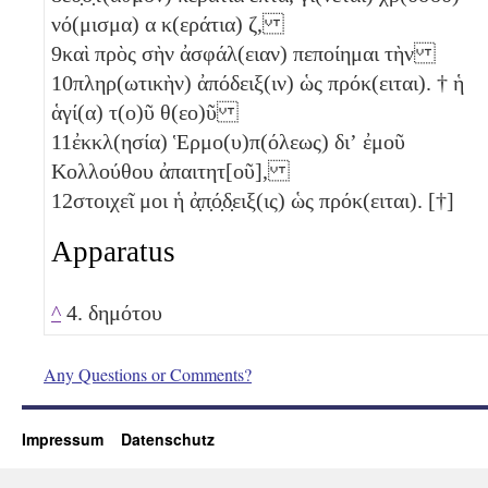
νό(μισμα)
α
κ(εράτια)
ζ
,
9
καὶ πρὸς σὴν ἀσφάλ(ειαν) πεποίημαι τὴν
10
πληρ(ωτικὴν) ἀπόδειξ(ιν) ὡς πρόκ(ειται). † ἡ
ἁγί(α) τ(ο)ῦ θ(εο)ῦ
11
ἐκκλ(ησία) Ἑρμο(υ)π(όλεως) διʼ ἐμοῦ
Κολλούθου ἀπαιτητ[οῦ],
12
στοιχεῖ μοι ἡ ἀ̣π̣ό̣δ̣ειξ(ις) ὡς πρόκ(ειται). [†]
Apparatus
^
4. δημότου
Any Questions or Comments?
Impressum
Datenschutz