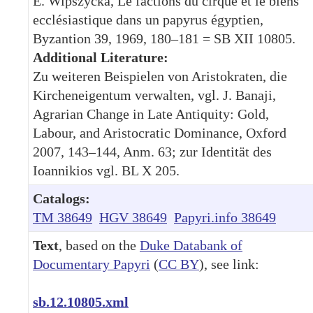
E. Wipszycka, Le factions du cirque et le biens
ecclésiastique dans un papyrus égyptien,
Byzantion 39, 1969, 180–181 = SB XII 10805.
Additional Literature:
Zu weiteren Beispielen von Aristokraten, die
Kircheneigentum verwalten, vgl. J. Banaji,
Agrarian Change in Late Antiquity: Gold,
Labour, and Aristocratic Dominance, Oxford
2007, 143–144, Anm. 63; zur Identität des
Ioannikios vgl. BL X 205.
Catalogs:
TM 38649
HGV 38649
Papyri.info 38649
Text
, based on the
Duke Databank of
Documentary Papyri
(
CC BY
), see link:
sb.12.10805.xml