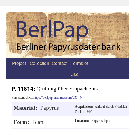
Project
Collection
Contact
Terms of
Zum
Use
Inhalt
springen
P. 11814:
Quittung über Erbpachtzins
Persistent URL
https://berlpap.smb.museum/03344/
Material:
Papyrus
Acquisition:
Ankauf durch Friedrich
Zucker 1910.
Form:
Blatt
Location:
Papyrusdepot