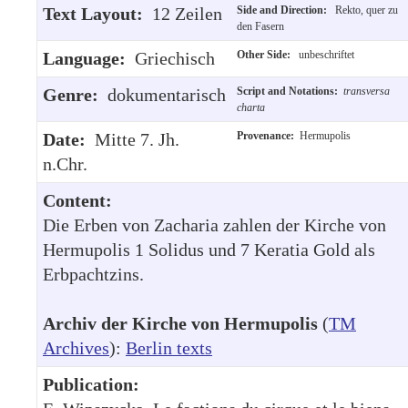
Text Layout:
12 Zeilen
Side and Direction:
Rekto, quer zu
den Fasern
Language:
Griechisch
Other Side:
unbeschriftet
Genre:
dokumentarisch
Script and Notations:
transversa
charta
Date:
Mitte 7. Jh.
Provenance:
Hermupolis
n.Chr.
Content:
Die Erben von Zacharia zahlen der Kirche von
Hermupolis 1 Solidus und 7 Keratia Gold als
Erbpachtzins.
Archiv der Kirche von Hermupolis
(
TM
Archives
):
Berlin texts
Publication: