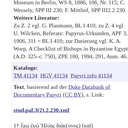
Museum in Berlin, WS 8, 1886, 106, Nr. 115; C.
Wessely, SPP III 230; F. Mitthof, SPP III2.2 230.
Weitere Literatur:
Zu Z. 2 vgl. G. Plaumann, BL I 410; zu Z. 4 vgl.
U. Wilcken, Referate: Papyrus-Urkunden, APF 3,
1906, 311 = BL I 410; zur Datierung vgl. K. A.
Worp, A Checklist of Bishops in Byzantine Egypt
(A.D. 325–c. 750), ZPE 100, 1994, 291, Anm. 46.
Kataloge:
TM 41134
HGV 41134
Papyri.info 41134
Text
, basierend auf der
Duke Databank of
Documentary Papyri
(
CC BY
), s. Link:
stud.pal.3(2).2.230.xml
1
† ἔχω ἐγὼ Ἠλίας διάκ(ονος) (καὶ)