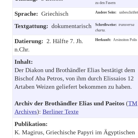
zu den Fasern
Sprache:
Griechisch
Andere Seite:
unbeschriftet
Textgattung:
dokumentarisch
Schreibweise:
transversa
charta
.
Datierung:
2. Hälfte 7. Jh.
Herkunft:
Arsinoiton Polis
n.Chr.
Inhalt:
Der Diakon und Brothändler Elias bestätigt dem
Bischof Aba Petros, von ihm durch Elissaios 12
Artaben Weizen geliefert bekommen zu haben.
Archiv der Brothändler Elias und Paeitos
(
TM
Archives
):
Berliner Texte
Publikation:
K. Magirus, Griechische Papyri im Ägyptischen