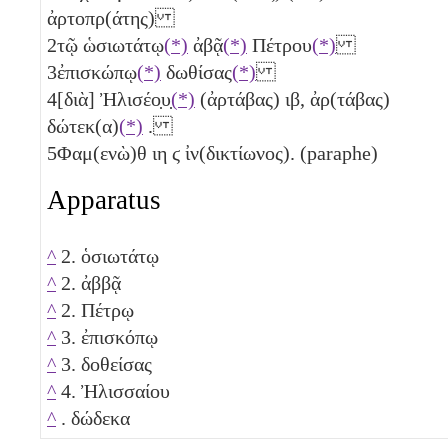
ἀρτοπρ(άτης)
2
τῷ ὡσιωτάτῳ
(*)
ἀβᾷ
(*)
Πέτρου
(*)
3
ἐπισκώπῳ
(*)
δωθίσας
(*)
4
[διὰ] Ἠλισέο̣υ̣
(*)
(ἀρτάβας)
ιβ
, ἀρ(τάβας)
δώτεκ(α)
(*)
.
5
Φαμ(ενὼ)θ
ιη
ϛ
ἰν(δικτίωνος). (paraphe)
Apparatus
^
2. ὁσιωτάτῳ
^
2. ἀββᾷ
^
2. Πέτρῳ
^
3. ἐπισκόπῳ
^
3. δοθείσας
^
4. Ἠλισσαίου
^
. δώδεκα