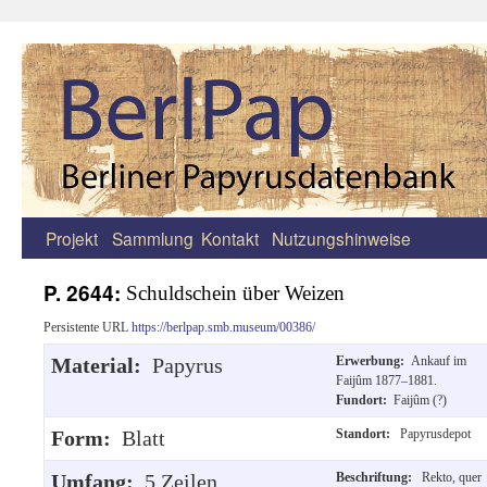
Projekt
Sammlung
Kontakt
Nutzungshinweise
Zum
Inhalt
P. 2644:
Schuldschein über Weizen
springen
Persistente URL
https://berlpap.smb.museum/00386/
Material:
Papyrus
Erwerbung:
Ankauf im
Faijûm 1877–1881.
Fundort:
Faijûm (?)
Form:
Blatt
Standort:
Papyrusdepot
Umfang:
5 Zeilen.
Beschriftung:
Rekto, quer