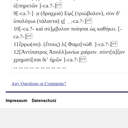
ὑ[πηρετῶν ]-ca.?-]
9
[-ca.?-] ̣α (δραχμαὶ)
Εφζ
(τριώβολον)
, σὺν δʼ
ὑπολόγωι (τάλαντα)
γ̣
[ ̣ ̣-ca.?-]
10
[-ca.?- καὶ σύ]μβολον ποίησαι ὡς καθήκει. [-
ca.?-]
11
ἔρρω(σο). (ἔτους)
λζ
Φαμε[νώθ. ]-ca.?-]
12
[Ἀντίπατρος Ἀπολλ]ωνίωι χαίρειν. σύντ[α]ξον
χρηματί[σαι διʼ ἡμῶν ]-ca.?-]
-- -- -- -- -- -- -- -- -- --
Any Questions or Comments?
Impressum
Datenschutz