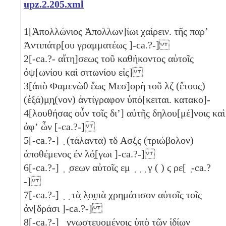
upz.2.205.xml
1
[Ἀπολλώνιος Ἀπολλων]ίωι χαίρειν. τῆς παρʼ
Ἀντιπάτρ[ου γραμματέως ]-ca.?-]
2
[-ca.?- αἴτη]σεως τοῦ καθήκοντος αὐτοῖς
ὀψ[ωνίου καὶ σιτωνίου εἰς]
3
[ἀπὸ Φαμενὼθ ἕως Μεσ]ορὴ τοῦ
λζ
(ἔτους)
(ἑξά)μ̣η̣(νον) ἀντίγραφον ὑπό[κειται. κατακο]-
4
[λουθήσας οὖν τοῖς διʼ] αὐτῆς δηλου[μέ]νοις καὶ
ἀφʼ ὧν [-ca.?-]
5
[-ca.?-] ̣ (τάλαντα)
τδ
Ασξϛ
(τριώβολον)
ἀποθέμενος ἐν λό̣[γωι ]-ca.?-]
6
[-ca.?-] ̣ ̣σεων αὐτοῖς εμ ̣ ̣ ̣
γ
( )
ϛ
ρε
[ ̣-ca.?
-]
7
[-ca.?-] ̣ ̣ τὰ̣ λ̣ο̣ι̣πὰ χρημάτισον αὐτοῖς τοῖς
ἀν[δράσι ]-ca.?-]
8
[-ca.?-] ̣ γνωστευομένοις ὑπὸ τῶν ἰδίων