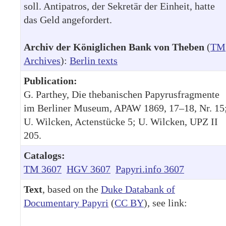
soll. Antipatros, der Sekretär der Einheit, hatte
das Geld angefordert.
Archiv der Königlichen Bank von Theben
(
TM
Archives
):
Berlin texts
Publication:
G. Parthey, Die thebanischen Papyrusfragmente
im Berliner Museum, APAW 1869, 17–18, Nr. 15
U. Wilcken, Actenstücke 5; U. Wilcken, UPZ II
205.
Catalogs:
TM 3607
HGV 3607
Papyri.info 3607
Text
, based on the
Duke Databank of
Documentary Papyri
(
CC BY
), see link: