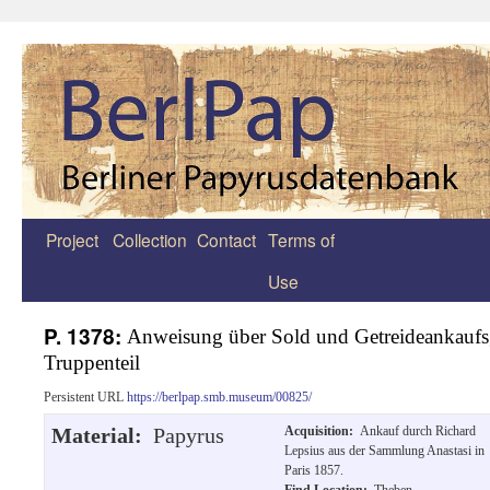
Project
Collection
Contact
Terms of
Zum
Use
Inhalt
springen
P. 1378:
Anweisung über Sold und Getreideankaufsg
Truppenteil
Persistent URL
https://berlpap.smb.museum/00825/
Material:
Papyrus
Acquisition:
Ankauf durch Richard
Lepsius aus der Sammlung Anastasi in
Paris 1857.
Find Location:
Theben