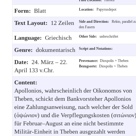
Form:
Blatt
Location:
Papyrusdepot
Text Layout:
12 Zeilen
Side and Direction:
Rekto, parallel z
den Fasern
Language:
Griechisch
Other Side:
unbeschriftet
Genre:
dokumentarisch
Script and Notations:
Date:
24. März – 22.
Provenance:
Diospolis = Theben
Bezugsorte:
Diospolis = Theben
April 133 v.Chr.
Content:
Apollonios, wahrscheinlich der Oikonomos von
Theben, schickt dem Bankvorsteher Apollonios
eine Zahlungsanweisung, nach welcher der Sold
(ὀψώνιον) und die Verpflegungskosten (σιτώνιον
für Februar–August an eine nicht bestimmte
Militär-Einheit in Theben ausgezahlt werden