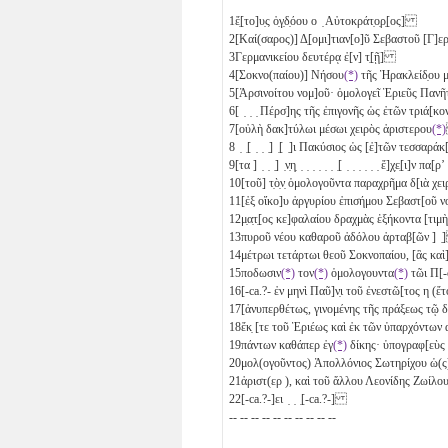
1
ἔ̣[το]υ̣ς ὀ̣γ̣δ̣όου ο ̣ Αὐτοκράτ̣ο̣ρ̣[ος]
2
[Καί(σαρος)] Δ̣[ομι]τιαν[ο]ῦ Σεβαστοῦ [Γ]ερ
3
Γερμανικείου δευτέρᾳ ἐ[ν] τ̣[ῇ]
4
[Σοκνο(παίου)] Νήσου
(*)
τῆς Ἡρακλείδ̣ου 
5
[Ἀρσινοίτου νομ]οῦ· ὁμολογεῖ Ἑριεῦς Παν
6
[ ̣ ̣ ̣ Πέρσ]ης τῆς ἐπιγονῆς ὡς ἐτῶν τριά[κ
7
[οὐλὴ δακ]τύλωι μέσωι χειρὸς ἀριστερου
(*)
8
̣ ̣[ ̣ ̣ ̣] ̣[ ̣]ι Πακύσιος ὡς [ἐ]τῶν τεσσαράκ
9
[τα
] ̣ ̣ ̣] ̣ν̣η̣ ̣ ̣ ̣ ̣ ̣ ̣ ̣[ ̣ ̣ ̣ ̣ ̣ ̣ ἔ]χ̣ε̣[ι]ν πα[ρ
10
[τοῦ] τ̣ὸ̣ν̣ ὁμολογοῦντα παραχρῆμα δ[ιὰ χ
11
[ἐξ οἴκο]υ ἀργυρίου ἐπισήμου Σεβαστ[οῦ ν
12
μ̣α̣τ̣[ος κε]φαλαίου δραχμὰς ἑξήκοντα
[τι
13
πυροῦ νέου καθαροῦ ἀδόλου ἀρταβ[ῶν ] 
14
μέτρωι τετάρτωι θεοῦ Σοκνοπαίου, [ἃς καὶ]
15
ποδωσιν
(*)
τον
(*)
ὁμολογουντα
(*)
τῶι Π[
16
[-ca.?- ἐν μηνὶ Παῦ]ν̣ι τοῦ ἐνεστῶ[τος
η
(ἔ
17
[ἀνυπερθέτως, γινομένης τῆς πράξεως τῷ
18
ἔκ̣ [τε τοῦ Ἑριέως καὶ ἐκ τῶν ὑπαρχόντω
19
πάντων καθάπερ ἐγ
(*)
δίκης· ὑπογραφ[εὺς 
20
μολ(ογοῦντος) Ἀπολλόνιος Σωτηρίχου ὡ(ς
21
ἀριστ(ερ ), καὶ τοῦ ἄλλου Λεονίδης Ζωίλο
22
[-ca.?-]ει ̣ ̣ ̣[-ca.?-]
-- -- -- -- -- -- -- -- -- --