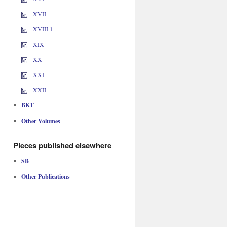
XVII
XVIII.1
XIX
XX
XXI
XXII
BKT
Other Volumes
Pieces published elsewhere
SB
Other Publications