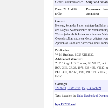
Genre:
dokumentarisch
Script and Notat
Date:
27. April 89
Provenance:
Sokn
n.Chr.
Arsinoites)
Content:
Herieus, Sohn des Panes, quittiert den Erhal
des Pakysis, wahrscheinlich als Vorauszahlu
Weizen (oder als Teil einer kombinierten Zahl
Getreide soll im nächsten Monat geliefert werd
Apollonios, Sohn des Soterichos, und Leonide
Publication:
W. M. Brashear, BGU XIII 2330.
Additional Literature:
Zu Z. 12 vgl. J. D. Thomas, BL VII 27; zu Z.
BGU XIII, CR 28, 1978, 333 = BL VII 27; zu
BGU XIII, JEA 66, 1980, 191 = BL VIII 59; z
HGV.
Catalogs:
TM 9721
HGV 9721
Papyri.info 9721
Text
, based on the
Duke Databank of Documen
bgu.13.2330.xml