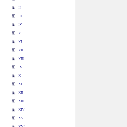
II
III
IV
V
VI
VII
VIII
IX
X
XI
XII
XIII
XIV
XV
XVI