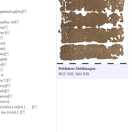
μ̣ανικ̣ο̣ῦ̣ μη[νὸς]
μερίδ̣ος τοῦ
ῆτος̣
οντα
]
[ον]-
ʼ αὐ]-
ειρὸς]
ομίσ]-
μὴν]
Publizierte Abbildungen:
̣]
BGU XIII, Tafel XIII.
 ἀ-
-ca.?-]
τους)]
 δεῖνι]
ν αὐτῶι]
τοῦ ὁ]-
) (ἐτῶν)
κ
οὐ[λή ] ̣ ̣ ̣ ̣]
υ [ὡς (ἐτῶν) ] ̣]