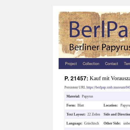
Project
Collection
Contact
Ter
Zum
Inhalt
P. 21457:
Kauf mit Vorausza
springen
Persistent URL
https://berlpap.smb.museum/04
Material:
Papyrus
Form:
Blatt
Location:
Papyru
Text Layout:
22 Zeilen
Side and Directi
Language:
Griechisch
Other Side:
unbes