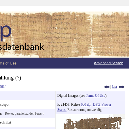
ms of Use
Advanced Search
hlung (?)
561/
|
List
|
Digital Images
(see
Terms Of Use
)
:
sdepot
P. 21457, Rekto
600 dpi
DFG-Viewer
Status:
Restaurierung notwendig
on:
Rekto, parallel zu den Fasern
chriftet