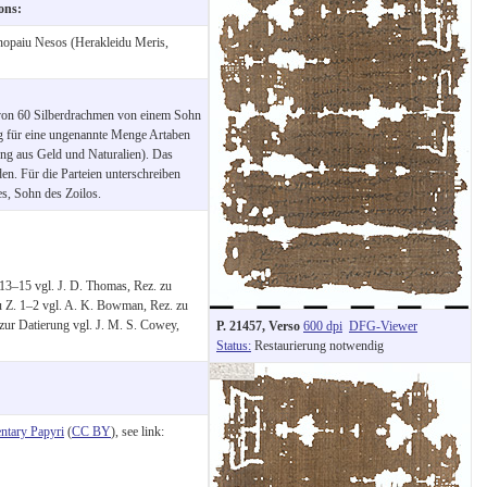
ions:
opaiu Nesos (Herakleidu Meris,
t von 60 Silberdrachmen von einem Sohn
ng für eine ungenannte Menge Artaben
ung aus Geld und Naturalien). Das
en. Für die Parteien unterschreiben
s, Sohn des Zoilos.
 13–15 vgl. J. D. Thomas, Rez. zu
 Z. 1–2 vgl. A. K. Bowman, Rez. zu
ur Datierung vgl. J. M. S. Cowey,
P. 21457, Verso
600 dpi
DFG-Viewer
Status:
Restaurierung notwendig
tary Papyri
(
CC BY
), see link: