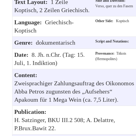
Text Layout:
1 Zeile
Side and Direction:
Verso, quer zu den Fasern
Koptisch, 2 Zeilen Griechisch.
Language:
Griechisch-
Other Side:
Koptisch
Koptisch
Genre:
dokumentarisch
Script and Notations:
Date:
8. Jh. n.Chr. (Tag: 15.
Provenance:
Titkois
(Hermopolites)
Juli, 1. Indiktion)
Content:
Zweisprachiger Zahlungsauftrag des Oikonomos
Abba Petros zugunsten des „Aufsehers“
Apakoum für 1 Mega Wein (ca. 7,5 Liter).
Publication:
H. Satzinger, BKU III.2 508; A. Delattre,
P.Brux.Bawit 22.