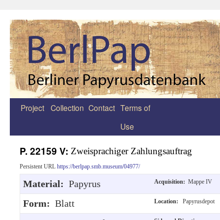
Project
Collection
Contact
Terms of
Zum
Use
Inhalt
springen
P. 22159 V:
Zweisprachiger Zahlungsauftrag
Persistent URL
https://berlpap.smb.museum/04977/
Material:
Papyrus
Acquisition:
Mappe IV
Form:
Blatt
Location:
Papyrusdepot