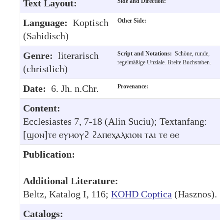
Text Layout:
Side and Direction:
Language:
Koptisch
Other Side:
(Sahidisch)
Genre:
literarisch
Script and Notations:
Schöne, runde,
regelmäßige Unziale. Breite Buchstaben.
(christlich)
Date:
6. Jh. n.Chr.
Provenance:
Content:
Ecclesiastes 7, 7-18 (Alin Suciu); Textanfang:
[ϣⲟⲛ]ⲧⲉ ⲉⲩⲙⲟⲩϩ ϩⲁⲡⲉⲭⲁⲗⲕⲓⲟⲛ ⲧⲁⲓ ⲧⲉ ⲑⲉ
Publication:
Additional Literature:
Beltz, Katalog I, 116;
KOHD Coptica
(Hasznos).
Catalogs: