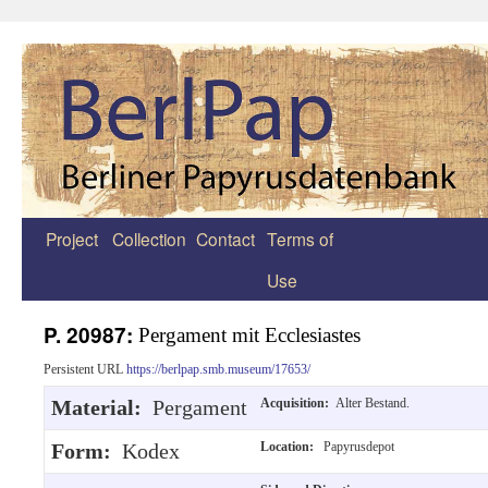
Project
Collection
Contact
Terms of
Zum
Use
Inhalt
springen
P. 20987:
Pergament mit Ecclesiastes
Persistent URL
https://berlpap.smb.museum/17653/
Material:
Pergament
Acquisition:
Alter Bestand.
Form:
Kodex
Location:
Papyrusdepot