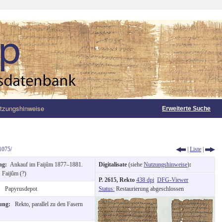
tzungshinweise
Erweiterte Suche
1075/
|
Liste
|
ng:
Ankauf im Faijûm 1877–1881.
Digitalisate
(siehe
Nutzungshinweise
)
:
:
Faijûm (?)
P. 2615, Rekto
438 dpi
DFG-Viewer
t:
Papyrusdepot
Status:
Restaurierung abgeschlossen
tung:
Rekto, parallel zu den Fasern