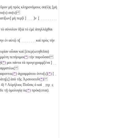
Κῦρον μὴ πρὸς κληρονόμους σο(ὺ)ς [μὴ
σώπο(υ) σο(υ)
ατί[ων] μὴ περ[ὶ ] ̣ ̣ ̣ ̣]ν ̣[ ̣ ̣ ̣ ̣ ̣ ̣ ̣ ̣ ̣
]φου τὸ σύνολον δ[ιὰ τὸ ἐμὲ ἀπηλλάχθαι
μένην ἐν αὐτῷ π̣[ ̣ ̣ ̣ ̣ ̣ ̣ ̣ ̣ καὶ πρὸς τὴν
κυρίαν οὖσαν καὶ [ἐπερ(ωτηθεῖσα)
ραμμένη πεπήοιμοι
(*)
τὴν παροῦσαν
χῖ
(*)
μοι πάντα τὰ προγεγραμμ[ένα ] ̣ ̣
λου γραμματέως
ῆς παροντος
(*)
ἀγραμμάτου ὀντο[ς]
(*)
[ ̣
ἀρ]τοπράτη[ς] ἀπὸ τῆς Ἀρσινοιτο͂ν
(*)
4) † Αὐρήλιος Ποῦσις ὁ καὶ ̣ ̣ι̣τ̣ρ̣ ̣ς
 [τῇ]δε τῇ ὁμολογίᾳ ὁς
(*)
πρόκ(ειται).