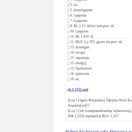
^
5. ὡς
^
5. δοσολημψίαν
^
6. ἱ̈ papyrus
^
7. ὁ̈ papyrus
^
9. BL 2.15: ἄλλον τινὰ prev. ed.
^
10. ἱ̈ papyrus
^
11. BL 1.435: δ[ ̣ ̣ ̣ ̣ ̣ ̣ ̣ ̣ ̣ ̣ ̣ ̣ ̣ ̣ ̣ ̣ ̣ ̣ ̣ ̣ ̣
^
11. BGU 2 p.355: χρεὼν εἰσ prev. ed.
^
13. πεποίημαι
^
14. στοιχεῖ
^
15. παρούσης
^
15. οὔση[ς]
^
15. Ἀρσινοιτῶν
^
16. πρόκειται
^
16. ὡς
sb.1.5332.xml
1
[-ca.?-] ἡμῶν Φλ(αουίου) Τιβερίου Νέου Κω
Αὐγούστ[ου]
2
[-ca.?-]
κθ
τεσσαρακαιδεκάτης ἰν(δικτίονος
3
SB 1,5332 reprinted in BGU 1,317
Haben Sie Fragen oder Hinweise z