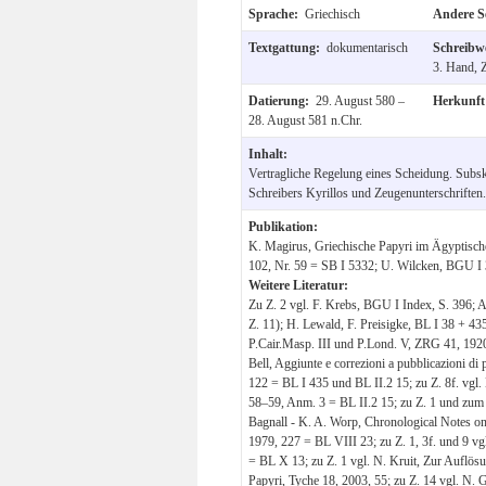
Sprache:
Griechisch
Andere S
Textgattung:
dokumentarisch
Schreibw
3. Hand, 
Datierung:
29. August 580 –
Herkunf
28. August 581 n.Chr.
Inhalt:
Vertragliche Regelung eines Scheidung. Subsk
Schreibers Kyrillos und Zeugenunterschriften.
Publikation:
K. Magirus, Griechische Papyri im Ägyptisc
102, Nr. 59 = SB I 5332; U. Wilcken, BGU I 
Weitere Literatur:
Zu Z. 2 vgl. F. Krebs, BGU I Index, S. 396; 
Z. 11); H. Lewald, F. Preisigke, BL I 38 + 43
P.Cair.Masp. III und P.Lond. V, ZRG 41, 1920,
Bell, Aggiunte e correzioni a pubblicazioni di
122 = BL I 435 und BL II.2 15; zu Z. 8f. vgl.
58–59, Anm. 3 = BL II.2 15; zu Z. 1 und zum 
Bagnall - K. A. Worp, Chronological Notes o
1979, 227 = BL VIII 23; zu Z. 1, 3f. und 9 vg
= BL X 13; zu Z. 1 vgl. N. Kruit, Zur Auflös
Papyri, Tyche 18, 2003, 55; zu Z. 14 vgl. N.