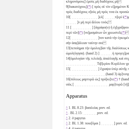
κληρονόμους] ἐμοὺς μὴ διαδόχους μὴ
9
[διακατόχους]
(*)
[ πρὸς σὲ τὸν εἰ]ρημένον 
πρὸς διαδόχους σ]οὺς μὴ πρός τινα ἐκ προ
10
[ ̣ ̣ ̣ ̣ ̣ ̣ ̣ ̣ ̣ ̣ ̣ ̣ ̣ ̣ ̣ ̣]ελ[ ̣ ̣ ̣ ̣ ̣ ̣ π]ερὶ ἱ
(*)
μ
̣ ̣ ̣ ̣ ̣ ̣ ̣]ν μὴ περὶ ἄλλου τινὸς
11
[ ̣ ̣ ̣ ̣ ̣ ̣ ̣ ̣ ̣ ̣ ̣ ̣] [ἀγράφο(υ) ἢ ἐγ[γρά
περὶ τῶν]
(*)
[νο]μισμάτων ὧν χρεωστεῖς
(*)
12
[ ̣ ̣ ̣ ̣ ̣ ̣ ̣ ̣ ̣ ̣ ̣ ̣ ̣ ̣ ̣ ̣]νον κατὰ τὴν ἐγκει
σὴν ἀσφ]άλειαν ταύτην σοι
13
[πεποίημαι τὴν ὁμολογ]ίαν τῆς διαλύσεως 
ὡμολ(όγησα). (hand 2) ] ̣ ̣ ̣ ̣ ̣ ̣ ̣ ἡ προγεγ]
14
[ὁμολογίαν τῆς τελεία]ς ἀπαλλαγῆς καὶ στι
̣ ̣ ̣ ̣ ̣ ̣ ̣ ̣ ̣ ̣ ̣ ̣ ̣ ̣ ̣ ̣ ̣ ̣ Τιβ]ερίου Κυρίλ
15
[ ̣ ̣ ̣ ̣ ̣ ̣ ̣ ̣ ̣ ̣ ̣ ̣ ̣ ̣ ̣ ̣] ἔγραψα ὑπὲρ αὐτ
̣ ̣ ̣ ̣ ̣ ̣ ̣ ̣ ̣ ̣ ̣ ̣ ̣ ̣ ̣ ̣ ̣ ̣ ̣ ̣ ̣ ̣ ̣ (hand 3) 
16
[πόλεως μαρτυρῶ ὡς] πρό[κι]τε
(*)
† (hand 
υἱὸς [ ̣ ̣ ̣ ̣ ̣ ̣ ̣ ̣ ̣ ̣ ̣ ̣ ̣ ̣ ̣ ̣ ̣ ̣ ̣ ̣ μαρ]τυρῶ
Apparatus
^
1. BL 8.23: βασιλείας prev. ed.
^
. BL 2.15: ̣ ̣ ̣ ̣ ̣ ̣ ̣ ̣ prev. ed.
^
2. ὁ̈ papyrus
^
2. BL 1.38: ποιο[ῦμαι ] ̣ ̣ ̣ ̣ ̣ ̣ ̣ ̣] prev. ed.
^
4. ὁ̈ papyrus