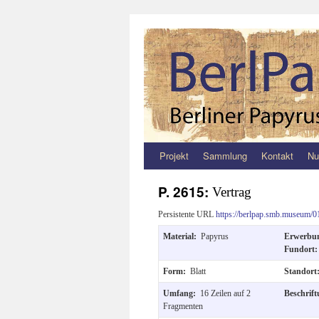
Projekt
Sammlung
Kontakt
Nu
Zum
Inhalt
P. 2615:
Vertrag
springen
Persistente URL
https://berlpap.smb.museum/0
Material:
Papyrus
Erwerbu
Fundort
Form:
Blatt
Standor
Umfang:
16 Zeilen auf 2
Beschrif
Fragmenten