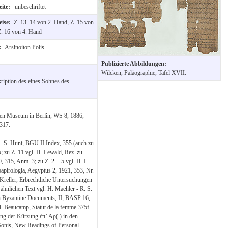
eite:
unbeschriftet
eise:
Z. 13–14 von 2. Hand, Z. 15 von
Z. 16 von 4. Hand
t:
Arsinoiton Polis
Publizierte Abbildungen:
Wilcken, Paläographie, Tafel XVII.
ription des eines Sohnes des
hen Museum in Berlin, WS 8, 1886,
317.
A. S. Hunt, BGU II Index, 355 (auch zu
5; zu Z. 11 vgl. H. Lewald, Rez. zu
 315, Anm. 3; zu Z. 2 + 5 vgl. H. I.
 papirologia, Aegyptus 2, 1921, 353, Nr.
 Kreller, Erbrechtliche Untersuchungen
ähnlichen Text vgl. H. Maehler - R. S.
n Byzantine Documents, II, BASP 16,
l. Beaucamp, Statut de la femme 375f.
ung der Kürzung ἐπ’ Ἀρ( ) in den
 Gonis, New Readings of Personal