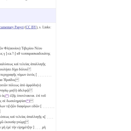
cumentary Papyri
(
CC BY
), s. Links:
μῶν Φλ(αουίου) Τιβερίου Νέου
ους
γ
]-ca.?-]
κθ
τεσσαρασκαιδεκάτης
διαλύσεως καὶ τελείας ἀπαλλαγῆς
βουλήσει δίχα δόλου
ριγραφῆς νόμων ἐκτὸς [ ̣ ̣ ̣ ̣ ̣ ̣ ̣ ̣
 ἄμα Ἡραίδος
νοιτῶν πόλεως ἀπὸ ἀμφόδο(υ)
γνησίῳ μο(ῦ) ἀδελφῷ
ῶ ὁς
(*)
ἑξῆς ὑποτέτακται. ἐπὶ τοῦ
) πρὸς σὲ δωσολημψίαν
(*)
ων τι[ν]ῶν διαφόρων εἰδῶν [ ̣ ̣ ̣ ̣ ̣ ̣ ̣
ν
ύσεως καὶ τελείας ἀπαλλαγῆς κ̣[ ̣ ̣ ̣ ̣
 ὁμολογῶ ἑκουσίᾳ γνώμῃ
χειν μὴ ἐμὲ τὴν εἰρημέν[ην ] ̣ ̣ ̣ ̣ μὴ