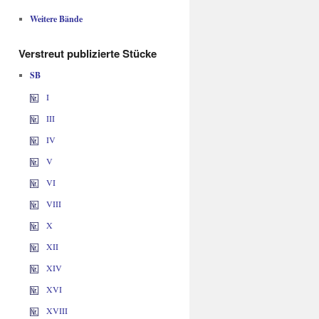
Weitere Bände
Verstreut publizierte Stücke
SB
I
III
IV
V
VI
VIII
X
XII
XIV
XVI
XVIII