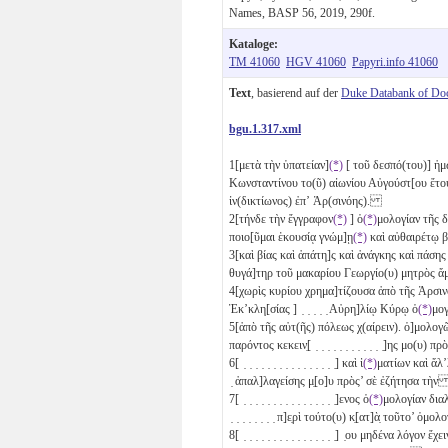
Names, BASP 56, 2019, 290f.
Kataloge:
TM 41060
HGV 41060
Papyri.info 41060
Text
, basierend auf der
Duke Databank of Do
bgu.1.317.xml
1
[μετὰ τὴν ὑπατείαν]
(*)
[ τοῦ δεσπό(του)] ἡ
Κωνσταντίνου το(ῦ) αἰωνίου Αὐγούστ[ου ἔτ
ἰν(δικτίωνος) ἐπʼ Ἀρ(σινόης).
2
[τήνδε τὴν ἔγγραφον
(*)
] ὁ
(*)
μολογίαν τῆς 
ποιο[ῦμαι ἑκουσίᾳ γνώμ]ῃ
(*)
καὶ αὐθαιρέτῳ 
3
[καὶ βίας καὶ ἀπάτη]ς καὶ ἀνάγκης καὶ πάσης πε
θυγά]τηρ τοῦ μακαρίου Γεωργίο(υ) μητρὸς
4
[χωρὶς κυρίου χρημα]τίζουσα ἀπὸ τῆς Ἀρσι
Ἐκ’κλη[σίας ] ̣ ̣ ̣ ̣ ̣ Αὐρη]λίῳ Κύρῳ ὁ
(*)
μο
5
[ἀπὸ τῆς αὐτ(ῆς) πόλεως χ(αίρειν). ὁ]μολογ
παρόντος κεκειν̣[ ̣ ̣ ̣ ̣ ̣ ̣ ̣ ̣ ̣ ̣ ̣ ̣]ης μο(υ
6
[ ̣ ̣ ̣ ̣ ̣ ̣ ̣ ̣ ̣ ̣ ̣ ̣ ̣ ̣ ̣ ̣] καὶ ἱ
(*)
ματίων καὶ ἄλ’λ
̣ ἀπαλ]λαγείσης μ̣[ο]υ πρὸς’ σὲ ἐζήτησα τὴ
7
[ ̣ ̣ ̣ ̣ ̣ ̣ ̣ ̣ ̣ ̣ ̣ ̣ ̣ ̣ ̣ ̣]ενος ὁ
(*)
μολογίαν διαλ
̣ ̣ ̣ ̣ ̣ ̣ ̣ ̣ π]ε̣ρὶ τούτο(υ) κ̣[ατ]ὰ̣ τοῦτο’
8
[ ̣ ̣ ̣ ̣ ̣ ̣ ̣ ̣ ̣ ̣ ̣ ̣ ̣ ̣ ̣ ̣] ̣ου μηδένα λόγον ἔ