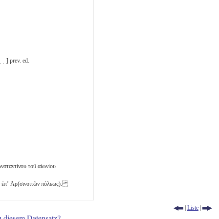
 ̣ ̣ ̣] prev. ed.
νσταντίνου τοῦ αἰωνίου
), ἐπʼ Ἀρ(σινοιτῶν πόλεως).
|
Liste
|
u diesem Datensatz?