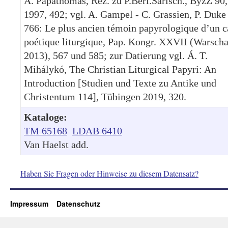
A. Papathomas, Rez. zu P.Berl.Sarisch., ByzZ 90,
1997, 492; vgl. A. Gampel - C. Grassien, P. Duke 
766: Le plus ancien témoin papyrologique d’un 
poétique liturgique, Pap. Kongr. XXVII (Warsch
2013), 567 und 585; zur Datierung vgl. Á. T.
Mihálykó, The Christian Liturgical Papyri: An
Introduction [Studien und Texte zu Antike und
Christentum 114], Tübingen 2019, 320.
Kataloge:
TM 65168
LDAB 6410
Van Haelst add.
Haben Sie Fragen oder Hinweise zu diesem Datensatz?
Impressum
Datenschutz