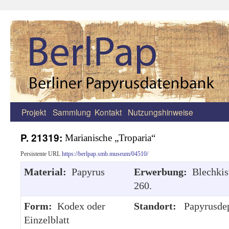
Projekt
Sammlung
Kontakt
Nutzungshinweise
Zum
Inhalt
P. 21319:
Marianische „Troparia“
springen
Persistente URL
https://berlpap.smb.museum/04510/
Material:
Papyrus
Erwerbung:
Blechkis
260.
Form:
Kodex oder
Standort:
Papyrusde
Einzelblatt