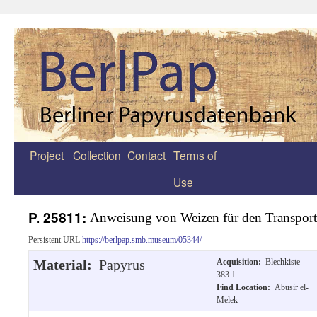
Project
Collection
Contact
Terms of
Zum
Use
Inhalt
springen
P. 25811:
Anweisung von Weizen für den Transport
Persistent URL
https://berlpap.smb.museum/05344/
Material:
Papyrus
Acquisition:
Blechkiste
383.1.
Find Location:
Abusir el-
Melek