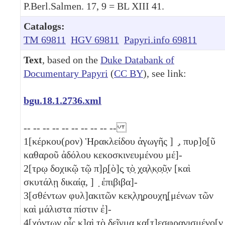
P.Berl.Salmen. 17, 9 = BL XIII 41.
Catalogs:
TM 69811
HGV 69811
Papyri.info 69811
Text
, based on the
Duke Databank of
Documentary Papyri
(
CC BY
), see link:
bgu.18.1.2736.xml
-- -- -- -- -- -- -- -- -- --
1
[κέρκου(ρον) Ἡρακλείδου ἀγωγῆς ] ̣, πυρ]ο̣[ῦ
καθαροῦ ἀδόλου κεκοσκινευμένου μέ]-
2
[τρῳ δοχικῷ τῷ π]ρ̣[ὸ]ς̣ τ̣ὸ̣ χ̣α̣λ̣κ̣ο̣ῦ̣ν [καὶ
σκυτάλῃ δικαίᾳ, ] ̣ ἐπιβιβα]-
3
[σθέντων φυλ]ακιτῶν κεκ̣λ̣η̣ρουχη̣[μένων τῶν
καὶ μάλιστα πίστιν ἐ]-
4
[χόντων οἷς κ]α̣ὶ̣ τὸ δεῖγμα κα̣[τ]εσφραγισμένο̣[ν