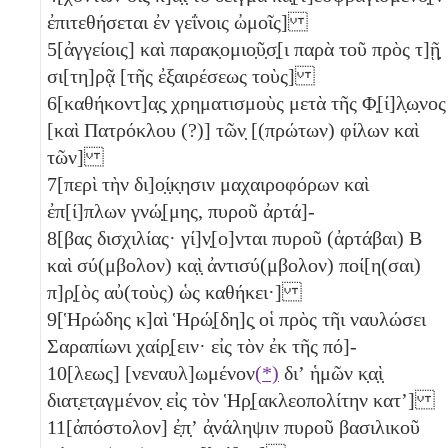
ἐπιτεθήσεται ἐν γεΐνοις ὠμοῖς]
5
[ἀγγείοις] καὶ παρακ̣ομιο̣ῦ̣σ̣[ι παρὰ τοῦ πρὸς τ]ῇ̣
σι[τη]ρᾷ [τῆς ἐξαιρέσεως τοὺς]
6
[καθήκοντ]α̣ς̣ χρηματισμοὺς μετὰ τῆς Φ̣[ί]λ̣ω̣νος
[καὶ Πατρόκλου (?)] τῶν̣ [(πρώτων) φίλων καὶ
τῶν]
7
[περὶ τὴν δι]ο̣ί̣κ̣ησιν μαχαιροφόρων καὶ
ἐπ[ί]πλων γνώ̣[μης, πυροῦ ἀρτά]-
8
[βας δισχιλίας· γί]ν̣[ο]νται πυροῦ (ἀρτάβαι)
Β
καὶ σύ(μβολον) κα̣ὶ̣ ἀντισύ(μβολον) ποί[η(σαι)
π]ρ̣[ὸς αὐ(τοὺς) ὡς καθήκει·]
9
[Ἡρώδης κ]αὶ Ἡρώ̣[δη]ς̣ οἱ πρὸς τῆι ναυλώσει
Σαραπίωνι χαίρ̣[ειν· εἰς τὸν ἐκ τῆς πό]-
10
[λεως] [νεναυλ]ωμένον
(*)
διʼ ἡμῶν κ̣α̣ὶ̣
διατ̣ετ̣αγμένον̣ εἰς τὸν Ἡρ̣[ακλεοπολίτην κατʼ]
11
[ἀπόστολον] ἐ̣π̣ʼ ἀ̣νάληψιν πυροῦ βασιλικοῦ