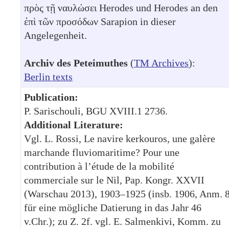
πρὸς τῇ ναυλώσει Herodes und Herodes an den
ἐπὶ τῶν προσόδων Sarapion in dieser
Angelegenheit.
Archiv des Peteimuthes
(
TM Archives
):
Berlin texts
Publication:
P. Sarischouli, BGU XVIII.1 2736.
Additional Literature:
Vgl. L. Rossi, Le navire kerkouros, une galère
marchande fluviomaritime? Pour une
contribution à l’étude de la mobilité
commerciale sur le Nil, Pap. Kongr. XXVII
(Warschau 2013), 1903–1925 (insb. 1906, Anm. 
für eine mögliche Datierung in das Jahr 46
v.Chr.); zu Z. 2f. vgl. E. Salmenkivi, Komm. zu