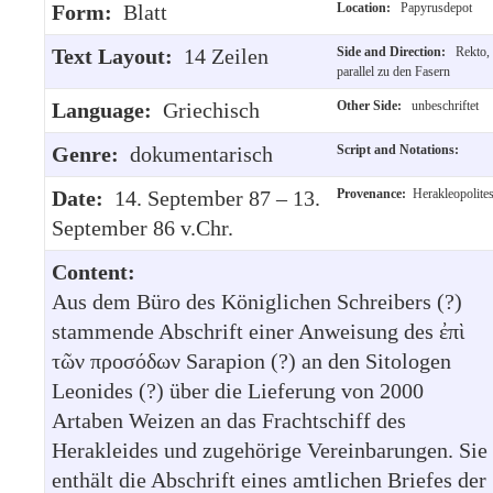
Form:
Blatt
Location:
Papyrusdepot
Text Layout:
14 Zeilen
Side and Direction:
Rekto,
parallel zu den Fasern
Language:
Griechisch
Other Side:
unbeschriftet
Genre:
dokumentarisch
Script and Notations:
Date:
14. September 87 – 13.
Provenance:
Herakleopolite
September 86 v.Chr.
Content:
Aus dem Büro des Königlichen Schreibers (?)
stammende Abschrift einer Anweisung des ἐπὶ
τῶν προσόδων Sarapion (?) an den Sitologen
Leonides (?) über die Lieferung von 2000
Artaben Weizen an das Frachtschiff des
Herakleides und zugehörige Vereinbarungen. Sie
enthält die Abschrift eines amtlichen Briefes der