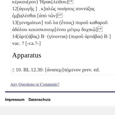
κέρκου(ρον) Ἡρακ[λείδου]
12
[ἀγωγῆς ] ̣ κ]αλῶς ποιήσεις συντάξας
ἐ̣μ̣β̣α̣λέσθαι [ἀπὸ τῶν]
13
[γενημάτων] τοῦ
λα
(ἔτους) πυροῦ καθαροῦ
ἀδόλου κεκοσκινευμ[ένου μέτρῳ δοχικῷ]
14
[ἀρτ(άβας)
Β
· (γίνονται) (πυροῦ ἀρτάβαι)
Β
·]
vac. ? [-ca.?-]
Apparatus
^
10. BL 12.30: [ἀναπεμ]π̣ό̣μενον prev. ed.
Any Questions or Comments?
Impressum
Datenschutz