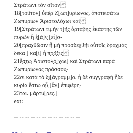
Στράτωνι τὸν σῖτον
18
[τοῦτον] ὑπὲρ Ζ̣[ωπ]υρίωνος, ἀποτεισάτω
Ζωπυρίων Ἀριστολόχωι καὶ
19
[Στράτωνι τιμὴν τ]ῆ̣ς̣ ἀρτάβης ἑκάστης τῶν
πυρῶν ἢ ἐ̣[ὰ]ν̣ [εἰ]σ-
20
[πραχθῶσιν ἢ μὴ προσδεχθῆι αὐτοῖς δραχμὰς
δέκα
] κα[ὶ] ἡ̣ π̣ρ̣ᾶ̣ξις
21
ἔ̣σ̣τ̣ω̣ Ἀριστολ̣ό̣[χωι] καὶ Στράτωνι παρὰ
Ζωπυρίωνος πράσσου̣-
22
σι κατὰ τὸ δ̣ι̣[άγραμμ]α. ἡ δὲ συγγραφὴ ἥδε
κυρία ἔστω ο̣ὗ̣ [ἂν] ἐπιφέρη-
23
ται. μάρτυ[ρες.]
ext:
-- -- -- -- -- -- -- -- -- -- -- --