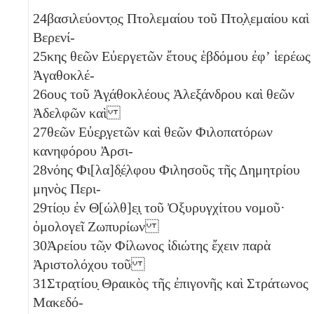
24
βασιλεύοντ̣ο̣ς Πτολεμαίου τοῦ Πτο̣λ̣εμαίου καὶ
Βερενί-
25
κης θεῶν Εὐεργετῶν ἔτους ἑβδόμου ἐφʼ ἱερέως
Ἀγαθοκλέ-
26
ους τοῦ Ἀγ̣άθοκλέους Ἀλεξάνδρου καὶ θεῶν
Ἀδελφῶν καὶ
27
θεῶν Εὐε̣ρ̣γετῶν καὶ θεῶν Φιλοπατόρων
κανηφόρου Ἀρσι-
28
νόης Φι[λα]δ̣έ̣λφου Φιλησοῦς τῆς Δημητρίου
μηνὸς Περι-
29
τίο̣υ ἐν Θ[ώλθ]ε̣ι̣ τοῦ Ὀξυρυγχίτου νομοῦ·
ὁμολογεῖ Ζωπυρίων
30
Ἀρείου τῶ̣ν Φίλωνος ἰδιώτης ἔχειν παρὰ
Ἀριστολόχου τοῦ
31
Στρα̣τίου̣ Θραικὸς τῆς ἐπιγονῆς καὶ Στράτωνος
Μακεδό-