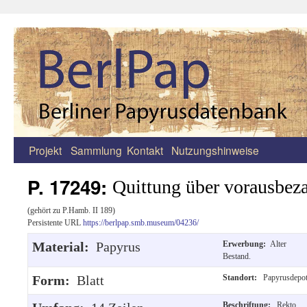
Projekt
Sammlung
Kontakt
Nutzungshinweise
Zum
Inhalt
P. 17249:
Quittung über vorausbeza
springen
(gehört zu P.Hamb. II 189)
Persistente URL
https://berlpap.smb.museum/04236/
Material:
Papyrus
Erwerbung:
Alter
Bestand.
Form:
Blatt
Standort:
Papyrusdepo
Beschriftung:
Rekto