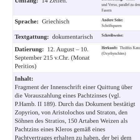
Umfang:
14 Zeilen.
und Verso, parallel zu den
Fasern
Sprache:
Griechisch
Andere Seite:
Schriftspuren
Textgattung:
dokumentarisch
Schreibweise:
Datierung:
12. August – 10.
Herkunft:
Tholthis Kato
(Oxyrhynchites)
September 215 v.Chr. (Monat
Peritios)
Inhalt:
Fragment der Innenschrift einer Quittung über
die Vorauszahlung eines Pachtzinses (vgl.
P.Hamb. II 189). Durch das Dokument bestätigt
Zopyrion, von Aristolochos und Straton, den
Söhnen des Stratios, 150 Artaben Weizen als
Pachtzins eines Kleros gemäß eines
Pachtvertrages erhalten zu haben, der bei dem