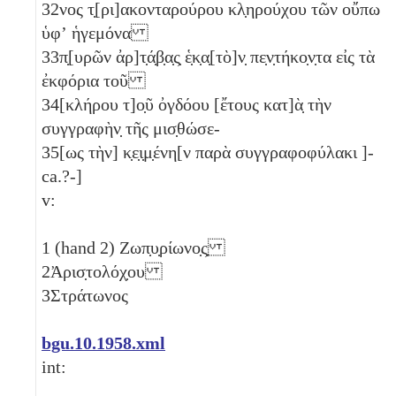
32
νος τ̣[ρι]ακονταρούρου κλ̣ηρούχου τῶν οὔπω
ὑφʼ ἡγεμόνα
33
π̣[υρῶν ἀρ]τ̣ά̣β̣α̣ς̣ ἑ̣κ̣α̣[τὸ]ν̣ πε̣ν̣τήκο̣ν̣τα
εἰς τὰ
ἐκφόρια τοῦ
34
[κλήρου τ]ο̣ῦ ὀγδόου [ἔτους κατ]ὰ̣ τὴν
συγγραφὴν̣ τῆς μισ̣θώσε-
35
[ως τὴν] κ̣ε̣ι̣μ̣ένη[ν παρὰ συγγραφοφύλακι ]-
ca.?-]
v:
1
(hand 2) Ζωπ̣υ̣ρίωνο̣ς̣
2
Ἀρισ̣τολόχ̣ου
3
Στράτωνος
bgu.10.1958.xml
int: