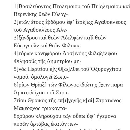
1
[Βασιλεύοντος Πτολεμαίου τοῦ Πτ]ο̣λεμαίου καὶ
Βερενίκης θεῶν Εὐεργ̣-
2
[ετῶν ἔτους ἑβδόμου ἐφʼ ἱερέ]ω̣ς̣ Ἀγαθοκλέους
τοῦ Ἀγαθοκλέους Ἀλε-
3
[ξάνδρου καὶ θεῶν Ἀδελφῶν κα]ὶ̣ θεῶν
Εὐεργετῶν καὶ θεῶν Φιλοπα-
4
[τόρων κανηφόρου Ἀρσ]ινόης Φιλα̣δ̣έλφου
Φιλησοῦς τῆς Δημητρίου μη-
5
[νὸς Περιτίου ἐ]ν̣ Θ[ώ]λθει τοῦ Ὀξυρυγχίτου
νομοῦ. ὁμολογεῖ Ζω̣π̣υ-
6
[ρίων Θρᾶιξ] τῶν Φίλω̣νος ἰδ̣ιώτης ἔ̣χ̣ε̣ιν παρὰ
Ἀριστ̣ο̣λόχου τοῦ Στρα-
7
τίου Θραικὸς τῆς ἐπ[ι]γ̣ο̣νῆς κ̣[αὶ] Στράτωνος
Μακεδό̣νος τριακοντα-
8
ρ̣ούρου κληρούχου τῶ̣ν οὔπω ὑφʼ ἡγεμόνα
πυρῶν ἀρτάβ̣α̣ς̣ ἑκατὸν πεν-