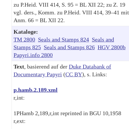
zu P.Heid. VIII 414, S. 95 = BL XII 22; zu Z. 19
vgl. ders., Komm. zu P.Heid. VIII 414, 39–41 mit
Anm. 66 = BL XII 22.
Kataloge:
TM 2800
Seals and Stamps 824
Seals and
Stamps 825
Seals and Stamps 826
HGV 2800b
Papyri.info 2800
Text
, basierend auf der
Duke Databank of
Documentary Papyri
(
CC BY
), s. Links:
p.hamb.2.189.xml
r,int:
1
PHamb 2,189,r,int reprinted in BGU 10,1958
r,ext: