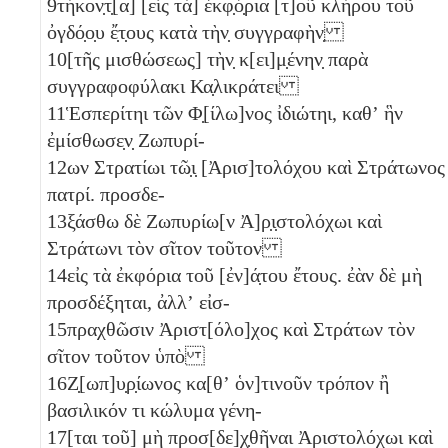
9
τήκον̣τ̣[α]
[εἰς τὰ] ἐκφ̣ό̣ρια [τ]οῦ κλήρου τοῦ
ὀγδό̣ο̣υ ἔ̣τ̣ους κατὰ τὴν̣ συγγραφὴν̣
10
[τῆς μισθώσεως] τὴν̣ κ[ει]μ̣ένην̣ παρὰ
συγγραφοφύλακι Κα̣λικράτει
11
Ἑσπερίτηι τῶν Φ̣[ίλω]νος ἰδιώτηι, καθʼ ἣν
ἐμίσθωσε̣ν̣ Ζωπυρί-
12
ων Στρατίωι τῶ̣ι̣ [Ἀρισ]τολόχου καὶ Στράτωνος
πατρί. προσδε-
13
ξάσθω δὲ Ζωπυρίω[ν Ἀ]ρ̣ι̣στολόχωι καὶ
Στράτωνι τὸν σῖτον τοῦτον
14
εἰς τὰ ἐκφόρια τοῦ [ἐν]ά̣του ἔτους. ἐὰν δὲ μὴ
προσδέξηται, ἀλλʼ εἰσ-
15
πραχθῶσιν Ἀριστ[όλο]χος καὶ Στράτων τὸν
σῖτον τοῦτον ὑπὸ
16
Ζ̣[ωπ]υ̣ρ̣ίωνος κα[θʼ ὁν]τινοῦν τρόπον ἢ
βασιλικόν τι κώλυμα γένη-
17
[ται τοῦ] μὴ προσ[δε]χ̣θῆναι Ἀριστολόχωι καὶ