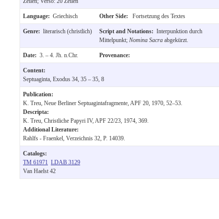
Zeilen; Verso: 20 Zeilen
Language:
Griechisch
Other Side:
Fortsetzung des Textes
Genre:
literarisch (christlich)
Script and Notations:
Interpunktion durch
Mittelpunkt;
Nomina Sacra
abgekürzt.
Date:
3. – 4. Jh. n.Chr.
Provenance:
Content:
Septuaginta, Exodus 34, 35 – 35, 8
Publication:
K. Treu, Neue Berliner Septuagintafragmente, APF 20, 1970, 52–53.
Descripta:
K. Treu, Christliche Papyri IV, APF 22/23, 1974, 369.
Additional Literature:
Rahlfs - Fraenkel, Verzeichnis 32, P. 14039.
Catalogs:
TM 61971
LDAB 3129
Van Haelst 42