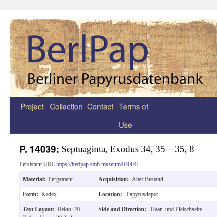
Project
Collection
Contact
Terms of
Zum
Use
Inhalt
springen
P. 14039:
Septuaginta, Exodus 34, 35 – 35, 8
Persistent URL
https://berlpap.smb.museum/04004/
Material:
Pergament
Acquisition:
Alter Bestand.
Form:
Kodex
Location:
Papyrusdepot
Text Layout:
Rekto: 20
Side and Direction:
Haar- und Fleischseite