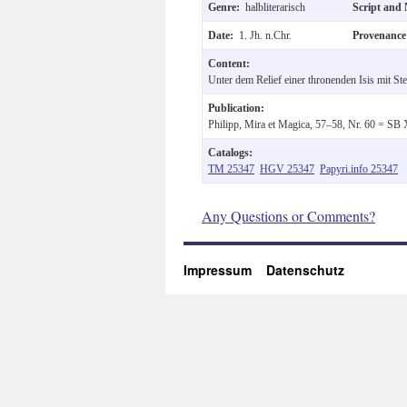
Genre:
halbliterarisch
Script and
Date:
1. Jh. n.Chr.
Provenanc
Content:
Unter dem Relief einer thronenden Isis mit St
Publication:
Philipp, Mira et Magica, 57–58, Nr. 60 = SB
Catalogs:
TM 25347
HGV 25347
Papyri.info 25347
Any Questions or Comments?
Impressum
Datenschutz