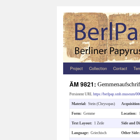
Project
Collection
Contact
Ter
Zum
Inhalt
ÄM 9821:
Gemmenaufschrif
springen
Persistent URL
https://berlpap.smb.museum/00
Material:
Stein (Chrysopas)
Acquisitio
Form:
Gemme
Location:
Text Layout:
1 Zeile
Side and D
Language:
Griechisch
Other Side