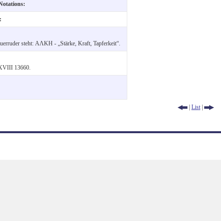
 Notations:
e:
euerruder steht: ΑΛΚΗ - „Stärke, Kraft, Tapferkeit“.
 XVIII 13660.
|
List
|