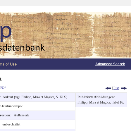
ms of Use
Advanced Search
t
052/
|
List
|
n:
Ankauf (vgl. Philipp, Mira et Magica, S. XIX).
Publizierte Abbildungen:
Philipp, Mira et Magica, Tafel 16.
Kleinfundedepot
irection:
Außenseite
:
unbeschriftet