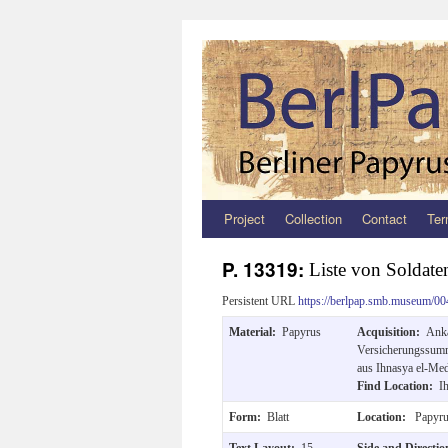
Project
Collection
Contact
Ter
Zum
Inhalt
P. 13319:
Liste von Soldate
springen
Persistent URL
https://berlpap.smb.museum/00
Material:
Papyrus
Acquisition:
Anka
Versicherungssumm
aus Ihnasya el-Med
Find Location:
I
Form:
Blatt
Location:
Papyru
Text Layout:
15
Side and Directi