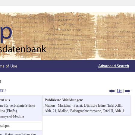
ms of Use
Advanced Search
n
451/
|
List
|
uf aus
Publizierte Abbildungen:
e für verbrannte Stücke
Mallon - Marichal - Perrat, L'écriture latine, Tafel XIII,
ina (Ehnâs).
Abb. 21; Mallon, Paléographie romaine, Tafel II, Abb. 1.
hnasya el-Medina
sdepot
on:
Rekto, parallel zu den