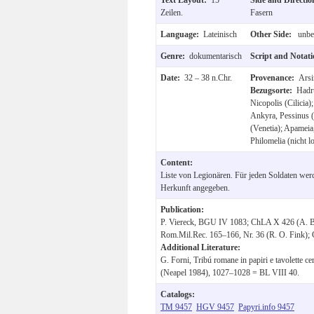
Zeilen.
Fasern
Language:
Lateinisch
Other Side:
unbes
Genre:
dokumentarisch
Script and Notat
Date:
32 – 38 n.Chr.
Provenance:
Arsi
Bezugsorte:
Hadr
Nicopolis (Cilicia);
Ankyra, Pessinus (
(Venetia); Apameia,
Philomelia (nicht lo
Content:
Liste von Legionären. Für jeden Soldaten w
Herkunft angegeben.
Publication:
P. Viereck, BGU IV 1083; ChLA X 426 (A. Br
Rom.Mil.Rec. 165–166, Nr. 36 (R. O. Fink); 
Additional Literature:
G. Forni, Tribú romane in papiri e tavolette c
(Neapel 1984), 1027–1028 = BL VIII 40.
Catalogs:
TM 9457
HGV 9457
Papyri.info 9457