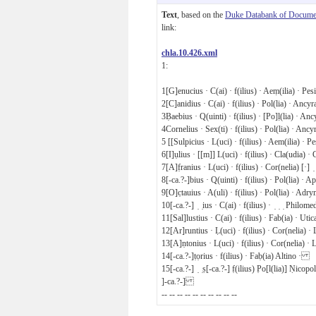
Text
, based on the
Duke Databank of Documen
link:
chla.10.426.xml
1:
1
[G]enucius · C(ai) · f(ilius) · Aeṃ(ilia) · 
2
[C]anidius · C(ai) · f(ilius) · Pol(lia) · Anc
3
Ḅaebius · Q(uinti) · f(ilius) · [Po]ḷ(lia) · A
4
Cornelius · Sex(ti) · f(ilius) · Pol(lia) · An
5
[[Sulpicius · L(uci) · f(ilius) · Aem(ilia) ·
6
[I]ụlius · [[m]] L(uci) · f(ilius) · Cla(udia
7
[A]f̣ranius · L(uci) · f(ilius) · Cor(nelia) [·] ̣
8
[-ca.?-]bius · Q(uinti) · f(ilius) · Pol(lia) 
9
[O]c̣tauius · A(uli) · f(ilius) · Pol(lia) · A
10
[-ca.?-] ̣ ̣ius · C(ai) · f(ilius) · ̣ ̣ ̣ Philo
11
[Sal]lustius · C(ai) · f(ilius) · Fab(ia) · Ut
12
[Ar]runtius · Ḷ(uci) · f(ilius) · Cor(nelia)
13
[A]ṇtonius · L(uci) · f(ilius) · Cor(nelia) 
14
[-ca.?-]ṭọrius · f(ilius) · Faḅ(ia) Altino ·
15
[-ca.?-] ̣ ̣ṣ[-ca.?-] f̣(ilius) P̣o[l(lia)] Ṇicop
]-ca.?-]
-- -- -- -- -- -- -- -- -- --