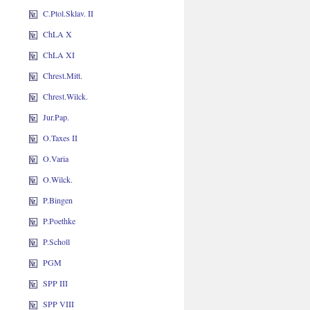
C.Ptol.Sklav. II
ChLA X
ChLA XI
Chrest.Mitt.
Chrest.Wilck.
Jur.Pap.
O.Taxes II
O.Varia
O.Wilck.
P.Bingen
P.Poethke
P.Scholl
PGM
SPP III
SPP VIII