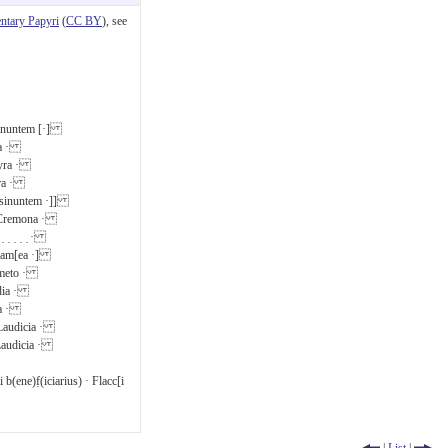
tary Papyri
(
CC BY
), see
Pesinuntem [·]
yra ·
ncyra ·
cyra ·
 Pesinuntem ·]]
) · Cremona ·
 ̣ ̣ ̣ ̣ ̣ ·
· Apam[ea ·]
drymeto ·
media ·
ica ·
 · Laudicia ·
· Laudicia ·
oli b(ene)f̣(iciarius) · Flacc[i
|
List
|