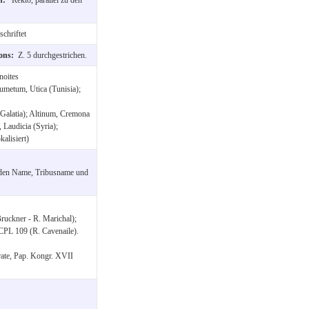
chriftet
ions:
Z. 5 durchgestrichen.
noites
umetum, Utica (Tunisia);
Galatia); Altinum, Cremona
 Laudicia (Syria);
kalisiert)
erden Name, Tribusname und
uckner - R. Marichal);
CPL 109 (R. Cavenaile).
erate, Pap. Kongr. XVII