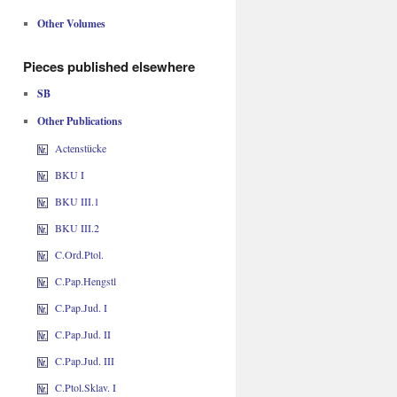
Other Volumes
Pieces published elsewhere
SB
Other Publications
Actenstücke
BKU I
BKU III.1
BKU III.2
C.Ord.Ptol.
C.Pap.Hengstl
C.Pap.Jud. I
C.Pap.Jud. II
C.Pap.Jud. III
C.Ptol.Sklav. I