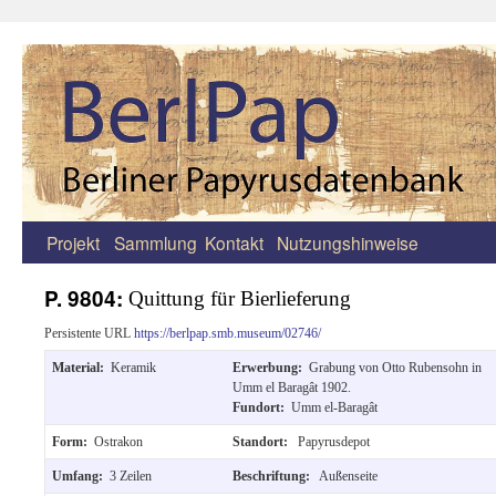
Projekt
Sammlung
Kontakt
Nutzungshinweise
Zum
Inhalt
P. 9804:
Quittung für Bierlieferung
springen
Persistente URL
https://berlpap.smb.museum/02746/
Material:
Keramik
Erwerbung:
Grabung von Otto Rubensohn in
Umm el Baragât 1902.
Fundort:
Umm el-Baragât
Form:
Ostrakon
Standort:
Papyrusdepot
Umfang:
3 Zeilen
Beschriftung:
Außenseite