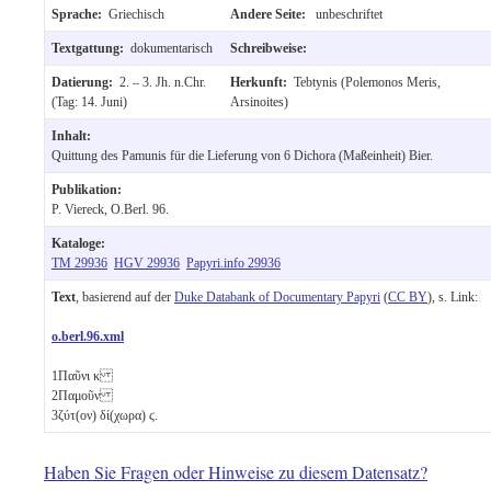
Sprache:
Griechisch
Andere Seite:
unbeschriftet
Textgattung:
dokumentarisch
Schreibweise:
Datierung:
2. – 3. Jh. n.Chr.
Herkunft:
Tebtynis (Polemonos Meris,
(Tag: 14. Juni)
Arsinoites)
Inhalt:
Quittung des Pamunis für die Lieferung von 6 Dichora (Maßeinheit) Bier.
Publikation:
P. Viereck, O.Berl. 96.
Kataloge:
TM 29936
HGV 29936
Papyri.info 29936
Text
, basierend auf der
Duke Databank of Documentary Papyri
(
CC BY
), s. Link:
o.berl.96.xml
1
Παῦνι
κ
2
Παμοῦν
3
ζύτ(ον) δί(χωρα)
ϛ
.
Haben Sie Fragen oder Hinweise zu diesem Datensatz?