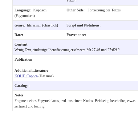
Fasern
Language:
Koptisch
Other Side:
Fortsetzung des Textes
(Fayyumisch)
Genre:
literarisch (christlich)
Script and Notations:
Date:
Provenance:
Content:
Wenig Text, eindeutige Identifizierung erschwert. Mt 27:46 und 27:62f.?
Publication:
Additional Literature:
KOHD Coptica
(Hasznos).
Catalogs:
Notes:
Fragment eines Papyrusblattes, evtl. aus einem Kodex. Beidseitig beschriftet, etwas
zerfasert und löchrig.