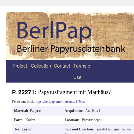
Project
Collection
Contact
Terms of
Zum
Use
Inhalt
springen
P. 22271:
Papyrusfragment mit Matthäus?
Persistent URL
https://berlpap.smb.museum/17659/
Material:
Papyrus
Acquisition:
Aus Box I
Form:
Kodex
Location:
Papyrusdepot
Text Layout:
Side and Direction:
parallel und quer zu den