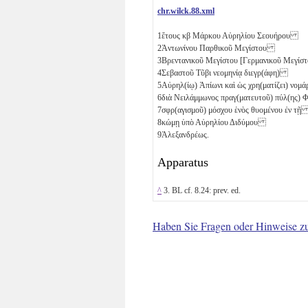
chr.wilck.88.xml
1
ἔτους
κβ
Μάρκου Αὐρηλίου Σεουήρου
2
Ἀντωνίνου Παρθικοῦ Μεγίστου
3
Βρεντανικοῦ Μεγίστου [Γερμανικοῦ Μεγίστ
4
Σεβαστοῦ Τῦβι νεομηνίᾳ διεγρ(άφη)
5
Αὐρηλ(ίῳ) Ἀπίωνι καὶ ὡς χρη(ματίζει) νομ
6
διὰ Νειλάμμωνος πραγ(ματευτοῦ) πύλ(ης)
7
σφρ(αγισμοῦ) μόσχου ἑνὸς
θυομένου ἐν τ
8
κώμῃ ὑπὸ Αὐρηλίου Διδύμου
9
Ἀλεξανδρέως.
Apparatus
^
3. BL cf. 8.24: prev. ed.
Haben Sie Fragen oder Hinweise z