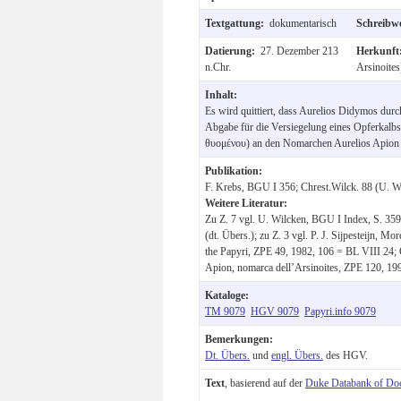
Textgattung:
dokumentarisch
Schreibw
Datierung:
27. Dezember 213
Herkunf
n.Chr.
Arsinoites
Inhalt:
Es wird quittiert, dass Aurelios Didymos dur
Abgabe für die Versiegelung eines Opferkalb
θυομένου) an den Nomarchen Aurelios Apion b
Publikation:
F. Krebs, BGU I 356; Chrest.Wilck. 88 (U. W
Weitere Literatur:
Zu Z. 7 vgl. U. Wilcken, BGU I Index, S. 35
(dt. Übers.); zu Z. 3 vgl. P. J. Sijpesteijn, M
the Papyri, ZPE 49, 1982, 106 = BL VIII 24; G
Apion, nomarca dell’Arsinoites, ZPE 120, 19
Kataloge:
TM 9079
HGV 9079
Papyri.info 9079
Bemerkungen:
Dt. Übers.
und
engl. Übers.
des HGV.
Text
, basierend auf der
Duke Databank of Do