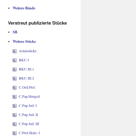
Weitere Bände
Verstreut publizierte Stücke
SB
Weitere Stücke
Actenstücke
BKU I
BKU III.1
BKU III.2
C.Ord.Ptol.
C.Pap.Hengstl
C.Pap.Jud. I
C.Pap.Jud. II
C.Pap.Jud. III
C.Ptol.Sklav. I