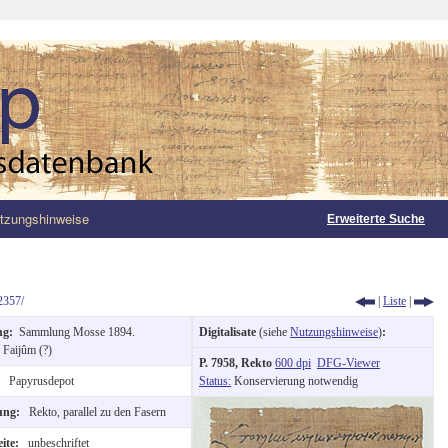
tzungshinweise
Erweiterte Suche
2357/
|
Liste
|
ng:
Sammlung Mosse 1894.
Digitalisate
(siehe
Nutzungshinweise
)
:
:
Faijûm (?)
P. 7958, Rekto
600 dpi
DFG-Viewer
:
Papyrusdepot
Status:
Konservierung notwendig
tung:
Rekto, parallel zu den Fasern
eite:
unbeschriftet