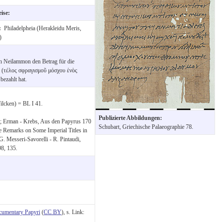
eise:
t:
Philadelpheia (Herakleidu Meris,
)
ch Neilammon den Betrag für die
s (τέλος σφραγισμοῦ μόσχου ἑνὸς
ezahlt hat.
ilcken) = BL I 41.
Publizierte Abbildungen:
9; Erman - Krebs, Aus den Papyrus 170
Schubart, Griechische Palaeographie 78.
ore Remarks on Some Imperial Titles in
. Messeri-Savorelli - R. Pintaudi,
98, 135.
cumentary Papyri
(
CC BY
), s. Link: