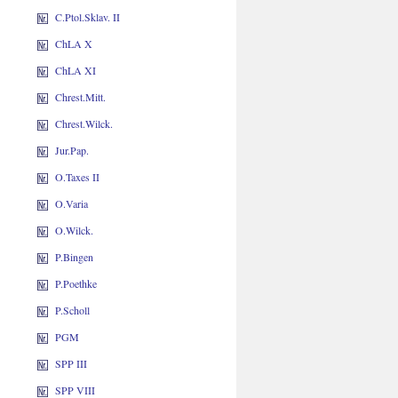
C.Ptol.Sklav. II
ChLA X
ChLA XI
Chrest.Mitt.
Chrest.Wilck.
Jur.Pap.
O.Taxes II
O.Varia
O.Wilck.
P.Bingen
P.Poethke
P.Scholl
PGM
SPP III
SPP VIII