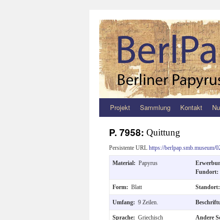
Projekt
Sammlung
Kontakt
Nu
Zum
Inhalt
P. 7958:
Quittung
springen
Persistente URL
https://berlpap.smb.museum/0
Material:
Papyrus
Erwerbu
Fundort
Form:
Blatt
Standort
Umfang:
9 Zeilen.
Beschrif
Sprache:
Griechisch
Andere S