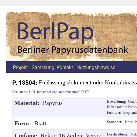
Projekt
Sammlung
Kontakt
Nutzungshinweise
Zum
Inhalt
P. 13504:
Freilassungsdokument oder Konkubinatsve
springen
Persistente URL
https://berlpap.smb.museum/03737/
Material:
Papyrus
Erwerbung:
Grabu
Rubensohn in Elepha
Fundort:
Elephanti
Form:
Blatt
Standort:
Kairo, 
Umfang:
Rekto: 16 Zeilen; Verso:
Beschriftung:
Rekt