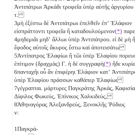
Ἀντιπάτρωι Ἀρκάδι τροφεῖα ὑπὲρ αὑτῆς ἀργυρίου
τ
.
3
μὴ ἐξέστω δὲ Ἀντιπάτρωι ἐπελθεῖν ἐπʼ Ἐλάφιον
εἰσπράττοντι τροφεῖα ἢ καταδουλούμενον
(*)
παρ
4
μηδεμιᾶι μηδʼ ἄλλωι ὑπὲρ Ἀντιπάτρου. εἰ δὲ μὴ ἥ
ἔφοδος αὐτοῖς ἄκυρος ἔστω καὶ ἀποτεισάτω
5
Ἀντίπατρος Ἐλαφίωι ἢ τῶι ὑπὲρ Ἐλαφίου πορευ
ἐπίτιμον (δραχμὰς)
Γ
. ἡ δέ συγγραφὴ
(*)
ἥδε κυρ
6
πανταχῆι οὗ ἂν ἐπιφέρηι Ἐλάφιον κατʼ Ἀντιπάτρ
ὑπὲρ Ἐλαφίου πράσσων καθάπερ Ἐλαφίωι
7
γέγραπται. μάρτυρες Παγκράτης Ἀρκάς, Καφισί
Δίφιλος Φωκεύς, Ἐπίνικος Χαλκιδεύς,
8
Ἀθηναγόρας Ἀλεξανδρεύς, Ξενοκλῆς Ῥόδιος
v:
1
Παγκρά-