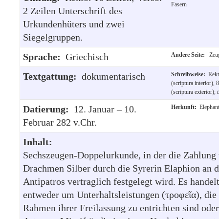
Fasern
2 Zeilen Unterschrift des
Urkundenhüters und zwei
Siegelgruppen.
Sprache:
Griechisch
Andere Seite:
Zeug
Textgattung:
dokumentarisch
Schreibweise:
Rekt
(scriptura interior), 
(scriptura exterior);
Datierung:
12. Januar – 10.
Herkunft:
Elephan
Februar 282 v.Chr.
Inhalt:
Sechszeugen-Doppelurkunde, in der die Zahlung
Drachmen Silber durch die Syrerin Elaphion an 
Antipatros vertraglich festgelegt wird. Es handelt
entweder um Unterhaltsleistungen (τροφεῖα), die
Rahmen ihrer Freilassung zu entrichten sind ode