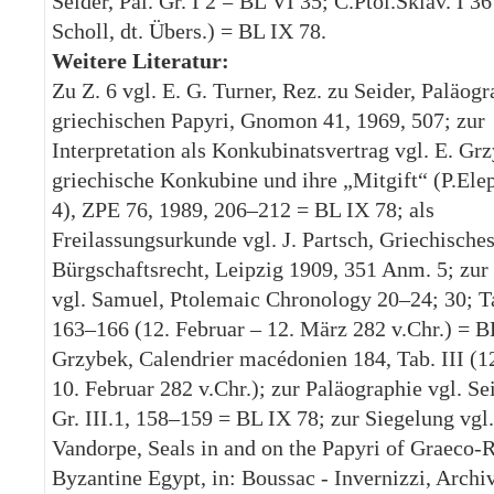
Seider, Pal. Gr. I 2 = BL VI 35; C.Ptol.Sklav. I 36
Scholl, dt. Übers.) = BL IX 78.
Weitere Literatur:
Zu Z. 6 vgl. E. G. Turner, Rez. zu Seider, Paläogr
griechischen Papyri, Gnomon 41, 1969, 507; zur
Interpretation als Konkubinatsvertrag vgl. E. Gr
griechische Konkubine und ihre „Mitgift“ (P.Ele
4), ZPE 76, 1989, 206–212 = BL IX 78; als
Freilassungsurkunde vgl. J. Partsch, Griechische
Bürgschaftsrecht, Leipzig 1909, 351 Anm. 5; zur
vgl. Samuel, Ptolemaic Chronology 20–24; 30; Ta
163–166 (12. Februar – 12. März 282 v.Chr.) = 
Grzybek, Calendrier macédonien 184, Tab. III (12
10. Februar 282 v.Chr.); zur Paläographie vgl. Sei
Gr. III.1, 158–159 = BL IX 78; zur Siegelung vgl.
Vandorpe, Seals in and on the Papyri of Graeco
Byzantine Egypt, in: Boussac - Invernizzi, Archiv