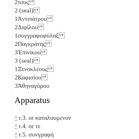
2
τους
2
(seal)
1
Ἀντιπάτρου
2
Διφίλου
1
συγγραφοφύλαξ
2
Παγκράτης
3
Ἐπινίκου
3
(seal)
1
Ξενοκλέους
2
Καφισίου
3
Ἀθηναγόρου
Apparatus
^
r.3. or καταλουμενον
^
r.4. or τε
^
r.5. συνγραφὴ