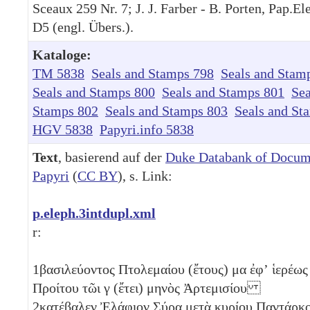
Sceaux 259 Nr. 7; J. J. Farber - B. Porten, Pap.El
D5 (engl. Übers.).
Kataloge:
TM 5838
Seals and Stamps 798
Seals and Stam
Seals and Stamps 800
Seals and Stamps 801
Sea
Stamps 802
Seals and Stamps 803
Seals and St
HGV 5838
Papyri.info 5838
Text
, basierend auf der
Duke Databank of Docum
Papyri
(
CC BY
), s. Link:
p.eleph.3intdupl.xml
r:
1
βασιλεύοντος Πτολεμαίου (ἔτους)
μα
ἐφʼ ἱερέως
Προίτου τῶι
γ
(ἔτει) μηνὸς Ἀρτεμισίου
2
κατέβαλεν Ἐλάφιον Σύρα μετὰ κυρίου Παντάρκ