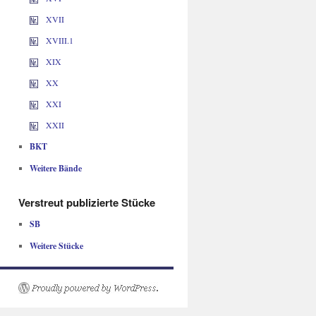
XVII
XVIII.1
XIX
XX
XXI
XXII
BKT
Weitere Bände
Verstreut publizierte Stücke
SB
Weitere Stücke