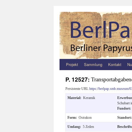
Projekt
Sammlung
Kontakt
Nu
Zum
Inhalt
P. 12527:
Transportabgaben
springen
Persistente URL
https://berlpap.smb.museum/0
Material:
Keramik
Erwerbu
Schubart 
Fundort
Form:
Ostrakon
Standort
Umfang:
5 Zeilen
Beschrif