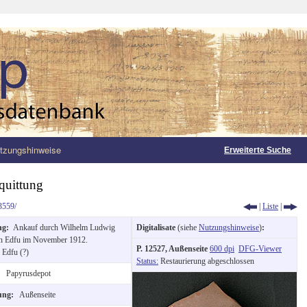
tzungshinweise
Erweiterte Suche
quittung
3559/
|
Liste
|
ng:
Ankauf durch Wilhelm Ludwig
Digitalisate
(siehe
Nutzungshinweise
)
:
in Edfu im November 1912.
P. 12527, Außenseite
600 dpi
DFG-Viewer
:
Edfu (?)
Status:
Restaurierung abgeschlossen
:
Papyrusdepot
tung:
Außenseite