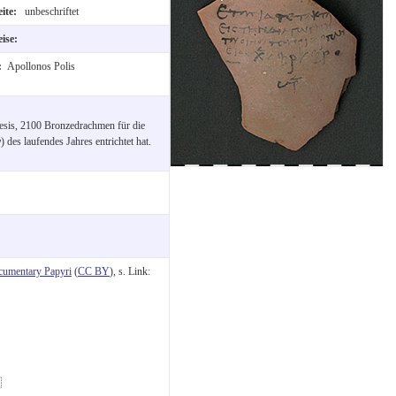
eite:
unbeschriftet
eise:
t:
Apollonos Polis
aesis, 2100 Bronzedrachmen für die
des laufendes Jahres entrichtet hat.
cumentary Papyri
(
CC BY
), s. Link:
.