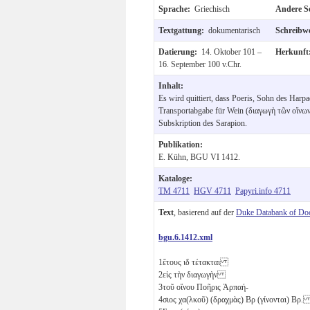
Sprache:
Griechisch
Andere S
Textgattung:
dokumentarisch
Schreibw
Datierung:
14. Oktober 101 –
Herkunf
16. September 100 v.Chr.
Inhalt:
Es wird quittiert, dass Poeris, Sohn des Harp
Transportabgabe für Wein (διαγωγὴ τῶν οἴνων) 
Subskription des Sarapion.
Publikation:
E. Kühn, BGU VI 1412.
Kataloge:
TM 4711
HGV 4711
Papyri.info 4711
Text
, basierend auf der
Duke Databank of Do
bgu.6.1412.xml
1
ἔτους
ιδ
τέτακται
2
εἰς τὴν διαγωγὴν
3
τοῦ οἴνου Ποῆρις Ἁρπαή-
4
σιος χα(λκοῦ) (δραχμὰς)
Βρ
(γίνονται)
Βρ