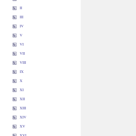
II
III
IV
V
VI
VII
VIII
IX
X
XI
XII
XIII
XIV
XV
XVI