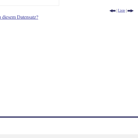
|
Liste
|
u diesem Datensatz?