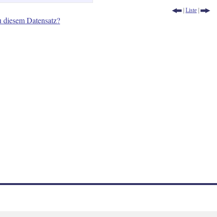
|
Liste
|
u diesem Datensatz?