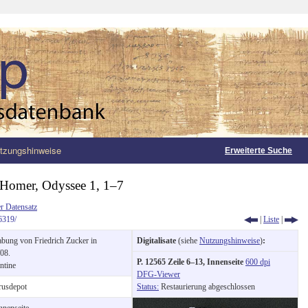
tzungshinweise
Erweiterte Suche
Homer, Odyssee 1, 1–7
r Datensatz
6319/
|
Liste
|
bung von Friedrich Zucker in
Digitalisate
(siehe
Nutzungshinweise
)
:
08.
P. 12565 Zeile 6–13, Innenseite
600 dpi
ntine
DFG-Viewer
usdepot
Status:
Restaurierung abgeschlossen
nnenseite