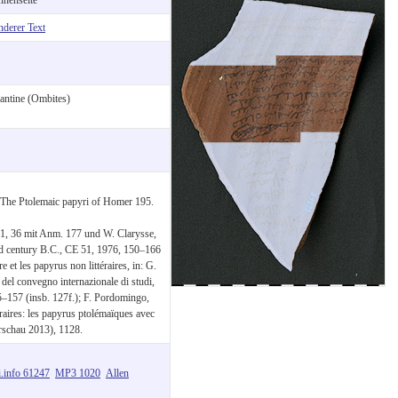
nderer Text
antine (Ombites)
The Ptolemaic papyri of Homer 195.
 1, 36 mit Anm. 177 und W. Clarysse,
hird century B.C., CE 51, 1976, 150–166
et les papyrus non littéraires, in: G.
i del convegno internazionale di studi,
–157 (insb. 127f.); F. Pordomingo,
téraires: les papyrus ptolémaïques avec
rschau 2013), 1128.
i.info 61247
MP3 1020
Allen