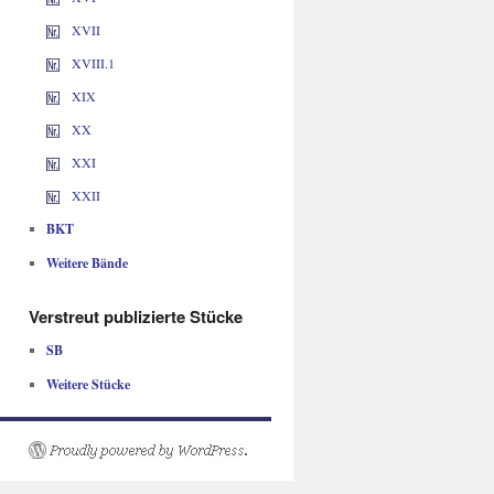
XVII
XVIII.1
XIX
XX
XXI
XXII
BKT
Weitere Bände
Verstreut publizierte Stücke
SB
Weitere Stücke