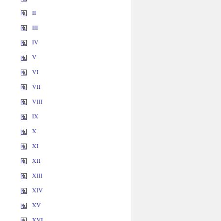
II
III
IV
V
VI
VII
VIII
IX
X
XI
XII
XIII
XIV
XV
XVI