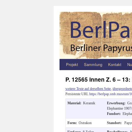
Projekt
Sammlung
Kontakt
Nu
Zum
Inhalt
P. 12565 innen Z. 6 – 13:
springen
weitere Texte auf derselben Seite
,
übergeordnete
Persistente URL
https://berlpap.smb.museum/1
Material:
Keramik
Erwerbung:
Gra
Elephantine 1907/
Fundort:
Elepha
Form:
Ostrakon
Standort:
Papyr
Umfang:
8 Zeilen
Beschriftung:
I