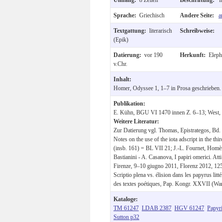
Sprache:
Griechisch
Andere Seite:
a
Textgattung:
literarisch
Schreibweise:
(Epik)
Datierung:
vor 190
Herkunft:
Eleph
v.Chr.
Inhalt:
Homer, Odyssee 1, 1–7 in Prosa geschrieben.
Publikation:
E. Kühn, BGU VI 1470 innen Z. 6–13; West, 
Weitere Literatur:
Zur Datierung vgl. Thomas, Epistrategos, Bd.
Notes on the use of the iota adscript in the t
(insb. 161) = BL VII 21; J.-L. Fournet, Homère 
Bastianini - A. Casanova, I papiri omerici. Att
Firenze, 9–10 giugno 2011, Florenz 2012, 125
Scriptio plena vs. élision dans les papyrus lit
des textes poétiques, Pap. Kongr. XXVII (Wa
Kataloge:
TM 61247
LDAB 2387
HGV 61247
Papyr
Sutton p32