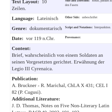
Text Layout:
10
Side and Direction:
Rekto, parallel z
den Fasern
Zeilen.
Language:
Lateinisch
Other Side:
unbeschriftet
Genre:
dokumentarisch
Script and Notations:
Interpunktion.
Date:
vor 119 n.Chr.
Provenance:
Content:
Brief, wahrscheinlich von einem Soldaten an
seinen Vorgesetzten gerichtet. Erwähnung der
Legio III Cyrenaica.
Publication:
A. Bruckner - R. Marichal, ChLA X 431; CEL I
82 (P. Cugusi).
Additional Literature:
J. D. Thomas, Notes on Five Non-Literary Latin