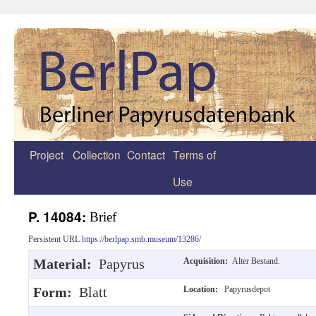
Project
Collection
Contact
Terms of
Zum
Use
Inhalt
springen
P. 14084:
Brief
Persistent URL
https://berlpap.smb.museum/13286/
Material:
Papyrus
Acquisition:
Alter Bestand.
Form:
Blatt
Location:
Papyrusdepot