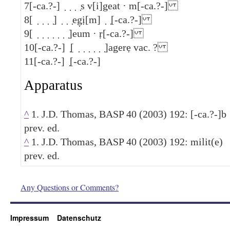
7
[-ca.?-] ̣ ̣ ̣ ̣s v[i]geat · m[-ca.?-]
8
[ ̣ ̣ ̣ ̣] ̣ ̣ ̣eg̣ị[m] ̣ ̣[-ca.?-]
9
[ ̣ ̣ ̣ ̣ ̣ ̣ ̣]eum · ṛ[-ca.?-]
10
[-ca.?-] ̣[ ̣ ̣ ̣ ̣ ̣ ̣]agerẹ vac. ?
11
[-ca.?-] ̣[-ca.?-]
Apparatus
^
1. J.D. Thomas, BASP 40 (2003) 192: [-ca.?-]b
prev. ed.
^
1. J.D. Thomas, BASP 40 (2003) 192: milit(e)
prev. ed.
Any Questions or Comments?
Impressum
Datenschutz