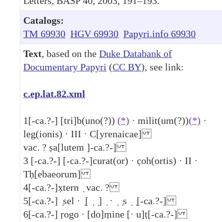
Letters, BASP 40, 2003, 191–193.
Catalogs:
TM 69930
HGV 69930
Papyri.info 69930
Text
, based on the
Duke Databank of
Documentary Papyri
(
CC BY
), see link:
c.ep.lat.82.xml
1
[-ca.?-] [tri]b(uno(?))
(*)
· milit(um(?))
(*)
·
leg(ionis) ·
III
· C[yrenaicae]
vac. ? ṣa[lutem ]-ca.?-]
3
[-ca.?-] [-ca.?-]curat(or) · c̣oh(ortis) ·
II
·
Tḥ[ebaeorum]
4
[-ca.?-]x̣tern ̣ vac. ?
5
[-ca.?-] ̣sel · ̣[ ̣ ̣] ̣ · ̣ ̣s ̣ ̣[-ca.?-]
6
[-ca.?-] ṛogo · [do]ṃine [· u]ṭ[-ca.?-]