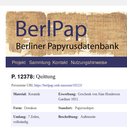
Projekt
Sammlung
Kontakt
Nutzungshinweise
Zum
Inhalt
P. 12378:
Quittung
springen
Persistente URL
https://berlpap.smb.museum/10123/
Material:
Keramik
Erwerbung:
Geschenk von Alan Henderson
Gardiner 1911.
Form:
Ostrakon
Standort:
Papyrusdepot
Umfang:
7 Zeilen,
Beschriftung:
Außenseite
vollständig