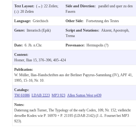
Text Layout:
(→): 22 Zeilen;
Side and Direction:
parallel und quer zu den
(↓): 20 Zeilen
Fasern
Language:
Griechisch
Other Side:
Fortsetzung des Textes
Genre:
literarisch (Epik)
Script and Notations:
Akzent, Apostroph,
Trema
Date:
6. Jh. n.Chr.
Provenance:
Hermupolis (?)
Content:
Homer, Ilias 15, 376–396, 405–424
Publication:
W. Müller, Ilias-Handschriften aus der Berliner Papyrus-Sammlung (IV), APF 41,
1995, 15–16, Nr. 10.
Catalogs:
TM 61086
LDAB 2223
MP3 923
Allen Sutton West p439
Notes:
Datierung nach Turner, The Typology of the early Codex, 109, Nr. 152; vielleicht
derselbe Kodex wie P. 16970 + P. 21195 (LDAB 2142) (J.-L. Fournet bei MP3
923).