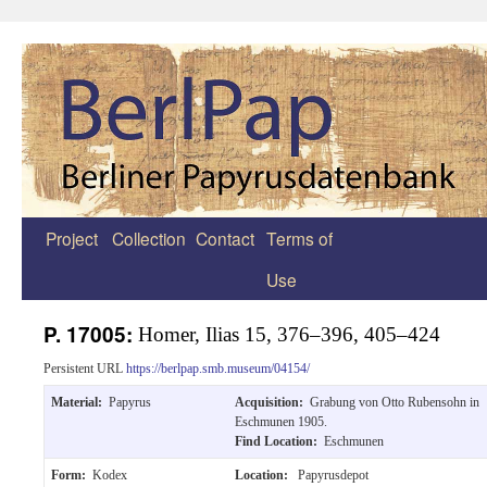
Project
Collection
Contact
Terms of
Zum
Use
Inhalt
springen
P. 17005:
Homer, Ilias 15, 376–396, 405–424
Persistent URL
https://berlpap.smb.museum/04154/
Material:
Papyrus
Acquisition:
Grabung von Otto Rubensohn in
Eschmunen 1905.
Find Location:
Eschmunen
Form:
Kodex
Location:
Papyrusdepot