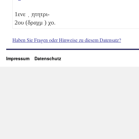
1
ενε ̣ ̣ητητρι-
2
ου (δραχμ )
χο
.
Haben Sie Fragen oder Hinweise zu diesem Datensatz?
Impressum
Datenschutz