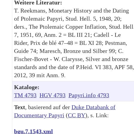
Weitere Literatur:
T. Reekmans, Monetary History and the Dating
of Ptolemaic Papyri, Stud. Hell. 5, 1948, 20;
ders., The Ptolemaic Copper Inflation, Stud. Hell
7, 1951, 69, Anm. 2 = BL III 21; Cadell - Le
Rider, Prix de blé 47–48 = BL XI 28; Pestman,
Guide 74; Maresch, Bronze und Silber 99; C.
Fischer-Bovet - W. Clarysse, Silver and bronze
standards and the date of P.Heid. VI 383, APF 58,
2012, 39 mit Anm. 9.
Kataloge:
TM 4793
HGV 4793
Papyri.info 4793
Text
, basierend auf der
Duke Databank of
Documentary Papyri
(
CC BY
), s. Link:
bgu.7.1543.xml