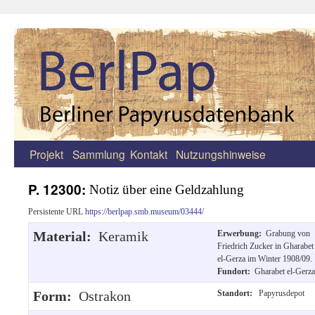
Projekt
Sammlung
Kontakt
Nutzungshinweise
Zum
Inhalt
P. 12300:
Notiz über eine Geldzahlung
springen
Persistente URL
https://berlpap.smb.museum/03444/
Material:
Keramik
Erwerbung:
Grabung von
Friedrich Zucker in Gharabet
el-Gerza im Winter 1908/09.
Fundort:
Gharabet el-Gerza
Form:
Ostrakon
Standort:
Papyrusdepot