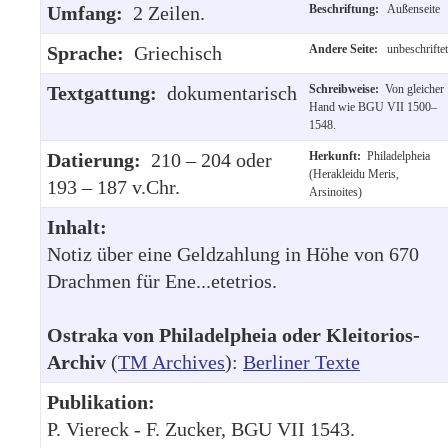
Umfang:
2 Zeilen.
Beschriftung:
Außenseite
Sprache:
Griechisch
Andere Seite:
unbeschriftet
Textgattung:
dokumentarisch
Schreibweise:
Von gleicher
Hand wie BGU VII 1500–
1548.
Datierung:
210 – 204 oder
Herkunft:
Philadelpheia
(Herakleidu Meris,
193 – 187 v.Chr.
Arsinoites)
Inhalt:
Notiz über eine Geldzahlung in Höhe von 670
Drachmen für Ene...etetrios.
Ostraka von Philadelpheia oder Kleitorios-
Archiv
(
TM Archives
):
Berliner Texte
Publikation:
P. Viereck - F. Zucker, BGU VII 1543.