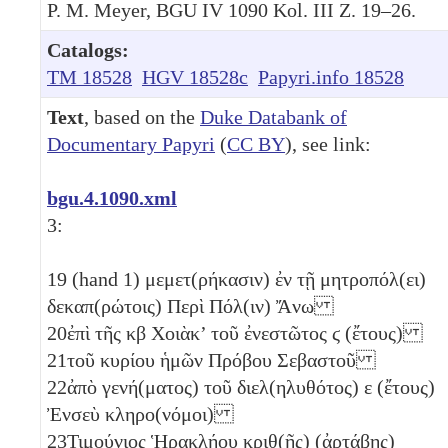
P. M. Meyer, BGU IV 1090 Kol. III Z. 19–26.
Catalogs:
TM 18528
HGV 18528c
Papyri.info 18528
Text
, based on the
Duke Databank of
Documentary Papyri
(
CC BY
), see link:
bgu.4.1090.xml
3:
19
(hand 1) μεμετ(ρήκασιν) ἐν τῇ μητροπόλ(ει)
δεκαπ(ρώτοις) Περὶ Πόλ(ιν) Ἄνω
20
ἐπὶ τῆς
κβ
Χοιὰκ’ τοῦ ἐνεστῶτος
ϛ
(ἔτους)
21
τοῦ κυρίου ἡμῶν Πρόβου Σεβαστοῦ
22
ἀπὸ γενή(ματος) τοῦ διελ(ηλυθότος)
ε
(ἔτους)
Ἐνσεὺ κληρο(νόμοι)
23
Τιμ̣ούνιος Ἡρακλήου κριθ(ῆς) (ἀρτάβης)