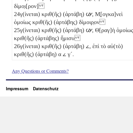
δίμο̣ι[ρον]
24
γ(ίνεται) κριθ(ῆς) (ἀρτάβη)
𐅷
, Μ̣[ογκα]νεὶ
ὁμοίως κριθ(ῆς) (ἀρτάβης) δίμοιρ̣ον
25
γ(ίνεται) κριθ(ῆς) (ἀρτάβη)
𐅷
, Θ[ραγ]ὴ ὁμοίω
κριθ(ῆς) (ἀρτάβης) ἥμισυ
26
γ(ίνεται) κριθ(ῆς) (ἀρτάβη)
𐅵
, ἐπὶ τὸ αὐ(τὸ)
κριθ(ῆς) (ἀρτάβη)
α
𐅵
γ´
.
Any Questions or Comments?
Impressum
Datenschutz