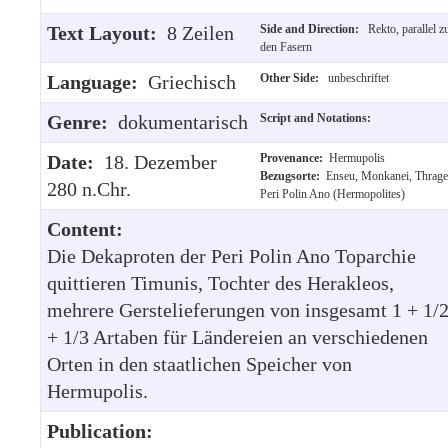
Text Layout:
8 Zeilen
Side and Direction:
Rekto, parallel z
den Fasern
Language:
Griechisch
Other Side:
unbeschriftet
Genre:
dokumentarisch
Script and Notations:
Date:
18. Dezember
Provenance:
Hermupolis
Bezugsorte:
Enseu, Monkanei, Thrage
280 n.Chr.
Peri Polin Ano (Hermopolites)
Content:
Die Dekaproten der Peri Polin Ano Toparchie
quittieren Timunis, Tochter des Herakleos,
mehrere Gerstelieferungen von insgesamt 1 + 1/
+ 1/3 Artaben für Ländereien an verschiedenen
Orten in den staatlichen Speicher von
Hermupolis.
Publication: