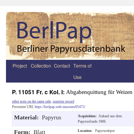
Project
Collection
Contact
Terms of
Zum
Use
Inhalt
springen
P. 11051 Fr. c Kol. I:
Abgabenquittung für Weizen
other texts on the same side
,
superior record
Persistent URL
https://berlpap.smb.museum/05472/
Material:
Papyrus
Acquisition:
Ankauf aus dem
Papyrusfonds 1906.
Form:
Blatt
Location:
Papyrusdepot