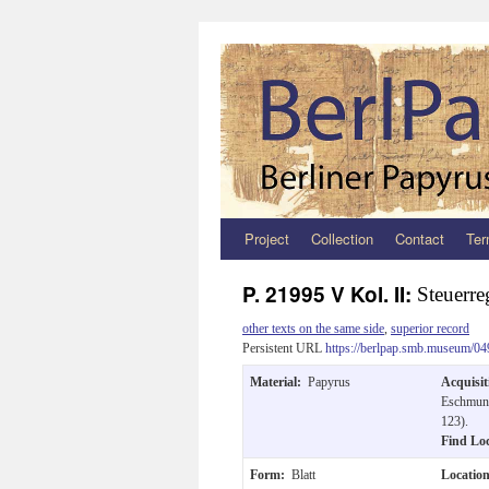
Project
Collection
Contact
Ter
Zum
Inhalt
P. 21995 V Kol. II:
Steuerre
springen
other texts on the same side
,
superior record
Persistent URL
https://berlpap.smb.museum/04
Material:
Papyrus
Acquisi
Eschmune
123).
Find Lo
Form:
Blatt
Locatio