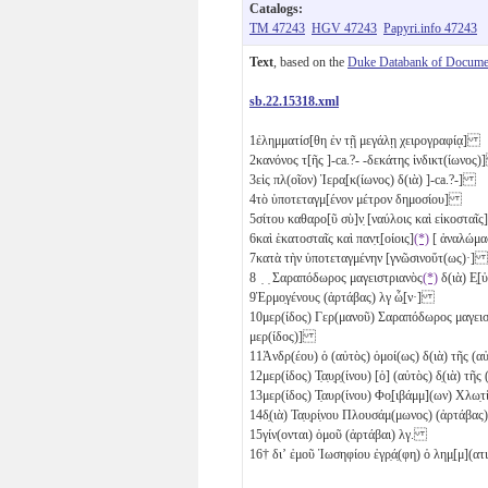
Catalogs:
TM 47243
HGV 47243
Papyri.info 47243
Text
, based on the
Duke Databank of Documen
sb.22.15318.xml
1
ἐλημματίσ[θη ἐν τῇ μεγάλῃ χειρογραφίᾳ]
2
κανόνος τ[ῆς ]-ca.?- -δεκάτης ἰνδικτ(ίωνος
3
εἰς πλ(οῖον) Ἱερα̣[κ(ίωνος) δ(ιὰ) ]-ca.?-]
4
τὸ ὑποτεταγμ[ένον μέτρον δημοσίου]
5
σίτου καθαρο[ῦ σὺ]ν̣ [ναύλοις καὶ εἰκοστα
6
καὶ ἑκατοσταῖς καὶ παν̣τ̣[οίοις]
(*)
[ ἀναλώμ
7
κατὰ τὴν ὑποτεταγμένην [γνῶσινοὕτ(ως)·]
8
̣ ̣ Σαραπόδωρος μαγειστριανὸς
(*)
δ(ιὰ) Ε̣
9
Ἑρμο̣γένους (ἀρτάβας)
λγ
ὧ̣[ν·]
10
μερ(ίδος) Γερ(μανοῦ) Σαραπόδωρος μαγει
μερ(ίδος)]
11
Ἀνδρ(έου) ὁ (αὐτὸς) ὁμοί(ως) δ(ιὰ) τῆς (α
12
μερ(ίδος) Τ̣α̣υ̣ρ̣(ίνου) [ὁ] (αὐτὸς) δ̣(ιὰ) τ
13
μερ(ίδος) Τ̣αυρ(ίνου) Φο̣[ιβάμμ](ων) Χλω
14
δ̣(ιὰ) Τα̣υ̣ρί̣νου Πλουσάμ(μωνος) (ἀρτάβας
15
γίν(ονται) ὁμοῦ (ἀρτάβαι)
λγ
.
16
† διʼ ἐμοῦ Ἰωσηφίου ἐγρ̣ά̣(φη) ὁ λημ̣[μ](ατ