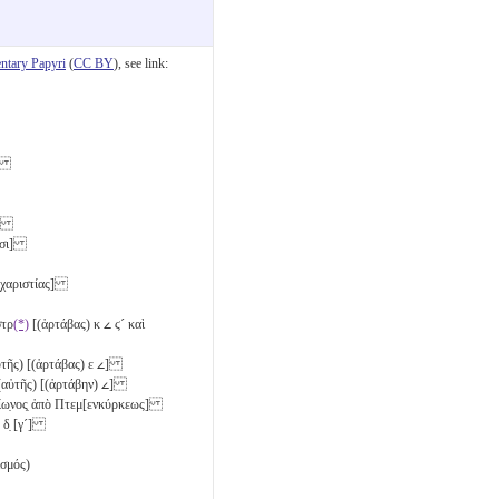
tary Papyri
(
CC BY
), see link:
)]
ῖς]
ασι]
[ὐχαριστίας]
στρ
(*)
[(ἀρτάβας)
κ
𐅵
ϛ´
καὶ
ὐτῆς) [(ἀρτάβας)
ε
𐅵
]
ῆς (αὐτῆς) [(ἀρτάβην)
𐅵
]
̣τίω̣νος̣ ἀπὸ Πτεμ[ενκύρκεως]
)
δ̣
[
γ´
]
ισμός)