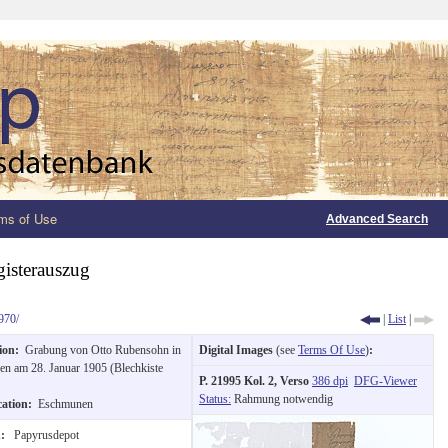
ms of Use
Advanced Search
gisterauszug
970/
|
List
|
tion:
Grabung von Otto Rubensohn in
Digital Images
(see
Terms Of Use
)
:
n am 28. Januar 1905 (Blechkiste
P. 21995 Kol. 2, Verso
386 dpi
DFG-Viewer
Status:
Rahmung notwendig
cation:
Eschmunen
n:
Papyrusdepot