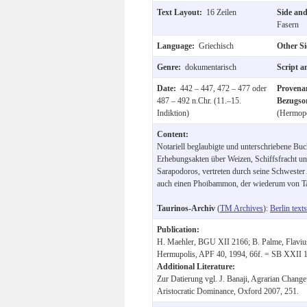
Text Layout:
16 Zeilen
Side an
Fasern
Language:
Griechisch
Other S
Genre:
dokumentarisch
Script 
Date:
442 – 447, 472 – 477 oder
Provena
487 – 492 n.Chr. (11.–15.
Bezugso
Indiktion)
(Hermopo
Content:
Notariell beglaubigte und unterschriebene B
Erhebungsakten über Weizen, Schiffsfracht u
Sarapodoros, vertreten durch seine Schwester
auch einen Phoibammon, der wiederum von Taur
Taurinos-Archiv
(
TM Archives
):
Berlin texts
Publication:
H. Maehler, BGU XII 2166; B. Palme, Flaviu
Hermupolis, APF 40, 1994, 66f. = SB XXII 
Additional Literature:
Zur Datierung vgl. J. Banaji, Agrarian Change
Aristocratic Dominance, Oxford 2007, 251.