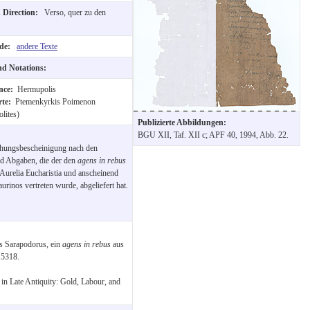
d Direction:
Verso, quer zu den
ide:
andere Texte
and Notations:
nce:
Hermupolis
rte:
Ptemenkyrkis Poimenon
lites)
Publizierte Abbildungen:
BGU XII, Taf. XII c; APF 40, 1994, Abb. 22.
uchungsbescheinigung nach den
nd Abgaben, die der den
agens in rebus
 Aurelia Eucharistia und anscheinend
inos vertreten wurde, abgeliefert hat.
s Sarapodorus, ein
agens in rebus
aus
15318.
 in Late Antiquity: Gold, Labour, and