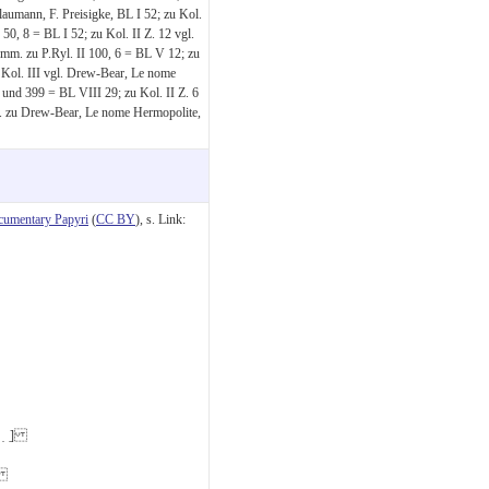
Plaumann, F. Preisigke, BL I 52; zu Kol.
 50, 8 = BL I 52; zu Kol. II Z. 12 vgl.
omm. zu P.Ryl. II 100, 6 = BL V 12; zu
nd Kol. III vgl. Drew-Bear, Le nome
 und 399 = BL VIII 29; zu Kol. II Z. 6
ez. zu Drew-Bear, Le nome Hermopolite,
cumentary Papyri
(
CC BY
), s. Link:
 ̣ ̣]