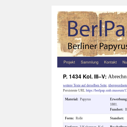
Projekt
Sammlung
Kontakt
Nu
Zum
Inhalt
P. 1434 Kol. III–V:
Abrechn
springen
weitere Texte auf derselben Seite
,
übergeordnete
Persistente URL
https://berlpap.smb.museum/1
Material:
Papyrus
Erwerbun
1881.
Fundort:
I
Form:
Rolle
Standort:
Umfang:
3 Kolumnen, Kol.
Beschriftu