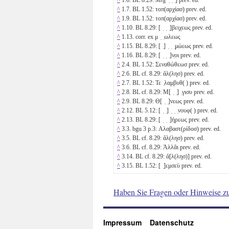
^
1.7. BL 1.52: τοπ(αρχίασ) prev. ed.
^
1.9. BL 1.52: τοπ(αρχίασ) prev. ed.
^
1.10. BL 8.29: [ ̣ ̣ ̣]βειχεως prev. ed.
^
1.13. corr. ex μ ̣ ̣ωλεως
^
1.15. BL 8.29: [ ̣] ̣ ̣ ̣μώεως prev. ed.
^
1.16. BL 8.29: [ ̣ ̣ ̣]ν̣οι prev. ed.
^
2.4. BL 1.52: Σεναθώθεωσ prev. ed.
^
2.6. BL cf. 8.29: ἄλ(λησ) prev. ed.
^
2.7. BL 1.52: Τε ̣λαμβυθ( ) prev. ed.
^
2.8. BL cf. 8.29: Μ[ ̣ ̣] ̣γισυ prev. ed.
^
2.9. BL 8.29: Θ[ ̣ ̣]νεως prev. ed.
^
2.12. BL 5.12: [ ̣ ̣] ̣ ̣ ̣νουφ( ) prev. ed.
^
2.13. BL 8.29: [ ̣ ̣ ̣]ήρεως prev. ed.
^
3.3. bgu 3 p.3: Αλαβαστ(ρίδοσ) prev. ed.
^
3.5. BL cf. 8.29: ἄλ(λησ) prev. ed.
^
3.6. BL cf. 8.29: Ἀλλᾶι prev. ed.
^
3.14. BL cf. 8.29: ἄ[λ(λησ)] prev. ed.
^
3.15. BL 1.52: [ ̣]εμσεὺ prev. ed.
Haben Sie Fragen oder Hinweise z
Impressum
Datenschutz