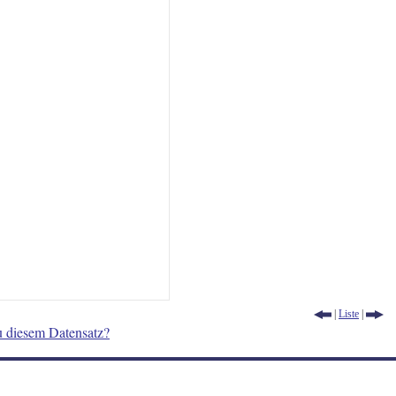
|
Liste
|
u diesem Datensatz?