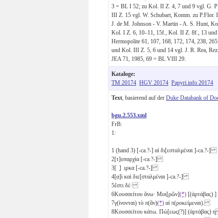
3 = BL I 52; zu Kol. II Z. 4, 7 und 9 vgl. G. 
III Z. 15 vgl. W. Schubart, Komm. zu P.Flor. I
J. de M. Johnson - V. Martin - A. S. Hunt, K
Kol. I Z. 6, 10–11, 15f., Kol. II Z. 8f., 13 u
Hermopolite 61, 107, 168, 172, 174, 238, 265
und Kol. III Z. 5, 6 und 14 vgl. J. R. Rea, R
JEA 71, 1985, 69 = BL VIII 29.
Kataloge:
TM 20174
HGV 20174
Papyri.info 20174
Text
, basierend auf der
Duke Databank of Do
bgu.2.553.xml
FrB:
1:
1
(hand 3) [-ca.?-] αἱ δι[εσταλμέναι ]-ca.?-]
2
[τ]οπαρχία [-ca.?-]
3
[ ̣] ̣ιρκα [-ca.?-]
4
[α]ἱ καὶ διε[σταλμέναι ]-ca.?-]
5
ἔστι δέ·
6
Κουσσείτου ἄνω· Μοι[ρῶν]
(*)
[(ἀρτάβας) ]
7
γ(ίνονται) τὸ π(ᾶν)
(*)
αἱ π(ροκείμεναι).
8
Κουσσείτου κάτω. Πώ[εως(?)] (ἀρτάβας)
η