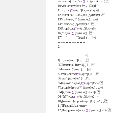
9
γ(ίνονται) τὸ π(ᾶν)
(*)
αἱ π(ροκείμεναι).
10
Λευκοπυργείτου ἄν[ω· [Σεμ]-
11
βείχεως
(*)
(ἀρτάβας)
ιε
γ´
η´
12
[Ἐ]ποικίου Διοδώρου (ἀρτάβας)
κ
13
Μι̣χώλεως
(*)
(ἀρτάβας)
ε
𐅵
14
Μονύρεως (ἀρτάβας)
ε
𐅵
15
Τ̣ε̣ν̣ε̣μώεως
(*)
(ἀρτάβας)
ιε
16
[Μο]νοὶ
(*)
(ἀρτάβας)
θ
17
[ ̣ ̣ ̣] ̣ ̣ ̣ ̣ ̣ [(ἀρτάβ ) ] ̣ ̣]
-- -- -- -- -- -- -- -- -- --
2:
-- -- -- -- -- -- -- -- -- --
1
[ ̣ ̣]γαυ [(ἀρτάβ ) ] ̣ ̣]
2
[Σ]αραπιήου [(ἀρτάβ ) ] ̣ ̣]
3
Μογκανεὶ (ἀρτάβ ) [ ̣ ̣]
4
Σενα̣θώλθεως
(*)
(ἀρτάβ ) [ ̣ ̣]
5
Θραγὴ (ἀρτάβας)
β
̣
ιβ´
6
Μογκανεὶ ἄλ(λας)
(*)
(ἀρτάβας)
ε
7
Τερτ̣εμβύθ(εως)
(*)
(ἀρτάβας)
ε
𐅵
8
Μ[έ]ννευ
(*)
(ἀρτάβας)
ιδ
𐅵
ιβ´
9
Θ[ύ(?)]νεως
(*)
(ἀρτάβας)
υζ
̣ ̣
10
γ(ίνονται) (πυροῦ) (ἀρτάβαι)
φνζ
[ ̣]
11
[Π]ερὶ πόλ(ιν) κάτω·
12
[Πο]α̣μ̣π̣ινούφ(εως)
(*)
(ἀρτάβας)
νθ
δ´