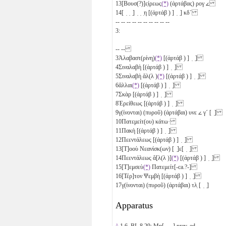
13
[Βουσ(?)]ε̣ίρεως
(*)
(ἀρτάβας)
ρογ
𐅵
14
[ ̣ ̣ ̣] ̣ ̣ ̣η [(ἀρτάβ ) ] ̣ ̣]
κδ´
-- -- -- -- -- -- -- -- -- --
3:
-- --
3
Ἀλαβαστ(ρίνη)
(*)
[(ἀρτάβ ) ] ̣ ̣]
4
Σιναλαβὴ [(ἀρτάβ ) ] ̣ ̣]
5
Σιναλαβὴ ἄλ(λ )
(*)
[(ἀρτάβ ) ] ̣ ̣]
6
ἄλλαι
(*)
[(ἀρτάβ ) ] ̣ ̣]
7
Σκὰρ [(ἀρτάβ ) ] ̣ ̣]
8
Ἐρείθεως [(ἀρτάβ ) ] ̣ ̣]
9
γ(ίνονται) (πυροῦ) (ἀρτάβαι)
υνε
𐅵
γ´
[ ̣]
10
Πατεμείτ(ου) κάτω·
11
Πακὴ [(ἀρτάβ ) ] ̣ ̣]
12
Πεεντάλεως [(ἀρτάβ ) ] ̣ ̣]
13
[Τ]οοὺ Νεανίσκ(ων) [ ̣]ε[ ̣ ̣]
14
Πεεντάλεως ἄ[λ(λ )]
(*)
[(ἀρτάβ ) ] ̣ ̣]
15
[Τ]εμσεὺ
(*)
Πατεμείτ[-ca.?-]
16
[Τέρ]τον Ψεμβὴ [(ἀρτάβ ) ] ̣ ̣]
17
γ(ίνονται) (πυροῦ) (ἀρτάβαι)
τλ̣
[ ̣ ̣]
Apparatus
^
1.6. BL 8.29: Μη[ ̣ ̣ ̣] prev. ed.