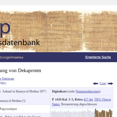
tzungshinweise
Erweiterte Suche
ung von Dekaproten
r Datensatz
7005/
|
Liste
|
g:
Ankauf in Ihnasya el-Medina 1877–
Digitalisate
(siehe
Nutzungshinweise
)
:
P. 1434 Kol. 3–5, Rekto
417 dpi
DFG-Viewer
hnasya el-Medina (?)
Status:
Restaurierung abgeschlossen
Papyrusdepot
ng:
Rekto, parallel zu den Fasern