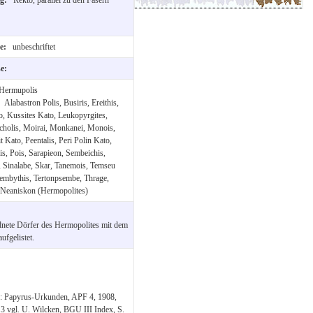
te:
unbeschriftet
se:
Hermupolis
:
Alabastron Polis, Busiris, Ereithis,
, Kussites Kato, Leukopyrgites,
holis, Moirai, Monkanei, Monois,
t Kato, Peentalis, Peri Polin Kato,
s, Pois, Sarapieon, Sembeichis,
, Sinalabe, Skar, Tanemois, Temseu
tembythis, Tertonpsembe, Thrage,
 Neaniskon (Hermopolites)
dnete Dörfer des Hermopolites mit dem
ufgelistet.
te: Papyrus-Urkunden, APF 4, 1908,
. 3 vgl. U. Wilcken, BGU III Index, S.