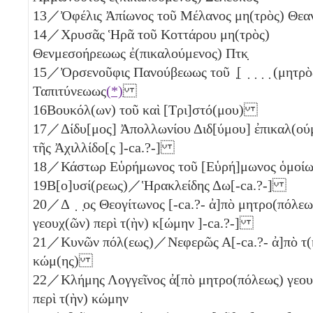
13
／Ὀφέλις Ἀπίωνος τοῦ Μέλανος μη(τρὸς) Θεα
14
／Χρυσᾶς Ἡρᾶ τοῦ Κοττάρου μη(τρὸς)
Θενμεσοήρεωως ἐ(πικαλούμενος) Πτκ̣
15
／Ὀρσενοῦφις Πανούβεωως τοῦ ̣[ ̣ ̣ ̣ ̣ (μητρὸ
Ταπιτύνεωως
(*)
16
Βουκόλ(ων) τοῦ καὶ [Τρι]στό(μου)
17
／Δίδυ[μος] Ἀπολλωνίου Διδ[ύμου] ἐπικαλ(ού
τῆς Ἀχιλλίδο[ς ]-ca.?-]
18
／Κάστωρ Εὑρήμωνος τοῦ [Εὑρή]μωνος ὁμοί
19
Β[ο]υσί(ρεως)／Ἡρακλείδης Δω[-ca.?-]
20
／Δ ̣ ̣ος Θεογίτωνος [-ca.?- ἀ]πὸ μητρο(πόλεω
γεουχ(ῶν) περὶ τ(ὴν) κ[ώμην ]-ca.?-]
21
／Κυνῶν πόλ(εως)／Νεφερῶς Α[-ca.?- ἀ]πὸ τ(
κώμ(ης)
22
／Κλήμης Λογγεῖνος ἀ[πὸ μητρο(πόλεως) γεου
περὶ τ(ὴν) κώμην