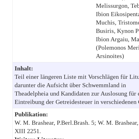
Melissurgon, Teb
Ibion Eikosipent
Muchis, Tristom
Busiris, Kynon P
Ibion Argaiu, M
(Polemonos Meri
Arsinoites)
Inhalt:
Teil einer längeren Liste mit Vorschlägen für Lit
darunter die Aufsicht über Schwemmland in
Theadelpheia und Kandidaten zur Auslosung für 
Eintreibung der Getreidesteuer in verschiedenen 
Publikation:
W. M. Brashear, P.Berl.Brash. 5; W. M. Brashea
XIII 2251.