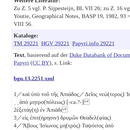
Weitere Literatur:
Zu Z. 5 vgl. P. Sijpesteijn, BL VII 26; zu Z. 16 vg
Youtie, Geographical Notes, BASP 19, 1982, 93 
VIII 56.
Kataloge:
TM 29221
HGV 29221
Papyri.info 29221
Text
, basierend auf der
Duke Databank of Docum
Papyri
(
CC BY
), s. Link:
bgu.13.2251.xml
1
／καὶ ὑπὸ τοῦ τῆς Ἀπιάδος／Δεῖος νεώ(τερος) Ἰσ
̣ ̣ ἀπὸ μητρο(πόλεως) [-ca.?-]
2
ἐξετάγ(η) ἐν Ἀπιάδι
3
／εἰς ἐπιτ(ήρησιν) δρυμῶν Θεαδελ(φίας)
4
／Ἄβους Ἰσίωνος μη(τρὸς) Ταψόιτος ἀπὸ