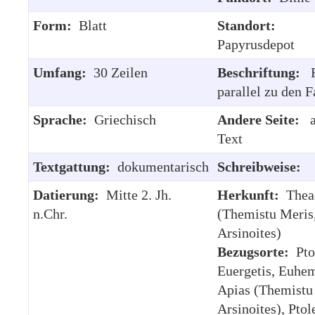
Form:
Blatt
Standort:
Papyrusdepot
Umfang:
30 Zeilen
Beschriftung:
R
parallel zu den F
Sprache:
Griechisch
Andere Seite:
a
Text
Textgattung:
dokumentarisch
Schreibweise:
Datierung:
Mitte 2. Jh.
Herkunft:
Thea
n.Chr.
(Themistu Meris
Arsinoites)
Bezugsorte:
Pto
Euergetis, Euhem
Apias (Themistu
Arsinoites), Pto