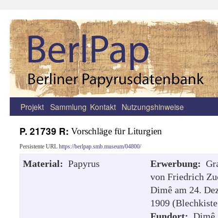
Projekt
Sammlung
Kontakt
Nutzungshinweise
Zum
Inhalt
P. 21739 R:
Vorschläge für Liturgien
springen
Persistente URL
https://berlpap.smb.museum/04800/
Material:
Papyrus
Erwerbung:
Gr
von Friedrich Zu
Dimê am 24. De
1909 (Blechkiste
Fundort:
Dimê