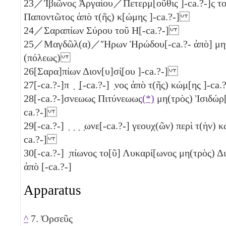
23
／Ἰβιῶνος Ἀργαίου／Πετερμ[οῦθις ]-ca.?-]ς τ
Παποντῶτος ἀπὸ τ(ῆς) κ[ώμης ]-ca.?-]
24
／Σαραπίων Σύρου τοῦ Η[-ca.?-]
25
／Μαγδῶλ(α)／Ἥρων Ἡρώδου[-ca.?- ἀπὸ] μη
(πόλεως)
26
[Σαρα]πίων Διον[υ]σί̣[ου ]-ca.?-]
27
[-ca.?-]π ̣ ̣[-ca.?-] ̣νος ἀπὸ τ(ῆς) κώμ[ης ]-c
28
[-ca.?-]σνεωως Πιτύνεωως
(*)
μη(τρὸς) Ἰσιδώρ[
ca.?-]
29
[-ca.?-] ̣ ̣ ̣ ̣ωνε[-ca.?-] γεουχ(ῶν) περὶ τ(ὴν) 
ca.?-]
30
[-ca.?-] ̣πίωνος το[ῦ] Λυκαρί[ωνος μη(τρὸς) Δ
ἀπὸ [-ca.?-]
Apparatus
^
7. Ὀρσεῦς