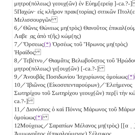
μητρο(πόλεως) γεουχ(ῶν) ἐν Εὐημ[ερείᾳ ]-ca.?
5
Παχών· εἰς κλῆρον πρακ(τορίας) σιτικῶν Πτολ(ε
Μελισσουργῶν
6
／Θῶνις Θώνεως μη(τρὸς) Θανοῦτος ἐπικαλ(ούμ
Λαβε ̣α̣ς̣ ἀπὸ τ(ῆς) κώμ(ης)
7
／Ὄρσεως
(*)
Ὀρσέως τοῦ Ἥρωνος μη(τρὸς)
Ἡραίδος
8
／Τεβέτνυ／Θιαμᾶτις Βελωβοῦσ̣τος τοῦ Ἡρώδο
μητρο(πόλεως) γε[ουχ(ῶν) [-ca.?-]
9
／Ἀνουβᾶς Ποσιδωνίου Ἰσχυρίωνος ὁμοίωως
(*)
10
／Ἰβιῶνος (Εἰκοσιπενταρούρων)／Ἐλεήμενος
Σωτηρίχου τοῦ Σωτηρίχου γεουχ(ῶν) περ[ὶ τὴν κώ
ca.?-]
11
／Διονύσιος ὁ καὶ Πόννις Μάρωνος τοῦ Μάρω
ὁμοίωως
(*)
12
Μούχεως／Σαραπίων Μέλανος μη(τρὸς) [[α ̣ ̣
Ἀμμωνοῦτος ἐ(πικαλούμενος) Σέλευκος