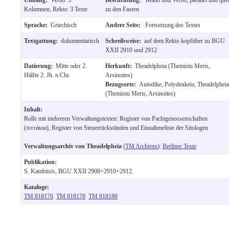
Kolumnen, Rekto: 3 Texte
zu den Fasern
Sprache:
Griechisch
Andere Seite:
Fortsetzung des Textes
Textgattung:
dokumentarisch
Schreibweise:
auf dem Rekto kopfüber zu BGU
XXII 2910 und 2912
Datierung:
Mitte oder 2.
Herkunft:
Theadelpheia (Themistu Meris,
Hälfte 2. Jh. n.Chr.
Arsinoites)
Bezugsorte:
Autodike, Polydeukeia, Theadelpheia
(Themistu Meris, Arsinoites)
Inhalt:
Rolle mit mehreren Verwaltungstexten: Register von Pachtgenossenschaften
(πιττάκια), Register von Steuerrückständen und Einnahmeliste der Sitologen
Verwaltungsarchiv von Theadelpheia
(
TM Archives
):
Berliner Texte
Publikation:
S. Kambitsis, BGU XXII 2908+2910+2912.
Kataloge:
TM 818176
TM 818178
TM 818180