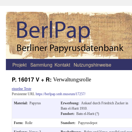
Projekt
Sammlung
Kontakt
Nutzungshinweise
Zum
Inhalt
P. 16017 V + R:
Verwaltungsrolle
springen
einzelne Texte
Persistente URL
https://berlpap.smb.museum/17257/
Material:
Papyrus
Erwerbung:
Ankauf durch Friedrich Zucker in
Batn el-Harit 1910.
Fundort:
Batn el-Harit (?)
Form:
Rolle
Standort:
Papyrusdepot
Umfang:
Verso: 3
Beschriftung:
Rekto und Verso, parallel und que