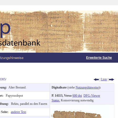
tzungshinweise
Erweiterte Suche
3305/
|
Liste
|
bung:
Alter Bestand.
Digitalisate
(siehe
Nutzungshinweise
)
:
ort:
Papyrusdepot
P. 14113, Verso
600 dpi
DFG-Viewer
Status:
Konservierung notwendig
iftung:
Rekto, parallel zu den Fasern
 Seite:
anderer Text