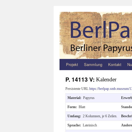
Projekt
Sammlung
Kontakt
Nu
Zum
Inhalt
P. 14113 V:
Kalender
springen
Persistente URL
https://berlpap.smb.museum/1
Material:
Papyrus
Erwer
Form:
Blatt
Stand
Umfang:
2 Kolumnen, je 6 Zeilen.
Beschr
Sprache:
Lateinisch
Andere