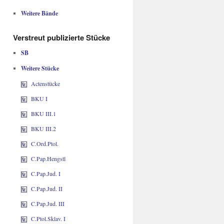
Weitere Bände
Verstreut publizierte Stücke
SB
Weitere Stücke
Actenstücke
BKU I
BKU III.1
BKU III.2
C.Ord.Ptol.
C.Pap.Hengstl
C.Pap.Jud. I
C.Pap.Jud. II
C.Pap.Jud. III
C.Ptol.Sklav. I