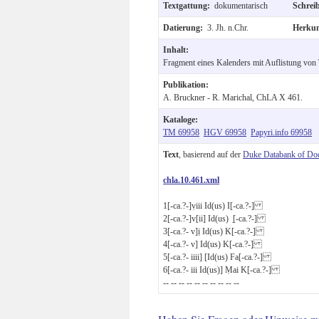
Textgattung:
dokumentarisch
Schrei
Datierung:
3. Jh. n.Chr.
Herku
Inhalt:
Fragment eines Kalenders mit Auflistung von 
Publikation:
A. Bruckner - R. Marichal, ChLA X 461.
Kataloge:
TM 69958
HGV 69958
Papyri.info 69958
Text
, basierend auf der
Duke Databank of Do
chla.10.461.xml
1
[-ca.?-]ṿiii Id(us) I[-ca.?-]
2
[-ca.?-]v[ii] Id(us) ̣[-ca.?-]
3
[-ca.?- v]ị Id(us) K[-ca.?-]
4
[-ca.?- v] Id(us) K[-ca.?-]
5
[-ca.?- iiii] [Id(us) Fa[-ca.?-]
6
[-ca.?- iii Id(us)] Ṃai K[-ca.?-]
-- -- -- -- -- -- -- -- -- --