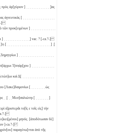
ς ἀρ[γύριον ] ̣ ̣ ̣ ̣ ̣ ̣ ̣ ̣ ̣ ̣ ̣ ̣ ̣ ̣]ας
 ἁγνευτικὰς [ ̣ ̣ ̣ ̣ ̣ ̣ ̣ ̣ ̣ ̣ ̣ ̣ ̣ ̣ ̣ ̣ ̣ ̣
.?-]
ῶν προκ[ειμένων ] ̣ ̣ ̣ ̣ ̣ ̣ ̣ ̣ ̣ ̣ ̣ ̣ ̣ ̣
 ̣ ̣ ̣ ̣ ̣ ̣ ̣ ̣ ̣ ̣ ̣ ̣ ̣] vac. ? [-ca.?-]
̣ ̣ ̣ ̣ ̣ ̣ ̣ ̣ ̣ ̣ ̣ ̣ ̣ ̣ ̣ ̣ ̣ ̣ ̣ ̣ ̣ ̣ ̣ ̣] ̣[
ρίωι ] ̣ ̣ ̣ ̣ ̣ ̣ ̣ ̣ ̣ ̣ ̣ ̣ ̣ ̣ ̣ ̣ ̣ ̣ ̣ ̣
ωι Ἱ]ππ̣άρ[χου ] ̣ ̣ ̣ ̣ ̣ ̣ ̣ ̣ ̣ ̣ ̣ ̣ ̣
καὶ Δ̣[ ̣ ̣ ̣ ̣ ̣ ̣ ̣ ̣ ̣ ̣ ̣ ̣ ̣ ̣ ̣ ̣ ̣ ̣
ου [Λακε]δαιμονίωι [ ̣ ̣ ̣ ̣ ̣ ̣ ̣ ̣ ὡς
̣ ̣[ ̣ ̣ Μεσ]σαλιώτηι [ ̣ ̣ ̣ ̣ ̣ ̣ ̣ ̣]
ειρὶ ἀ]ριστερᾶι το[ῖς
ε
τοῖς εἰς] τὴν
ca.?-]
ῦ πρ[ο]κει[μένου] μηνός. [ἀποδότωσαν δὲ]
ειον ]-ca.?-]
 τοῦ χρόν[ου] παραγένω[νται ἀπὸ τῆς