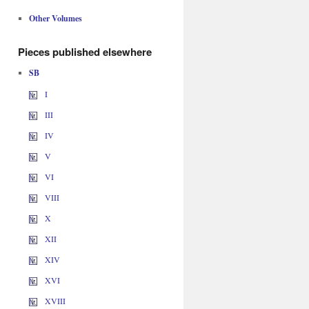
Other Volumes
Pieces published elsewhere
SB
I
III
IV
V
VI
VIII
X
XII
XIV
XVI
XVIII