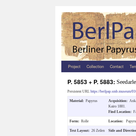
Project
Collection
Contact
Ter
Zum
Inhalt
P. 5853 + P. 5883:
Seedarle
springen
Persistent URL
https://berlpap.smb.museum/01
Material:
Papyrus
Acquisition:
Anka
Kairo 1881.
Find Location:
F
Form:
Rolle
Location:
Papyru
Text Layout:
26 Zeilen
Side and Directi