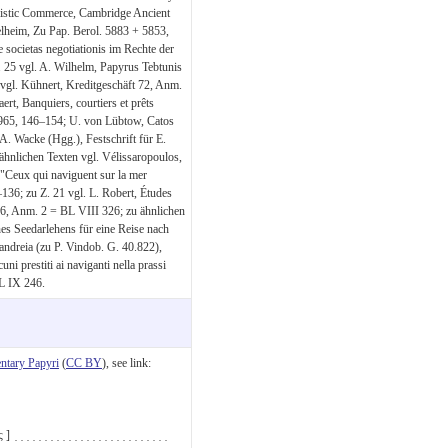
enistic Commerce, Cambridge Ancient
lheim, Zu Pap. Berol. 5883 + 5853,
societas negotiationis im Rechte der
 25 vgl. A. Wilhelm, Papyrus Tebtunis
 vgl. Kühnert, Kreditgeschäft 72, Anm.
rt, Banquiers, courtiers et prêts
1965, 146–154; U. von Lübtow, Catos
A. Wacke (Hgg.), Festschrift für E.
hnlichen Texten vgl. Vélissaropoulos,
"Ceux qui naviguent sur la mer
136; zu Z. 21 vgl. L. Robert, Études
206, Anm. 2 = BL VIII 326; zu ähnlichen
s Seedarlehens für eine Reise nach
andreia (zu P. Vindob. G. 40.822),
i prestiti ai naviganti nella prassi
BL IX 246.
tary Papyri
(
CC BY
), see link:
 ̣ ̣ ̣ ̣ ̣ ̣ ̣ ̣ ̣ ̣ ̣ ̣ ̣ ̣ ̣ ̣ ̣ ̣ ̣ ̣ ̣ ̣ ̣