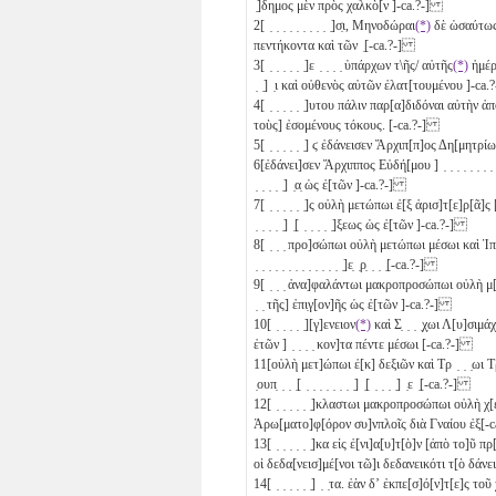
̣]δημος μὲν πρὸς χαλκὸ[ν ]-ca.?-]
2
[ ̣ ̣ ̣ ̣ ̣ ̣ ̣ ̣ ̣ ̣]σ̣ι, Μηνοδώραι
(*)
δὲ ὡσαύτως πρὸ
πεντήκοντα
καὶ τῶν ̣[-ca.?-]
3
[ ̣ ̣ ̣ ̣ ̣ ̣]ε ̣ ̣ ̣ ̣ ὑπάρχων τ\ῆς/ αὐτῆς
(*)
ἡμέρας
̣ ̣] ̣ι καὶ οὐθενὸς αὐτῶν ἐλατ[τουμένου ]-ca
4
[ ̣ ̣ ̣ ̣ ̣ ̣]υτου πάλιν παρ[α]διδόναι αὐτὴν ἀπὸ τ
τοὺς] ἐσομένους τόκους. [-ca.?-]
5
[ ̣ ̣ ̣ ̣ ̣ ̣]
ϛ
ἐδάνεισεν Ἄρχιπ[π]ος Δη[μητρίωι ] ̣ ̣
6
[ἐδάνει]σεν Ἄρχιππος Εὐδή[μου ] ̣ ̣ ̣ ̣ ̣ ̣ ̣ ̣ ̣]τ̣ι [ ̣ 
̣ ̣ ̣ ̣ ̣] ̣α̣ ὡς ἐ[τῶν ]-ca.?-]
7
[ ̣ ̣ ̣ ̣ ̣ ̣]ς οὐλὴ μετώπωι ἐ[ξ ἀρισ]τ[ε]ρ[ᾶ]ς [Δημητ
̣ ̣ ̣ ̣ ̣] ̣[ ̣ ̣ ̣ ̣ ̣]ξεως ὡς ἐ[τῶν ]-ca.?-]
8
[ ̣ ̣ ̣ προ]σώπωι οὐλὴ μετώπωι μέσωι καὶ Ἱππ[άρχ
̣ ̣ ̣ ̣ ̣ ̣ ̣ ̣ ̣ ̣ ̣ ̣ ̣ ̣]ε̣ ̣ρ̣ ̣ ̣ ̣[-ca.?-]
9
[ ̣ ̣ ̣ ἀνα]φαλάντωι μακροπροσώπωι οὐλὴ μ[ετώπ]ωι 
̣ ̣ τῆς] ἐπι̣γ[ον]ῆς ὡς ἐ[τῶν ]-ca.?-]
10
[ ̣ ̣ ̣ ̣ ̣][γ]ενειον
(*)
καὶ Σ̣ ̣ ̣ ̣χ̣ωι Λ[υ]σιμάχ
ἐτῶν ] ̣ ̣ ̣ ̣ κον]τα πέντε μέσωι [-ca.?-]
11
[οὐλὴ μετ]ώπωι ἐ[κ] δεξιῶν καὶ Τρ ̣ ̣ ̣ωι Τρε̣ 
̣ουπ̣ ̣ ̣ ̣[ ̣ ̣ ̣ ̣ ̣ ̣ ̣ ̣] ̣[ ̣ ̣ ̣ ̣] ̣ε ̣[-ca.?-]
12
[ ̣ ̣ ̣ ̣ ̣ ̣]κλαστωι μακροπροσώπωι οὐλὴ χ[
Ἀρω[ματο]φ[όρον συ]νπλοῖς διὰ Γναίου ἐξ[-
13
[ ̣ ̣ ̣ ̣ ̣ ̣]κα εἰς ἐ[νι]α[υ]τ[ὸ]ν [ἀπὸ το]
οἱ δεδα[νεισ]μέ[νοι τῶ]ι δεδανεικότι τ[ὸ δάν
14
[ ̣ ̣ ̣ ̣ ̣ ̣] ̣ ̣τα. ἐὰν δʼ ἐκπε[σ]ό[ν]τ[ε]ς