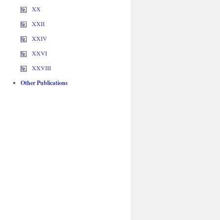
XX
XXII
XXIV
XXVI
XXVIII
Other Publications