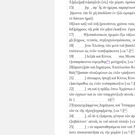
Ἀ]ρ[ω]μα[το]φόρ[ο]υ [εἰς] τὴν χώραν, ὁμοίως
15
[ ̣ ̣ ̣ ̣ ̣ ̣]ηε̣ ̣, ἀφʼ ἧς ἂν ἡμέρας παραγένων
̣]ήκοντα. ἐὰν δὲ μὴ ἀποδῶσιν ἐν τ[ῶι ὡρισμ
τὸ δάνειον ἡμιό]-
16
[λιον καὶ] τοῦ ὑπ[ε]ρπεσόντος χρόνου τοὺ
διδ]ράχμους τῆι μνᾶι τὸν μῆνα ἕκασ[τον. ἔγγυ
17
[ ̣ ̣ ̣ ̣ ̣ Θ]εσσαλονικεὺς ἡγεμὼν ἔξω τάξεων ὡ
μ[ε]λίχρως, τετανὸς, στρ[ογγυλοπρόσωπος, οὐ
18
[ ̣ ̣ ̣ ̣ ̣ ̣]του Ἐλεάτης τῶν μετὰ τοῦ βασιλέως
ἐπιλέκτων ὡς ἐτῶν τεσσ[αράκοντα
]-ca.?-]
19
[ ̣ ̣ ̣ ̣ ̣ ̣] δεξιᾶι καὶ Κίντος ̣ ̣ ̣ ̣νιος Μεσ
τ]εσσαράκοντα
εὐμεγεθηι
(*)
μελίχρο[υς ]-ca
20
[ἀριστε]ρὰν καὶ Δημήτριος Ἀπολλωνίου Κα
θάλ(?)]ασσαν πλοιζομένων ὡς ἐτῶν τρία[κον
21
[ ̣ ̣ ̣ ̣ ̣ ̣] σύνοφρυς ἡσυχῆ καὶ Κίντος Κιντο[ ̣ ̣ ̣
τ]ακτόμισθος ὡς ἐτῶν τεσσαράκον[τα
]-ca.?
22
[ ̣ ̣ ̣ ̣ ̣ ̣] ̣ση καὶ ἡ πρᾶξις ἔστω Ἀρχίππω
τῶν ἐγγύων/ καὶ ἐκ τῶν ὑπαρχόντ[ω]ν αὐτοῖς
δὲ ] ̣ ̣ ̣ ̣ ̣ ̣ ̣ ̣ ̣ ̣ ̣ ̣ ̣ ̣ ̣ ̣ ̣ ̣ ὁ]
23
[προγεγρ]αμμένος Δημήτριος καὶ Ἵππαρχος ἀπ̣[ ̣ ̣ 
τῶν ἐκ τῆς π[ρογ]εγραμ[μένης ]-ca.?-]
24
[ ̣ ̣ ̣ ̣ ̣ ̣], οὗ ἂν ἡ ἐξαίρεσις γένηται τῶν ἀρ
ἐ]πιβάλλοντʼ αὐτοῖς ἐκ τοῦ αὐτοῦ πλόο[υ ]-
25
[ ̣ ̣ ̣ ̣ ̣ ̣] ̣ι τὰ παρασταθησόμενα ὑπὸ τοῦ Ἀρ[χίπ
ὥστε ἀποκαταστῆσαι εἰς τὴν χώρ[αν ]-ca.?-