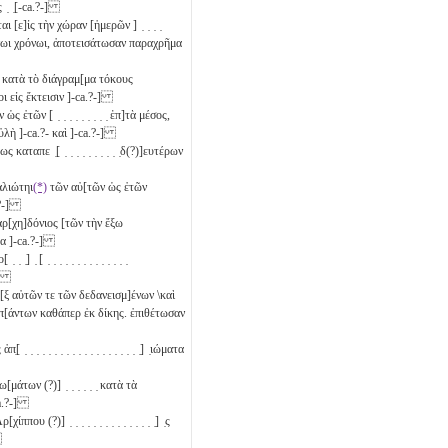
 ̣ ̣[-ca.?-]
ται [ε]ἰς τὴν χώραν [ἡμερῶν ] ̣ ̣ ̣ ̣
ένωι χρόνωι, ἀποτεισάτωσαν παραχρῆμα
ς κατὰ τὸ διάγραμ[μα τόκους
οι εἰς ἔκτεισιν ]-ca.?-]
ς ἐτῶν [ ̣ ̣ ̣ ̣ ̣ ̣ ̣ ̣ ̣ ἑπ]τὰ
μέσος,
λὴ ]-ca.?- καὶ ]-ca.?-]
 καταπε ̣[ ̣ ̣ ̣ ̣ ̣ ̣ ̣ ̣ ̣ ̣δ(?)]ευτέρων
σαλιώτηι
(*)
τῶν αὐ[τῶν ὡς ἐτῶν
.?-]
ρ[χη]δόνιος [τῶν τὴν ἔξω
τα
]-ca.?-]
] ̣ [ ̣ ̣ ̣ ̣ ̣ ̣ ̣ ̣ ̣ ̣ ̣ ̣ ̣ ̣
-]
ι ἐ[ξ αὐτῶν τε τῶν δεδανεισμ]ένων \καὶ
 π[άντων καθάπερ ἐκ δίκης. ἐπιθέτωσαν
̣ ̣ ̣ ̣ ̣ ̣ ̣ ̣ ̣ ̣ ̣ ̣ ̣ ̣ ̣ ̣ ̣ ̣] ̣ιώματα
ω[μάτων (?)] ̣ ̣ ̣ ̣ ̣ ̣ κατὰ τὰ
ca.?-]
που (?)] ̣ ̣ ̣ ̣ ̣ ̣ ̣ ̣ ̣ ̣ ̣ ̣ ̣ ̣ ̣] ̣ς
]