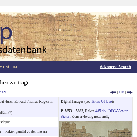
ms of Use
Advanced Search
hensverträge
632/
|
List
|
uf durch Edward Thomas Rogers in
Digital Images
(see
Terms Of Use
)
:
P. 5853 + 5883, Rekto
485 dpi
DFG-Viewer
aijûm (?)
Status:
Konservierung notwendig
sdepot
on:
Rekto, parallel zu den Fasern