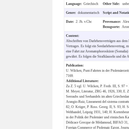
Language:
Griechisch
Other Side:
unbes
Genre:
dokumentarisch
Script and Notat
Date:
2. Jh. v.Chr.
Provenance:
Alex
Bezugsorte:
Arom
Content:
Abschriften von Darlehensverträgen aus dem
Vertrages. Es folgt ein Seedarlehensvertrag, 
eine Fahrt zur Aromatophorosküste (Somalia) f
gewährt. Es folgen die Strafklauseln und die
Publication:
U. Wilcken, Punt-Fahrten in der Ptolemäerzei
7169.
Additional Literature:
Zu Z. 5 vgl. U. Wilcken, P. Freib. III, S. 97 =
M. Meyer, Literatur, ZRG 46, 1926, 330; E. Zi
Seeraubs und Seehandels im alten Griechenla
Arangio-Ruiz, Lineamenti del sistema contrattua
82; O. Krüger, P. Ross. Georg. II, S. 93; H.
Welthandel, Leipzig 1931, 140; H. Kortenbeut
in der Politik der Ptolemäer und römischen Kai
Dédicace Grecque de Médamoud, BIFAO 31, 1
Foreign Commerce of Ptolemaic Egypt, Journ