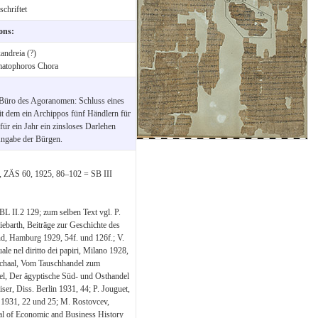
chriftet
ions:
andreia (?)
atophoros Chora
 Büro des Agoranomen: Schluss eines
mit dem ein Archippos fünf Händlern für
ür ein Jahr ein zinsloses Darlehen
 Angabe der Bürgen.
t, ZÄS 60, 1925, 86–102 = SB III
 BL II.2 129; zum selben Text vgl. P.
ebarth, Beiträge zur Geschichte des
nd, Hamburg 1929, 54f. und 126f.; V.
le nel diritto dei papiri, Milano 1928,
 Schaal, Vom Tauschhandel zum
el, Der ägyptische Süd- und Osthandel
ser, Diss. Berlin 1931, 44; P. Jouguet,
931, 22 und 25; M. Rostovcev,
al of Economic and Business History