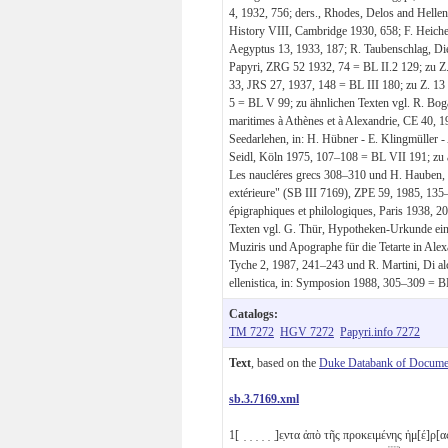
4, 1932, 756; ders., Rhodes, Delos and Hell
History VIII, Cambridge 1930, 658; F. Heiche
Aegyptus 13, 1933, 187; R. Taubenschlag, Die 
Papyri, ZRG 52 1932, 74 = BL II.2 129; zu Z.
33, JRS 27, 1937, 148 = BL III 180; zu Z. 13
5 = BL V 99; zu ähnlichen Texten vgl. R. Bogae
maritimes à Athènes et à Alexandrie, CE 40, 
Seedarlehen, in: H. Hübner - E. Klingmüller - 
Seidl, Köln 1975, 107–108 = BL VII 191; zu ä
Les naucléres grecs 308–310 und H. Hauben, 
extérieure" (SB III 7169), ZPE 59, 1985, 135–
épigraphiques et philologiques, Paris 1938, 
Texten vgl. G. Thür, Hypotheken-Urkunde eine
Muziris und Apographe für die Tetarte in Alex
Tyche 2, 1987, 241–243 und R. Martini, Di alcun
ellenistica, in: Symposion 1988, 305–309 = 
Catalogs:
TM 7272
HGV 7272
Papyri.info 7272
Text
, based on the
Duke Databank of Documen
sb.3.7169.xml
1
[ ̣ ̣ ̣ ̣ ̣ ̣]ε̣ντα ἀπὸ τῆς προκειμένης ἡμ[έ]ρ[ας ] ̣ ̣ ̣