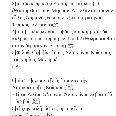
3
[μερ]ίδος πρὸς τῷ Καισαρείῳ οὕτως· {τ}
ἐθεασάμεθα Γάιον Μηούιον Ἀπελλᾶν οὐετρανὸν
εἴ[λης Ἀπριανῆς δερόμενον] τοῦ στρατηγοῦ
Ἱέρακος κελεύοντος
4
[ὑπὸ] φυλάκων
δύο
ῥάβδοις καὶ κόμμασι· διὸ
καλῇ πίστει μαρτυροῦμεν (hand 2) θεωρήσασθ[αι
αὐτὸν δερόμενον ἐν κώμῃ]
5
[Φιλαδελ]φ[ε]ίᾳ· ἔτει
ιϛ
Ἀντωνείνου Καίσαρος
τοῦ κυρίου, Μεχεὶρ
ιζ
.
r,B:
6
[οἱ σφρ]αγίσαντε[ς ὀμ]όσαντες τὴν
Αὐτοκράτορ[ος Καίσαρος]
7
Τίτου Αἰλίου Ἁδριανοῦ Ἀντωνείνου Σεβαστο[ῦ
Εὐσεβοῦς]
8
[τ]ύχην καλῇ πίστει μαρτυρεῖν τὰ
ὑπογεγ[ραμμένα]