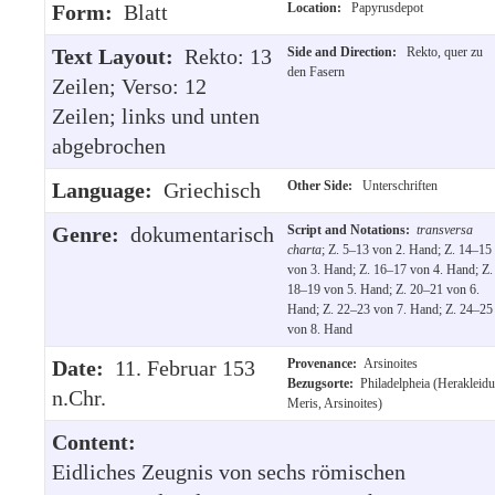
Form:
Blatt
Location:
Papyrusdepot
Text Layout:
Rekto: 13
Side and Direction:
Rekto, quer zu
den Fasern
Zeilen; Verso: 12
Zeilen; links und unten
abgebrochen
Language:
Griechisch
Other Side:
Unterschriften
Genre:
dokumentarisch
Script and Notations:
transversa
charta
; Z. 5–13 von 2. Hand; Z. 14–15
von 3. Hand; Z. 16–17 von 4. Hand; Z.
18–19 von 5. Hand; Z. 20–21 von 6.
Hand; Z. 22–23 von 7. Hand; Z. 24–25
von 8. Hand
Date:
11. Februar 153
Provenance:
Arsinoites
Bezugsorte:
Philadelpheia (Herakleidu
n.Chr.
Meris, Arsinoites)
Content:
Eidliches Zeugnis von sechs römischen