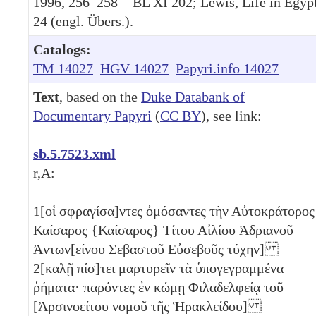
1996, 256–258 = BL XI 202; Lewis, Life in Egyp
24 (engl. Übers.).
Catalogs:
TM 14027
HGV 14027
Papyri.info 14027
Text
, based on the
Duke Databank of
Documentary Papyri
(
CC BY
), see link:
sb.5.7523.xml
r,A:
1
[οἱ σφραγίσα]ντες ὀμόσαντες τὴν Αὐτοκράτορος
Καίσαρος {Καίσαρος} Τίτου Αἰλίου Ἁδριανοῦ
Ἀντων[είνου Σεβαστοῦ Εὐσεβοῦς τύχην]
2
[καλῇ πίσ]τει μαρτυρεῖν τὰ ὑπογεγραμμένα
ῥήματα· παρόντες ἐν κώμῃ Φιλαδελφείᾳ τοῦ
[Ἀρσινοείτου νομοῦ τῆς Ἡρακλείδου]