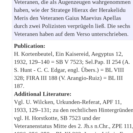
Veteranen, die als Augenzeugen wahrgenommen
haben, wie der Stratege Hierax der Herakelidu
Meris den Veteranen Gaius Maevius Apellas
durch zwei Polizisten verprügeln ließ. Die sechs
Veteranen haben auf dem Verso unterschrieben.
Publication:
H. Kortenbeutel, Ein Kaisereid, Aegyptus 12,
1932, 129–140 = SB V 7523; Sel.Pap. II 254 (A.
S. Hunt - C. C. Edgar, engl. Übers.) = BL VIII
328; FIRA III 188 (V. Arangio-Ruiz) = BL III
187.
Additional Literature:
Vgl. U. Wilcken, Urkunden-Referat, APF 11,
1933, 129–131; zu den rechtlichen Hintergründe
vgl. H. Horstkotte, SB 7523 und der
Veteranenstatus Mitte des 2. Jh.s n.Chr., ZPE 111