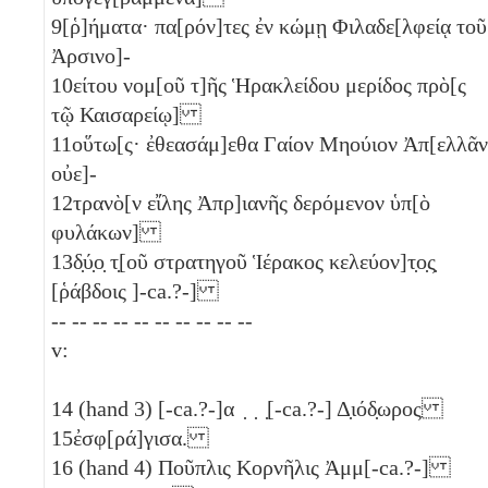
9
[ῥ]ήματα· πα[ρόν]τες ἐν κώμῃ Φιλαδε[λφείᾳ τοῦ
Ἀρσινο]-
10
είτου νομ[οῦ τ]ῆς Ἡρακλείδου μερίδος πρὸ[ς
τῷ Καισαρείῳ]
11
οὕτω[ς· ἐθεασάμ]εθα Γαίον Μηούιον Ἀπ[ελλᾶν
οὐε]-
12
τρανὸ[ν εἴλης Ἀπρ]ιανῆς δερόμενον ὑπ[ὸ
φυλάκων]
13
δ̣ύ̣ο̣
τ̣[οῦ στρατηγοῦ Ἱέρακος κελεύον]τ̣ο̣ς̣
[ῥάβδοις ]-ca.?-]
-- -- -- -- -- -- -- -- -- --
v:
14
(hand 3) [-ca.?-]α ̣ ̣ ̣[-ca.?-] Δ̣ιόδ̣ωρος
15
ἐσφ[ρά]γισα.
16
(hand 4) Ποῦπλις Κορνῆλις Ἀμμ[-ca.?-]