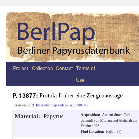
Project
Collection
Contact
Terms of
Zum
Use
Inhalt
springen
P. 13877:
Protokoll über eine Zeugenaussage
Persistent URL
https://berlpap.smb.museum/00198/
Material:
Papyrus
Acquisition:
Ankauf durch Carl
Schmidt von Mohammed Abdallah im
Faijûm 1926.
Find Location:
Faijûm (?)