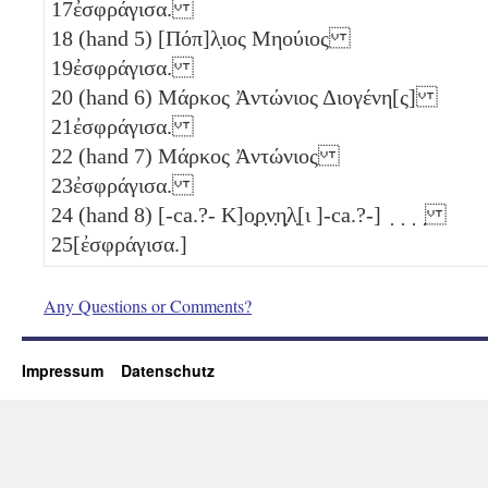
17
ἐσφράγισα.
18
(hand 5) [Πόπ]λ̣ιος Μηούιος
19
ἐσφράγισα.
20
(hand 6) Μάρκος Ἀντώνιος Διογένη[ς]
21
ἐσφράγισα.
22
(hand 7) Μάρκος Ἀντώνιος
23
ἐσφράγισα.
24
(hand 8) [-ca.?- Κ]ο̣ρ̣ν̣η̣λ̣[ι ]-ca.?-] ̣ ̣ ̣ ̣
25
[ἐσφράγισα.]
Any Questions or Comments?
Impressum
Datenschutz