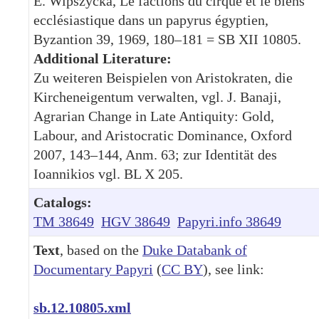
E. Wipszycka, Le factions du cirque et le biens
ecclésiastique dans un papyrus égyptien,
Byzantion 39, 1969, 180–181 = SB XII 10805.
Additional Literature:
Zu weiteren Beispielen von Aristokraten, die
Kircheneigentum verwalten, vgl. J. Banaji,
Agrarian Change in Late Antiquity: Gold,
Labour, and Aristocratic Dominance, Oxford
2007, 143–144, Anm. 63; zur Identität des
Ioannikios vgl. BL X 205.
Catalogs:
TM 38649
HGV 38649
Papyri.info 38649
Text
, based on the
Duke Databank of
Documentary Papyri
(
CC BY
), see link:
sb.12.10805.xml