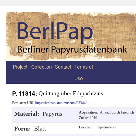
Project
Collection
Contact
Terms of
Zum
Use
Inhalt
springen
P. 11814:
Quittung über Erbpachtzins
Persistent URL
https://berlpap.smb.museum/03344/
Material:
Papyrus
Acquisition:
Ankauf durch Friedrich
Zucker 1910.
Form:
Blatt
Location:
Papyrusdepot