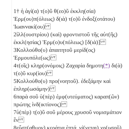
1
† ἡ ἁγί(α) τ(ο)ῦ θ(εο)ῦ ἐκκλη(σία)
Ἑρμ(ου)π(όλεως) δ(ιὰ) τ(ο)ῦ ἐνδοξ(οτάτου)
Ἰωαννακί(ου)
2
ἰλλ(ουστρίου) (καὶ) φροντιστοῦ τῆς αὐτ(ῆς)
ἐκκλ(ησίας) Ἑρμ(ο)υ(πόλεως) [δ(ιὰ)]
3
Κολλούθο(υ) ἀπαιτητοῦ μερίδ(ος)
Ἑρμουπόλε(ως)
4
τ(οῖς) κληρ(ονόμοις) Ζαχαρία δημοτη
(*)
δι(ὰ)
τ(ο)ῦ κυρ(ίου)
5
Κολλούθο(υ) προ(νοητοῦ). ἐδεξάμην καὶ
ἐπληρ(ωσάμην)
6
παρὰ σοῦ ὑ(πὲρ) ἐμφ(υτεύματος) καραπ(ῶν)
πρώτης ἰνδ(ικτίονος)
7
ὑ(πὲρ) τ̣(ο)ῦ σοῦ μέρους χρυσοῦ νομισμάτιον
ἓν
8
εὔ̣σ̣τ(αθμον) κεράτια ἑπτά, γί(νεται) χρ(υσοῦ)