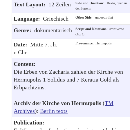
Text Layout:
12 Zeilen
Side and Direction:
Rekto, quer zu
den Fasern
Language:
Griechisch
Other Side:
unbeschriftet
Genre:
dokumentarisch
Script and Notations:
transversa
charta
Date:
Mitte 7. Jh.
Provenance:
Hermupolis
n.Chr.
Content:
Die Erben von Zacharia zahlen der Kirche von
Hermupolis 1 Solidus und 7 Keratia Gold als
Erbpachtzins.
Archiv der Kirche von Hermupolis
(
TM
Archives
):
Berlin texts
Publication: