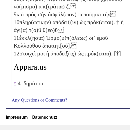
νό(μισμα)
α
κ(εράτια)
ζ
,
9
καὶ πρὸς σὴν ἀσφάλ(ειαν) πεποίημαι τὴν
10
πληρ(ωτικὴν) ἀπόδειξ(ιν) ὡς πρόκ(ειται). † ἡ
ἁγί(α) τ(ο)ῦ θ(εο)ῦ
11
ἐκκλ(ησία) Ἑρμο(υ)π(όλεως) διʼ ἐμοῦ
Κολλούθου ἀπαιτητ[οῦ],
12
στοιχεῖ μοι ἡ ἀ̣π̣ό̣δ̣ειξ(ις) ὡς πρόκ(ειται). [†]
Apparatus
^
4. δημότου
Any Questions or Comments?
Impressum
Datenschutz