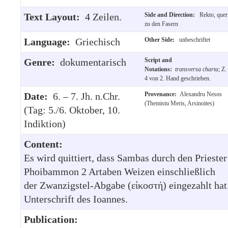
Text Layout:
4 Zeilen.
Side and Direction:
Rekto, quer
zu den Fasern
Language:
Griechisch
Other Side:
unbeschriftet
Genre:
dokumentarisch
Script and
Notations:
transversa charta
; Z.
4 von 2. Hand geschrieben.
Date:
6. – 7. Jh. n.Chr.
Provenance:
Alexandru Nesos
(Themistu Meris, Arsinoites)
(Tag: 5./6. Oktober, 10.
Indiktion)
Content:
Es wird quittiert, dass Sambas durch den Priester
Phoibammon 2 Artaben Weizen einschließlich
der Zwanzigstel-Abgabe (εἰκοστή) eingezahlt hat
Unterschrift des Ioannes.
Publication: