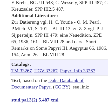
F. Krebs, BGU II 548; C. Wessely, SPP III 487; C
Kreuzsaler, SPP III2.5 487.
Additional Literature:
Zur Datierung vgl. H. C. Youtie - O. M. Pearl,
P.Mich. VI, S. 101 = BL III 13; zu Z. 3 vgl. P. J.
Sijpesteijn, SPP III 479: eine Neuedition, ZPE
65, 1986, 161 = BL VIII 28 und ders., Short
Remarks on Some Papyri III, Aegyptus 66, 1986,
154, Anm. 26 = BL VIII 28.
Catalogs:
TM 33267
HGV 33267
Papyri.info 33267
Text
, based on the
Duke Databank of
Documentary Papyri
(
CC BY
), see link:
stud.pal.3(2).5.487.xml