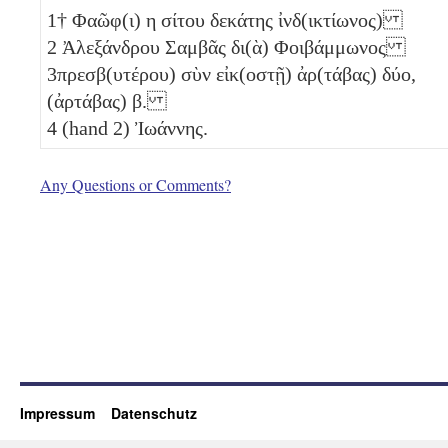
1
† Φαῶφ(ι)
η
σίτου
δεκάτης
ἰνδ(ικτίωνος)
2
Ἀλεξάνδρου Σαμβᾶς δι(ὰ) Φοιβάμμωνος
3
πρεσβ(υτέρου) σὺν εἰκ(οστῇ) ἀρ(τάβας)
δύο
,
(ἀρτάβας)
β
.
4
(hand 2) Ἰωάννης.
Any Questions or Comments?
Impressum
Datenschutz