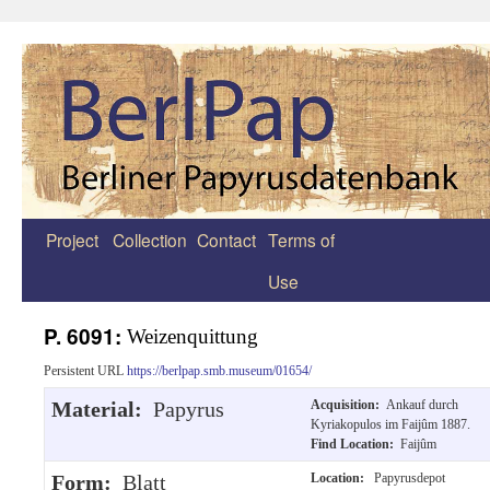
Project
Collection
Contact
Terms of
Zum
Use
Inhalt
springen
P. 6091:
Weizenquittung
Persistent URL
https://berlpap.smb.museum/01654/
Material:
Papyrus
Acquisition:
Ankauf durch
Kyriakopulos im Faijûm 1887.
Find Location:
Faijûm
Form:
Blatt
Location:
Papyrusdepot