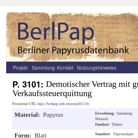
Projekt
Sammlung
Kontakt
Nutzungshinweise
Zum
Inhalt
P. 3101:
Demotischer Vertrag mit g
springen
Verkaufssteuerquittung
Persistente URL
https://berlpap.smb.museum/01116/
Material:
Papyrus
Erwerbung:
Sammlung
Minutoli.
Fundort:
Theben
Form:
Blatt
Standort:
Papyrusdepot