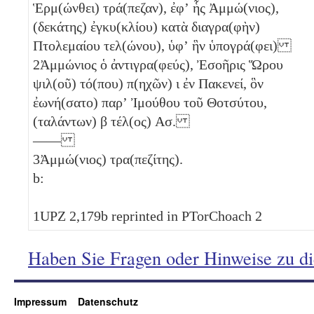
Ἑρμ(ώνθει) τρά(πεζαν), ἐφʼ ἧς Ἀμμώ(νιος),
(δεκάτης) ἐγκυ(κλίου) κατὰ διαγρα(φὴν)
Πτολεμαίου τελ(ώνου), ὑφʼ ἣν ὑπογρά(φει)
2
Ἀμμώνιος ὁ ἀντιγρα(φεύς), Ἐσοῆρις Ὥρου
ψιλ(οῦ) τό(που) π(ηχῶν)
ι
ἐν Πακενεί, ὃν
ἐωνή(σατο) παρʼ Ἰμούθου τοῦ Θοτσύτου,
(ταλάντων)
β
τέλ(ος)
Ασ
.
——
3
Ἀμμώ(νιος) τρα(πεζίτης).
b:
1
UPZ 2,179b reprinted in PTorChoach 2
Haben Sie Fragen oder Hinweise zu d
Impressum
Datenschutz