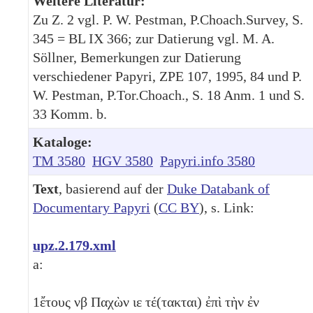
Weitere Literatur:
Zu Z. 2 vgl. P. W. Pestman, P.Choach.Survey, S.
345 = BL IX 366; zur Datierung vgl. M. A.
Söllner, Bemerkungen zur Datierung
verschiedener Papyri, ZPE 107, 1995, 84 und P.
W. Pestman, P.Tor.Choach., S. 18 Anm. 1 und S.
33 Komm. b.
Kataloge:
TM 3580
HGV 3580
Papyri.info 3580
Text
, basierend auf der
Duke Databank of
Documentary Papyri
(
CC BY
), s. Link:
upz.2.179.xml
a:
1
ἔτους
νβ
Παχὼν
ιε
τέ(τακται) ἐπὶ τὴν ἐν