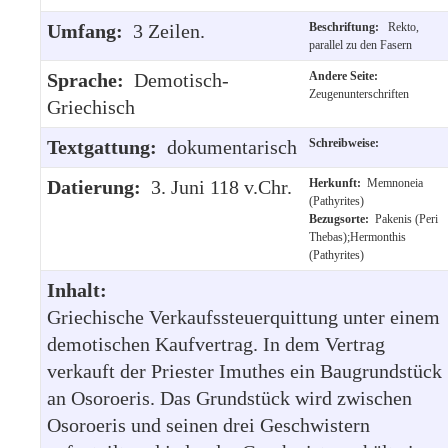
Umfang:
3 Zeilen.
Beschriftung:
Rekto,
parallel zu den Fasern
Sprache:
Demotisch-
Andere Seite:
Zeugenunterschriften
Griechisch
Textgattung:
dokumentarisch
Schreibweise:
Datierung:
3. Juni 118 v.Chr.
Herkunft:
Memnoneia
(Pathyrites)
Bezugsorte:
Pakenis (Peri
Thebas);Hermonthis
(Pathyrites)
Inhalt:
Griechische Verkaufssteuerquittung unter einem
demotischen Kaufvertrag. In dem Vertrag
verkauft der Priester Imuthes ein Baugrundstück
an Osoroeris. Das Grundstück wird zwischen
Osoroeris und seinen drei Geschwistern