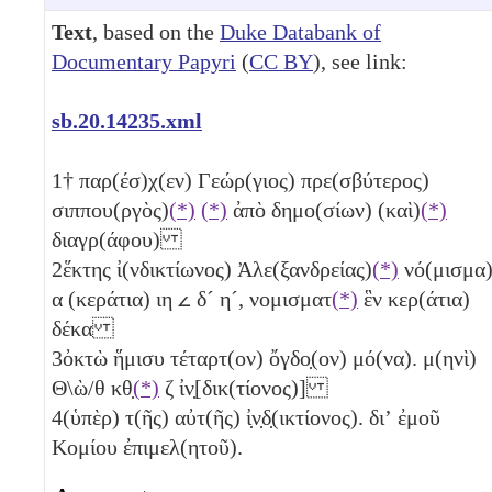
Text
, based on the
Duke Databank of
Documentary Papyri
(
CC BY
), see link:
sb.20.14235.xml
1
† παρ(έσ)χ(εν) Γεώρ(γιος) πρε(σβύτερος)
σιππου(ργὸς)
(*)
(*)
ἀπὸ δημο(σίων) (καὶ)
(*)
διαγρ(άφου)
2
ἕκτης ἰ(νδικτίωνος) Ἀλε(ξανδρείας)
(*)
νό(μισμα
α
(κεράτια)
ιη
𐅵
δ´
η´
, νομισματ
(*)
ἓν κερ(άτια)
δέκα
3
ὀκτὼ ἥμισυ τέταρτ(ον) ὄγδο̣(ον) μό(να). μ(ηνὶ)
Θ\ὼ/θ
κθ̣
(*)
ζ
ἰν̣[δικ(τίονος)]
4
(ὑπὲρ) τ(ῆς) αὐτ(ῆς) ἰ̣ν̣δ̣(ικτίονος). διʼ ἐμοῦ
Κομίου ἐπιμελ(ητοῦ).