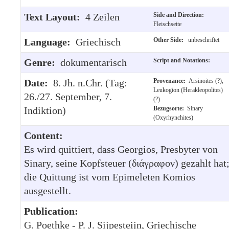
Text Layout:
4 Zeilen
Side and Direction:
Fleischseite
Language:
Griechisch
Other Side:
unbeschriftet
Genre:
dokumentarisch
Script and Notations:
Date:
8. Jh. n.Chr. (Tag:
Provenance:
Arsinoites (?),
Leukogion (Herakleopolites)
26./27. September, 7.
(?)
Indiktion)
Bezugsorte:
Sinary
(Oxyrhynchites)
Content:
Es wird quittiert, dass Georgios, Presbyter von
Sinary, seine Kopfsteuer (διάγραφον) gezahlt hat
die Quittung ist vom Epimeleten Komios
ausgestellt.
Publication:
G. Poethke - P. J. Sijpesteijn, Griechische