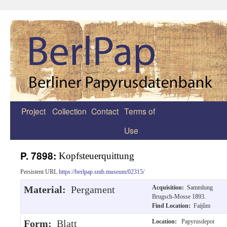
Project
Collection
Contact
Terms of
Zum
Use
Inhalt
springen
P. 7898:
Kopfsteuerquittung
Persistent URL
https://berlpap.smb.museum/02315/
Material:
Pergament
Acquisition:
Sammlung
Brugsch-Mosse 1893.
Find Location:
Faijûm
Form:
Blatt
Location:
Papyrusdepot