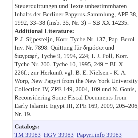
Steuerquittungen und Texte unbestimmbaren
Inhalts der Berliner Papyrus-Sammlung, APF 38,
1992, 33–38 (insb. 35, Nr. 3) = SB XX 14235.
Additional Literature:
P. J. Sijpesteijn, Korr. Tyche Nr. 137, Pap. Berol.
Inv. Nr. 7898: Quittung für δημόσια und
διαγραφή, Tyche 9, 1994, 224; I. J. Poll, Korr.
Tyche Nr. 200. Tyche 10, 1995, 249 = BL X
226f.; zur Herkunft vgl. B. E. Nielsen - K. A.
Worp, New Papyri from the New York University
Collection IV, ZPE 149, 2004, 109 und N. Gonis,
Reconsidering Some Fiscal Documents from
Early Islamic Egypt III, ZPE 169, 2009, 205–206
Nr. 19.
Catalogs:
TM 39983
HGV 39983
Papyri.info 39983