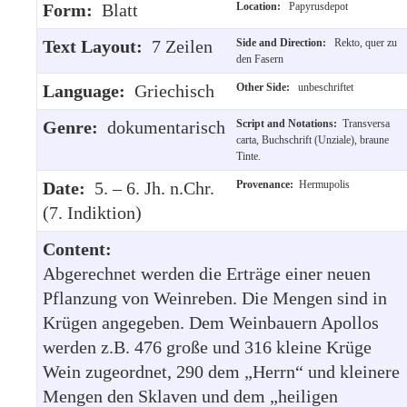
Form:
Blatt
Location:
Papyrusdepot
Text Layout:
7 Zeilen
Side and Direction:
Rekto, quer zu
den Fasern
Language:
Griechisch
Other Side:
unbeschriftet
Genre:
dokumentarisch
Script and Notations:
Transversa
carta, Buchschrift (Unziale), braune
Tinte.
Date:
5. – 6. Jh. n.Chr.
Provenance:
Hermupolis
(7. Indiktion)
Content:
Abgerechnet werden die Erträge einer neuen
Pflanzung von Weinreben. Die Mengen sind in
Krügen angegeben. Dem Weinbauern Apollos
werden z.B. 476 große und 316 kleine Krüge
Wein zugeordnet, 290 dem „Herrn“ und kleinere
Mengen den Sklaven und dem „heiligen