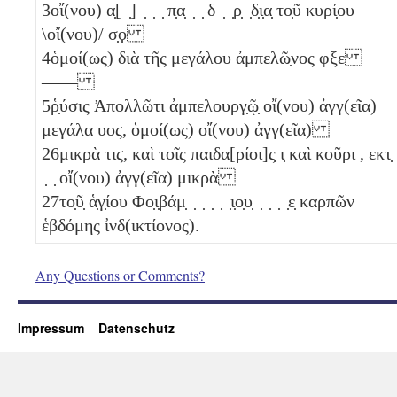
3
οἴ(νου) α̣[ ̣] ̣ ̣ ̣ π̣α̣ ̣ ̣ δ ̣ ̣ρ̣ ̣δ̣ι̣α̣ το̣ῦ κυρί̣ου
\οἴ(νου)/
σ̣ϙ
4
ὁμοί(ως) διὰ τῆς μεγάλου ἀμπελῶ̣νος
φξε
——
5
ῥ̣ύσις Ἀπολλῶτι ἀμπελουργ̣ῷ̣ οἴ(νου) ἀγγ(εῖα)
μεγάλα
υοϛ
, ὁμοί(ως) οἴ(νου) ἀγγ(εῖα)
26
μικρὰ
τιϛ
, καὶ τοῖς παιδα[ρίοι]ς̣
ι̣
καὶ κοῦρι , εκτ̣
̣ ̣ οἴ(νου) ἀγγ(εῖα) μικρὰ
27
το̣ῦ̣ ἁ̣γ̣ίου Φο̣ι̣βάμ̣ ̣ ̣ ̣ ̣ ̣ι̣ο̣υ̣ ̣ ̣ ̣ ̣ε̣ καρπῶν
ἑβδόμης ἰνδ(ικτίονος).
Any Questions or Comments?
Impressum
Datenschutz