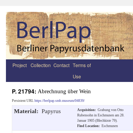
Project
Collection
Contact
Terms of
Zum
Use
Inhalt
springen
P. 21794:
Abrechnung über Wein
Persistent URL
https://berlpap.smb.museum/04839/
Material:
Papyrus
Acquisition:
Grabung von Otto
Rubensohn in Eschmunen am 28.
Januar 1905 (Blechkiste 79).
Find Location:
Eschmunen