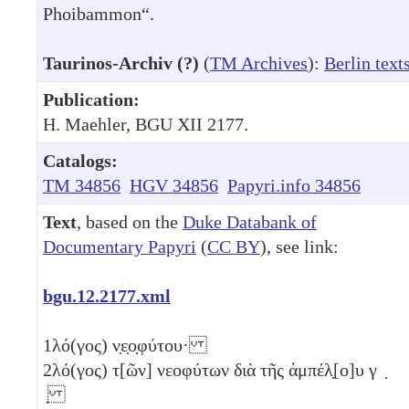
Phoibammon“.
Taurinos-Archiv (?)
(
TM Archives
):
Berlin text
Publication:
H. Maehler, BGU XII 2177.
Catalogs:
TM 34856
HGV 34856
Papyri.info 34856
Text
, based on the
Duke Databank of
Documentary Papyri
(
CC BY
), see link:
bgu.12.2177.xml
1
λό(γος) ν̣ε̣ο̣φύτου·
2
λό(γος) τ[ῶν] νεοφύτων διὰ τῆς ἀμπέλ̣[ο]υ γ ̣
̣