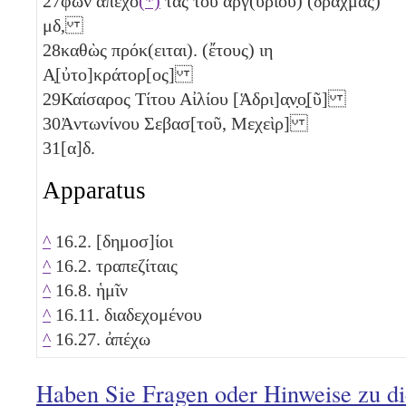
27
φων ἀπεχο
(*)
τὰς τοῦ ἀργ(υρίου) (δραχμὰς)
μδ
,
28
καθὼς πρόκ(ειται). (ἔτους)
ιη
Α̣[ὐτο]κράτορ[ος]
29
Καίσαρος Τίτου Αἰλίου [Ἁδρι]α̣ν̣ο̣[ῦ]
30
Ἀντωνίνου Σεβασ[τοῦ, Μεχεὶρ]
31
[
α
]
δ
.
Apparatus
^
16.2. [δημοσ]ίοι
^
16.2. τραπεζίταις
^
16.8. ἡμῖν
^
16.11. διαδεχομένου
^
16.27. ἀπέχω
Haben Sie Fragen oder Hinweise zu d