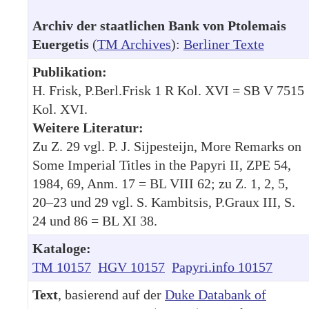
Archiv der staatlichen Bank von Ptolemais
Euergetis
(
TM Archives
):
Berliner Texte
Publikation:
H. Frisk, P.Berl.Frisk 1 R Kol. XVI = SB V 7515
Kol. XVI.
Weitere Literatur:
Zu Z. 29 vgl. P. J. Sijpesteijn, More Remarks on
Some Imperial Titles in the Papyri II, ZPE 54,
1984, 69, Anm. 17 = BL VIII 62; zu Z. 1, 2, 5,
20–23 und 29 vgl. S. Kambitsis, P.Graux III, S.
24 und 86 = BL XI 38.
Kataloge:
TM 10157
HGV 10157
Papyri.info 10157
Text
, basierend auf der
Duke Databank of