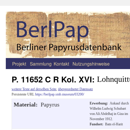
Projekt
Sammlung
Kontakt
Nutzungshinweise
Zum
Inhalt
P. 11652 C R Kol. XVI:
Lohnquit
springen
weitere Texte auf derselben Seite
,
übergeordneter Datensatz
Persistente URL
https://berlpap.smb.museum/03200/
Material:
Papyrus
Erwerbung:
Ankauf durch
Wilhelm Ludwig Schubart
von Ali Abdelhaj in Giza im
November 1912.
Fundort:
Batn el-Harit