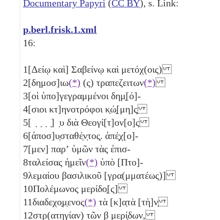
Documentary Papyri
(
CC BY
), s. Link:
p.berl.frisk.1.xml
16:
1
[Δείῳ καὶ] Σαβείνῳ καὶ μετόχ(οις)
2
[δημοσ]ιω
(*)
(ς) τραπεζειτων
(*)
3
[οἱ ὑπο]γεγραμμένοι δημ̣[ό]-
4
[σιοι κτ]ηνοτρόφοι κ̣ώ̣[μη]ς̣
5
[ ̣ ̣ ̣ ̣] ̣υ διὰ Θεογί[τ]ον[ο]ς
6
[ἀποσ]υ̣σταθέ̣ν̣τος̣. ἀπέ̣χ[ο]-
7
[μεν] παρʼ ὑμῶν τὰς ἐπισ-
8
ταλείσας ἡμεῖν
(*)
ὑπὸ [Πτο]-
9
λεμαίου βασιλικοῦ [γρα(μματέως)]
10
Πολέμωνος μερίδο̣[ς]
11
διαδεχο̣μ̣ενος
(*)
τὰ [κ]α̣τὰ [τὴ]ν̣
12
στρ(ατηγίαν) τῶν
β
μερί̣δων,