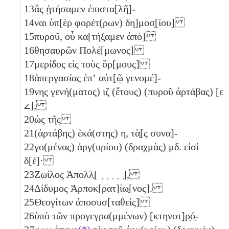
13
ἃς ᾐτήσαμεν ἐπιστα[λῆ]-
14
ναι ὑπ[ὲρ φορέτ(ρων) δη]μοσ̣[ίου]
15
πυροῦ, οὗ κα[τήξαμεν ἀπὸ]
16
θησαυρῶν Πολέ[μωνος]
17
μερίδος εἰς τοὺς ὅρ[μους]
18
ἀπεργασίας ἐπʼ αὐτ[ῷ γενομέ]-
19
νης γενή(ματος)
ιζ
(ἔτους) (πυροῦ ἀρτάβας) [
ε
𐅵
],
20
ὡς τῆς
21
(ἀρτάβης) ἑκά(στης)
η
, τὰ̣[ς συνα]-
22
γο(μένας) ἀργ(υρίου) (δραχμὰς)
μδ
. εἰσὶ
δ[έ]·
23
Ζωίλος Ἀπολλ̣[ ̣ ̣ ̣ ̣ ̣],
24
Δίδυμος Ἁρποκ[ρατ]ίω̣[νος].
25
Θεογίτων ἀποσυσ[ταθεὶς]
26
ὑπὸ τῶν προγεγρα(μμένων) [κτηνοτ]ρ̣ό̣-