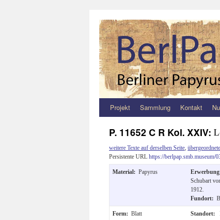
Projekt
Sammlung
Kontakt
Nu
Zum
Inhalt
P. 11652 C R Kol. XXIV:
L
springen
weitere Texte auf derselben Seite
,
übergeordnete
Persistente URL
https://berlpap.smb.museum/0
Material:
Papyrus
Erwerbun
Schubart vo
1912.
Fundort:
B
Form:
Blatt
Standort: