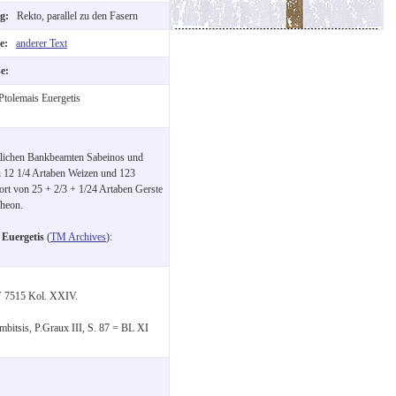
ng:
Rekto, parallel zu den Fasern
te:
anderer Text
se:
Ptolemais Euergetis
aatlichen Bankbeamten Sabeinos und
n 12 1/4 Artaben Weizen und 123
rt von 25 + 2/3 + 1/24 Artaben Gerste
Theon.
 Euergetis
(
TM Archives
):
V 7515 Kol. XXIV.
mbitsis, P.Graux III, S. 87 = BL XI