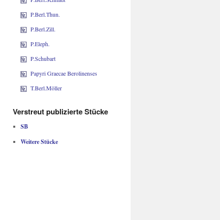
P.Berl.Thun.
P.Berl.Zill.
P.Eleph.
P.Schubart
Papyri Graecae Berolinenses
T.Berl.Möller
Verstreut publizierte Stücke
SB
Weitere Stücke