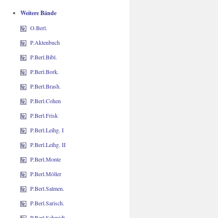
Weitere Bände
O.Berl.
P.Aktenbuch
P.Berl.Bibl.
P.Berl.Bork.
P.Berl.Brash.
P.Berl.Cohen
P.Berl.Frisk
P.Berl.Leihg. I
P.Berl.Leihg. II
P.Berl.Monte
P.Berl.Möller
P.Berl.Salmen.
P.Berl.Sarisch.
P.Berl.Schmidt