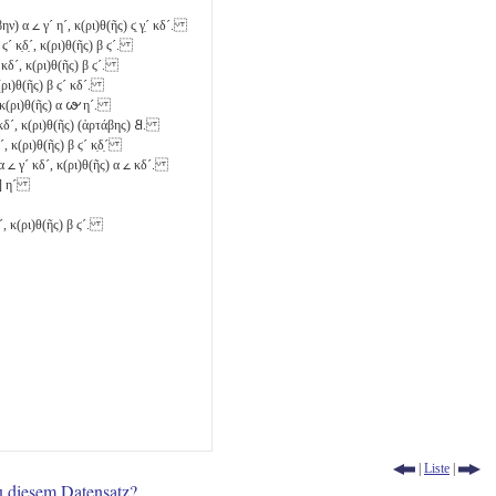
άβην)
α
𐅵
γ´
η´
, κ(ρι)θ(ῆς)
ϛ̣
γ̣´
κδ´
.
ϛ´
κ̣δ̣´
, κ(ρι)θ(ῆς)
β
ϛ´
.
κδ´
, κ(ρι)θ(ῆς)
β
ϛ´
.
(ρι)θ(ῆς)
β
ϛ´
κδ´
.
 κ(ρι)θ(ῆς)
α
𐅷
η´
.
κδ´
, κ(ρι)θ(ῆς) (ἀρτάβης)
𐅸
.
´
, κ(ρι)θ(ῆς)
β
ϛ´
κ̣δ̣´
α
𐅵
γ´
κδ´
, κ(ρι)θ(ῆς)
α
𐅵
κδ´
.
]
η´
´
, κ(ρι)θ(ῆς)
β
ϛ´
.
|
Liste
|
u diesem Datensatz?