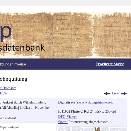
tzungshinweise
Erweiterte Suche
ohnquittung
r Datensatz
3209/
|
Liste
|
g:
Ankauf durch Wilhelm Ludwig
Digitalisate
(siehe
Nutzungshinweise
)
:
n Ali Abdelhaj in Giza im November
P. 11652 Platte C Kol 24, Rekto
250 dpi
DFG-Viewer
atn el-Harit
Status:
Restaurierung abgeschlossen
Papyrusdepot