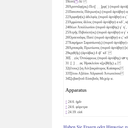
19
ἐστὶ
(*)
δέ·
20
Ἁροννῶφ(ρις) Πετ̣[ ̣ ̣ ̣]ρ̣φ( ) (πυροῦ ἀρτ
21
Πανεσνεὺς Πάτρων(ος) (πυροῦ ἀρτάβην)
α̣
22
Ἁρφαῆσ(ις) ἀδελφὸ̣ς (πυροῦ ἀρτάβην)
α
ϛ´
23
Ἀμμώνιος ἄλλος (πυροῦ ἀρτάβην)
α
κδ´
, κ
24
Θέων Ἀπολλωνίου (πυροῦ ἀρτάβης)
γ´
η´
,
25
Ἁτρῆς Πιβούειτ(ος) (πυροῦ ἀρτάβην)
α
γ´
26
Ὀρσενοῦφις Πατὲ (πυροῦ ἀρτάβην)
α
ϛ´
κδ
27
Χαιρήμων Σαραπίωνο(ς) (πυροῦ ἀρτάβην)
28
Ἁρποκρᾶς Πρωτίωνος (πυροῦ ἀρτάβην) [
α
29
κρ̣ι̣θ(ῆς) (ἀρτάβας)
δ
ιβ´
κδ´
.
30
Σ ̣ ̣ε̣ὺς Ὀννώφρεως (πυροῦ ἀρτάβης)
𐅷
η
31
̣[ ̣] ̣ ̣ ̣ας Ἡρακλείου κ[ρι]θ(ῆς)
𐅵
.
32
(ἔτους) [
ιη
Αὐτ]οκράτορος Καίσαρος
33
Τ̣[ίτου Α]ἰλίου Ἁδριανοῦ Ἀντωνείνου
34
Σ̣[εβασ]τοῦ Εὐσεβοῦς Μεχεὶρ
ιε
.
Apparatus
^
24.6. ἡμῖν
^
24.6. φόρετρα
^
24.19. εἰσὶ
Haben Sie Fragen oder Hinweise z