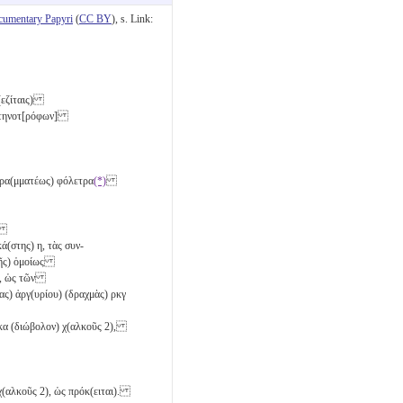
cumentary Papyri
(
CC BY
), s. Link:
π(εζίταις)
 κτηνοτ[ρόφων]
 γρα(μματέως) φόλετρα
(*)
ς)
ἑκά(στης)
η
, τὰς συν-
(ῆς) ὁμοίως
, ὡς τῶν
νας) ἀργ(υρίου) (δραχμὰς)
ρκγ
κα
(διώβολον)
χ(αλκοῦς 2)
,
(αλκοῦς 2)
, ὡς πρόκ(ειται).