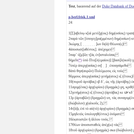
Text
, basierend auf der
Duke Databank of Do
p.berl.frisk.1.xml
24:
1
[Σ]αβείνῳ κ[αὶ μετό]χ̣(οις) δημ(οσίοις) τρα
2
παρὰ τῶν̣ [ὑπογεγ]ρα(μμένων) δημ(οσίων)
3
κώμης̣ [ ̣ ̣ ̣ ̣ ̣ ̣ ̣ ̣]ων δι(ὰ) Θέωνο(ς)
4
ἀποσυ̣σ̣τ̣[αθέντος]. ἀπέχομ̣ε̣ν̣
5
παρʼ ὑ̣[μ]ῶ̣ν̣ τ̣[ὰς ἐπ]ισταλείσας
6
ἡμεῖν
(*)
ὑπὸ Πτο̣[λ(εμαίου)] [βασι]λ(ικοῦ)
7
ὑπὲρ ἀπε̣ρ̣γ̣(ασίας) ον̣[ ̣ ̣] ̣ ἐποιησάμεθα
8
ἀπὸ θησ(αυρῶν) Πολέμ̣ω̣νος εἰς τοὺς
9
ὅρμους ἀπεργ(ασίας) γενήμ(ατος)
ιζ
(ἔτου
10
(πυροῦ ἀρτάβας)
ιβ
δ´
, ὡς τῆς (ἀρτάβης) 
11
αγο̣μ̣(ένας) ἀ̣ρ̣γ̣(υρίου) (δραχμὰς)
ϙη
, κριθ
12
γενήμ(ατος)
ιζ
(ἔτους) (ἀρτάβας)
κε
𐅷
κδ´
13
ρ
(ἀρταβῶν) (δραχμῶν)
υπ̣
, τὰς συναγομ(έ
(διώβολον)
χ(αλκοῦς 2)
,
14
τ[ὰ]ς ἐπὶ τὸ αὐ(τὸ) ἀργ(υρίου) (δραχμὰς)
σ
15
μ̣ηδεν̣ὸς ὑπολογηθ(έντος) ὀνόματι
16
ἑκ̣ατο̣στ̣ῶν ἢ ἄλλου τινός.
17
Θέων ἀποσυσταθεὶς ἀπέχ(ω) τὰς
18
τοῦ ἀργ(υρίου) (δραχμὰς)
σκα
(διώβολον)
χ