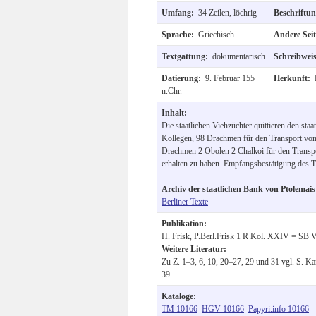
Umfang:
34 Zeilen, löchrig
Beschriftu
Sprache:
Griechisch
Andere Sei
Textgattung:
dokumentarisch
Schreibwei
Datierung:
9. Februar 155
Herkunft:
n.Chr.
Inhalt:
Die staatlichen Viehzüchter quittieren den st
Kollegen, 98 Drachmen für den Transport vo
Drachmen 2 Obolen 2 Chalkoi für den Transpo
erhalten zu haben. Empfangsbestätigung des 
Archiv der staatlichen Bank von Ptolemais
Berliner Texte
Publikation:
H. Frisk, P.Berl.Frisk 1 R Kol. XXIV = SB 
Weitere Literatur:
Zu Z. 1–3, 6, 10, 20–27, 29 und 31 vgl. S. Ka
39.
Kataloge:
TM 10166
HGV 10166
Papyri.info 10166