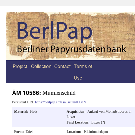
Project
Collection
Contact
Terms of
Zum
Use
Inhalt
springen
ÄM 10566:
Mumienschild
Persistent URL
https://berlpap.smb.museum/00087/
Material:
Holz
Acquisition:
Ankauf von Moharb Todrus in
Luxor.
Find Location:
Luxor (?)
Form:
Tafel
Location:
Kleinfundedepot