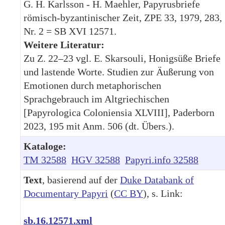
G. H. Karlsson - H. Maehler, Papyrusbriefe
römisch-byzantinischer Zeit, ZPE 33, 1979, 283,
Nr. 2 = SB XVI 12571.
Weitere Literatur:
Zu Z. 22–23 vgl. E. Skarsouli, Honigsüße Briefe
und lastende Worte. Studien zur Äußerung von
Emotionen durch metaphorischen
Sprachgebrauch im Altgriechischen
[Papyrologica Coloniensia XLVIII], Paderborn
2023, 195 mit Anm. 506 (dt. Übers.).
Kataloge:
TM 32588
HGV 32588
Papyri.info 32588
Text
, basierend auf der
Duke Databank of
Documentary Papyri
(
CC BY
), s. Link:
sb.16.12571.xml