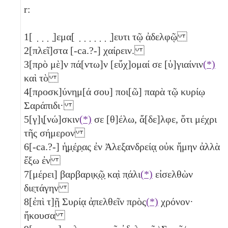
r:
1
[ ̣ ̣ ̣ ̣]εμα[ ̣ ̣ ̣ ̣ ̣ ̣ ̣]ευτι τῷ ἀδελφῷ
2
[πλεῖ]στα [-ca.?-] χαίρειν.
3
[πρὸ μὲ]ν πά[ντω]ν [εὔχ]ομαί σε [ὑ]γιαίνιν
(*)
καὶ τὸ
4
[προσκ]ύνημ[ά σου] ποι[ῶ] παρὰ τῷ κυρίῳ
Σαράπιδι·
5
[γ]ι̣[νώ]σκιν
(*)
σε [θ]έλω, ἄ[δε]λφε, ὅτι μέχρι
τῆς σήμερον
6
[-ca.?-] ἡ̣μ̣έ̣ρ̣ας ἐν Ἀλεξανδρείᾳ̣ οὐκ ἤμην ἀλλὰ
ἔξω ἐν
7
[μέρει] βαρβαρι̣κ̣ῷ̣ κα̣ὶ π̣άλι
(*)
εἰσελθὼν
διε̣τάγην
8
[ἐπὶ τ]ῇ Συρίᾳ ἀ̣πελθεῖν πρὸς
(*)
χρόνον·
ἤκουσα