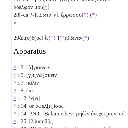
ἀδελφόν μου
28
[-ca.?-]ι Σωτᾶ[ν]. ἔρρωσσο
(*)
(*)
.
v:
29
ἀπ(ό)δ(ος) ἰς
(*)
Ἰ
(*)
βιῶναν
(*)
Apparatus
^
r.3. [ὑ]γιαίνειν
^
r.5. [γ]ι[νώ]σκειν
^
r.7. πάλιν
^
r.8. ἐπὶ
^
r.12. ἵν[α]
^
r.14. or ἀφελ̣[π]ί̣σας
^
r.14. PN C. Balamoshev: μηδὲν ἀνέχει prev. ed.
^
r.25. [λ]υπηθῇς