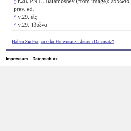
^
r.28. PN C. Balamoshev (from image): ἔρρωσο
prev. ed.
^
v.29. εἰς
^
v.29. Ἰβιῶνα
Haben Sie Fragen oder Hinweise zu diesem Datensatz?
Impressum
Datenschutz