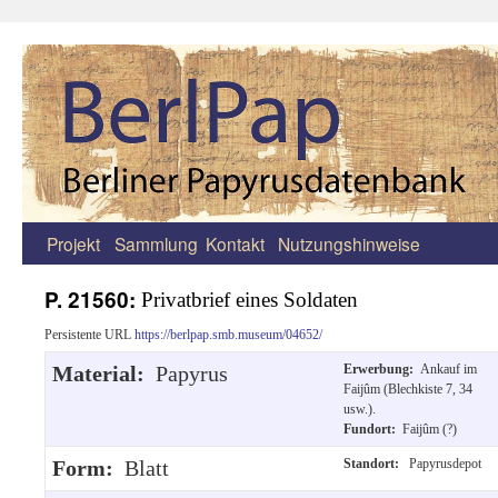
Projekt
Sammlung
Kontakt
Nutzungshinweise
Zum
Inhalt
P. 21560:
Privatbrief eines Soldaten
springen
Persistente URL
https://berlpap.smb.museum/04652/
Material:
Papyrus
Erwerbung:
Ankauf im
Faijûm (Blechkiste 7, 34
usw.).
Fundort:
Faijûm (?)
Form:
Blatt
Standort:
Papyrusdepot