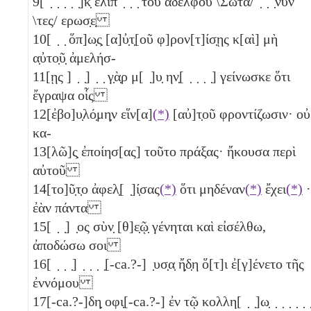
9
[ ̣ ̣ ̣ ̣ ̣]κ̣ ελιπ ̣ ̣ ̣ τοῦ ἀδελφοῦ \Σωτᾶ/ ̣ ̣ ̣νυν
\τες/ ερωσ̣ε̣
10
[ ̣ ̣ ὅπ]ω̣ς̣ [α]ὐ̣τ̣[οῦ φ]ρον[τ]ίσ̣ῃς κ[αὶ] μὴ
α̣ὐτο̣ῦ̣ ἀμελήσ-
11
[ῃς ] ̣ ̣] ̣ ̣ γ̣ὰ̣ρ μ[ ̣]υ̣ ην̣[ ̣ ̣ ̣ ̣] γείνωσκε ὅτι
ἔγραψα οἷς
12
[ἐβο]υ̣λό̣μη̣ν εἵν[α]
(*)
[αὐ]τ̣οῦ φροντίζωσιν· οὐ
κα-
13
[λῶ]ς̣ ἐποίησ[ας] τοῦτο πράξας· ἤκουσα περὶ
αὐτοῦ
14
[το]ῦ̣τ̣ο ἀφελ̣[ ̣]ί̣σας
(*)
ὅτι μηδέναν
(*)
ἔχει
(*)
·
ἐὰν πάντα
15
[ ̣ ̣] ̣ος σὺν̣ [θ]ε̣ῷ̣ γένηται καὶ εἰσέλθω,
ἀποδώσω σοι
16
[ ̣ ̣ ̣] ̣ ̣ ̣ ̣[-ca.?-] ̣υσ̣α̣ ἤ̣δ̣η ὅ[τ]ι ἐ[γ]ένετο τῆς
ἐννόμου
17
[-ca.?-]δη̣ οφι̣[-ca.?-] ἐν τῷ κολλη[ ̣ ̣]ω̣ ̣ ̣ ̣ ̣ ̣ ̣