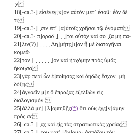
̣ν
18
[-ca.?-] εἰσένεγ[κ]ον αὐτὸν μετʼ ἐσοῦ· ἐὰν δέ
τι
19
[-ca.?-] ̣σιν ἐπʼ [α]ὐτοῖς χρῆσαι τῷ ὀνόματι
20
[-ca.?- π]α̣ραδ ̣[ ̣ ̣]ται αὐτὸ̣ν καὶ σο ̣ζα μὴ πα-
21
[λιν(?)] ̣ ̣ ̣ ̣ Δη]μήτρ̣[ι]ον ἢ μὲ διαταγῆναι
κομεᾶ-
22
[τον ] ̣ ̣ ̣ ̣ ̣ ̣]ον καὶ ἠρχόμην πρὸς ὑμᾶς·
ἤκου̣σα
23
[γὰρ περὶ ὧν ἐ]ποίησα̣ς̣ καὶ ἀηδῶς ἔσχον· μὴ
δόξῃς
24
[ἀγνοεῖν μ]ε̣ ὃ ἔπραξας ἐξελθὼν εἰς
διαλογισμόν·
25
[ἀλλὰ μὴ] [λ]ο̣ιπηθῇ̣ς
(*)
ὅτι οὐκ̣ ἐ̣γ̣ε̣[ν]άμην
πρός σε
26
[-ca.?-] ̣α̣ς̣ καὶ ε̣ἰ̣ς̣ τὰς στρατιωτικὰς χρείας
27
[-ca.?-] ̣το̣υ̣ κατʼ [ὄν]ομα· ἀσπάζου τὸν