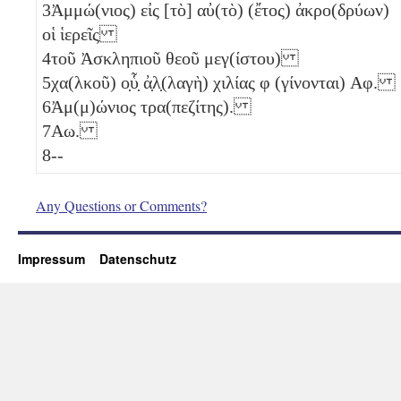
3
Ἀμμώ(νιος) εἰς [τὸ] αὐ(τὸ) (ἔτος) ἀκρο(δρύων)
οἱ ἱερεῖς
4
τοῦ Ἀσκληπιοῦ θεοῦ μεγ(ίστου)
5
χα(λκοῦ) ο̣ὗ̣ ἀ̣λ̣(λαγὴ) χιλίας
φ
(γίνονται)
Αφ
.
6
Ἀμ(μ)ώνιος τρα(πεζίτης).
7
Αω
.
8
--
Any Questions or Comments?
Impressum
Datenschutz