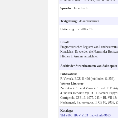
Sprache:
Griechisch
Textgattung:
dokumentarisch
Datierung:
ca. 200 n.Chr.
Inhalt:
Fragmentarischer Register von Landbesitzern (
Kimalaleis. Es werden die Namen der Besitze
Flächen in Aruren verzeichnet.
Archiv der Steuerbeamten von Soknopaiu
Publikation:
P. Viereck, BGU II 426 (mit Index, S. 356).
Weitere Literatur:
Zu Rekto Z. 15 und Verso Z. 18 vgl. F. Preisi
4 und zur Herkunft vgl. D. H. Samuel, Papyr
Corrigenda, ZPE 16, 1975, 243 = BL VII 13; z
Nachtergael, Papyrologica. II, CE 80, 2005, 
Kataloge:
TM 9163
HGV 9163
Papyri.info 9163