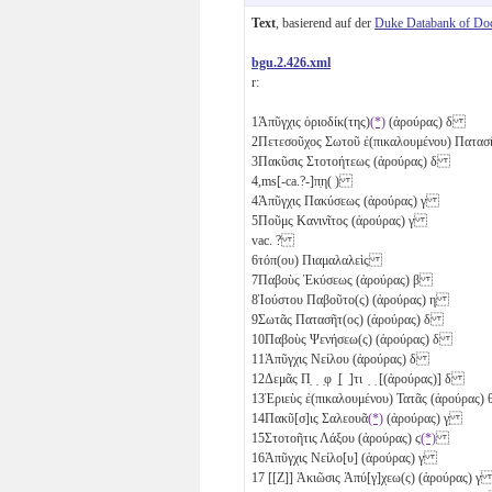
Text
, basierend auf der
Duke Databank of Do
bgu.2.426.xml
r:
1
Ἀπῦγχις ὁριοδίκ(της)
(*)
(ἀρούρας)
δ
2
Πετεσοῦχος Σωτοῦ ἐ(πικαλουμένου) Πατασ
3
Πακῦσις Στοτοήτεως (ἀρούρας)
δ
4,ms
[-ca.?-]π̣η( )
4
Ἀπῦγχις Πακύσεως (ἀρούρας)
γ
5
Ποῦμς Κανινῖτος (ἀρούρας)
γ
vac. ?
6
τόπ(ου) Πιαμαλαλεὶς
7
Παβοὺς Ἑκύσεως (ἀρούρας)
β
8
Ἰούστου Παβοῦτο(ς) (ἀρούρας)
η
9
Σωτᾶς Πατασῆτ(ος) (ἀρούρας)
δ
10
Παβοὺς Ψενήσεω(ς) (ἀρούρας)
δ
11
Ἀπῦγχις Νείλου (ἀρούρας)
δ
12
Δεμᾶς Π̣ ̣ ̣φ ̣[ ̣]τι ̣ ̣ [(ἀρούρας)]
δ
13
Ἐριεὺς ἐ(πικαλουμένου) Τατᾶς (ἀρούρας)
14
Πακῦ[σ]ις Σαλεουᾶ
(*)
(ἀρούρας)
γ̣
15
Στοτοῆτις Λάξου (ἀρούρας)
ϛ
(*)
16
Ἀπῦγχις Νείλο[υ] (ἀρούρας)
γ
17
[[Ζ]] Ἀκιῶσις Ἀπύ[γ]χεω(ς) (ἀρούρας)
γ