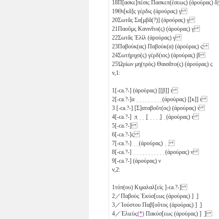
18
Π[ασκε]πέσις Πασκεπ(έσεως) (ἀρούρας)
δ̣
19
Θι[κᾶ]ς γέρδις (ἀρούρας)
γ
20
Σωτᾶς Σα[μβᾶ(?)] (ἀρούρας)
γ
21
Παοῦμς Κανινῖτο(ς) (ἀρούρας)
γ
22
Σωτᾶς Ἐλὶλ (ἀρούρας)
γ
23
Παβούκ(ας) Παβούκ(α) (ἀρούρας)
ϛ
24
Σωτήριχο(ς) γέρδ(ιος) (ἀρούρας)
β
25
Ὡρίων μη(τρὸς) Θαισᾶτο(ς) (ἀρούρας)
ϛ
v,1:
1
[-ca.?-] (ἀρούρας) [[
β
]]
ι
2
[-ca.?-]α ̣ ̣ ̣ ̣ ̣ ̣ ̣ ̣ ̣ (ἀρούρας) [[
κ
]]
ι
3
[-ca.?-] [Σ]αταβοῦτ(ος) (ἀρούρας)
ι
4
[-ca.?-] ̣π̣ ̣ ̣ ̣[ ̣ ̣ ̣ ̣] ̣ (ἀρούρας)
ι
5
[-ca.?-]
6
[-ca.?-]ς
7
[-ca.?-] ̣ ̣ (ἀρούρας) ̣ ̣
8
[-ca.?-] ̣ ̣ ̣ ̣ ̣ ̣ ̣ ̣ ̣ ̣ ̣ (ἀρούρας)
ν
9
[-ca.?-] (ἀρούρας)
ν
v,2:
1
τόπ(ου) Κιμαλαλ[είς ]-ca.?-]
2
／Παβοὺς Ἑκύσ[εως (ἀρούρας) ] ̣]
3
／Ἰούστου Παβ[οῦτος (ἀρούρας) ] ̣]
4
／Ἑλιεὺς
(*)
Πακύσ[εως (ἀρούρας) ] ̣]