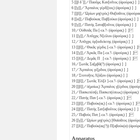
5
[[
β
δ´
]]／Παοῦμς Καν[ινῖτος (ἀρούρας) ] ̣]
6
[[
γ
]]／Ἅρπαλος γέρδ[(ιος) (ἀρούρας) ] ̣]
7
[[
β
]]／Ὡρίων μη(τρὸς) Θα[ϊσᾶτος (ἀρούρας)
8
[[
α
]]／Παβούκας Παβ[ούκα (ἀρούρας) ] ̣]
9
[[
γ
]]／Πατὴς Σαταβ[οῦτος (ἀρούρας) ] ̣]
10
／Οὐθιπᾶς Πα [-ca.?- (ἀρούρας) ] ̣]
11
[[
γ
]]／Ἀπῦγχις Ν[είλου (ἀρούρας) ] ̣]
12
／Ἀπῦγχις ὁρ[ιοδείκτης (ἀρούρας) ] ̣]
13
[[
β
]]／Θικᾶς γέρδις [-ca.?- (ἀρούρας) ] 
14
[[
γ
]]／Ἀρκᾶς Πα [-ca.?- (ἀρούρας) ] ̣]
15
[[
δ
]]／Δεμᾶς Π ̣ [-ca.?- (ἀρούρας) ] ̣]
16
／Σωτᾶς Σα[μβᾶ(?) (ἀρούρας) ] ̣]
17
／Ἅρπαλος γέ[ρδιος (ἀρούρας) ] ̣]
18
／Στοτοῆτις Λ[άξου (ἀρούρας) ] ̣]
19
[[
β
]]／Σωτᾶς Ἐλί[λ ]-ca.?- (ἀρούρας) ] 
20
[[
β
]]／ὁ(μοίως) Ἅρπαλος γ[έρδιος (ἀρούρα
21
／Πασκεπέσι[ς Πασκεπ(έσεως) (ἀρούρας) ]
22
／Πατὴς Παν [-ca.?- (ἀρούρας) ] ̣]
23
[[
β
]]／Παβούκ(ας) [-ca.?- (ἀρούρας) ] ̣
24
[[
β
]]／Πατὴς Σατ[αβοῦτος (ἀρούρας) ] ̣]
25
／Παβοὺς Πατ̣ [-ca.?- (ἀρούρας) ] ̣]
26
[[
γ
]]／Ὡρίων μη(τρὸς) [Θαϊσᾶτος (ἀρούρας
27
[[
δ
]]／Παβούκ(ας(?)) Π[αβούκ(α) (ἀρούρας
Apparatus