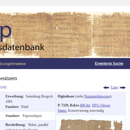
tzungshinweise
Erweiterte Suche
esitzern
2145/
|
Liste
|
Erwerbung:
Sammlung Brugsch
Digitalisate
(siehe
Nutzungshinweise
)
:
1891.
P. 7329, Rekto
600 dpi
DFG-Viewer
Fundort:
Dimê
Status:
Konservierung notwendig
Standort:
Papyrusdepot
Beschriftung:
Rekto, parallel
und quer zu den Fasern