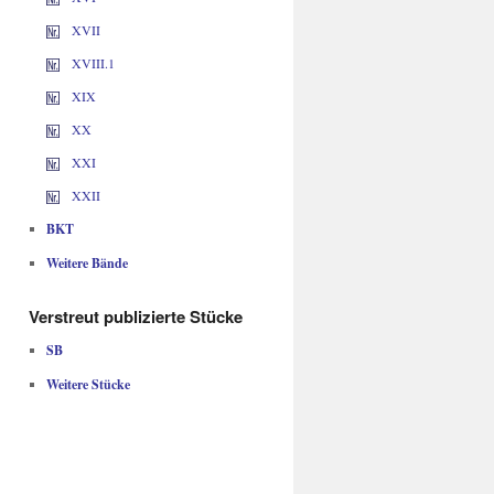
XVII
XVIII.1
XIX
XX
XXI
XXII
BKT
Weitere Bände
Verstreut publizierte Stücke
SB
Weitere Stücke