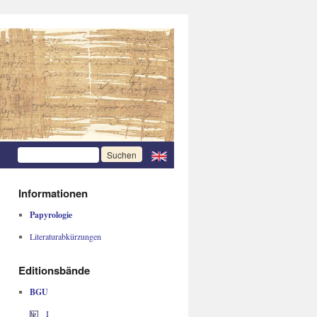
Informationen
Papyrologie
Literaturabkürzungen
Editionsbände
BGU
I