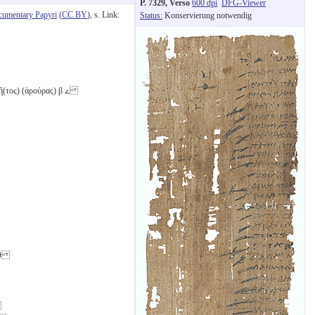
P. 7329, Verso
600 dpi
DFG-Viewer
cumentary Papyri
(
CC BY
), s. Link:
Status:
Konservierung notwendig
ῆ(τος) (ἀρούρας)
β
𐅵
θ