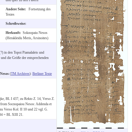
Andere Seite:
Fortsetzung des
Textes
Schreibweise:
Herkunft:
Soknopaiu Nesos
(Herakleidu Meris, Arsinoites)
?) in den Topoi Piamalaleis und
r und die Größe der entsprechenden
 Nesos
(
TM Archives
):
Berliner Texte
gke, BL I 437; zu Rekto Z. 14, Verso Z.
i from Socnopaiou Nesos: Addenda et
u Verso Kol. II 10 und 22 vgl. G.
234 = BL XIII 21.