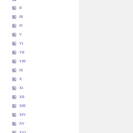
II
III
IV
V
VI
VII
VIII
IX
X
XI
XII
XIII
XIV
XV
XVI