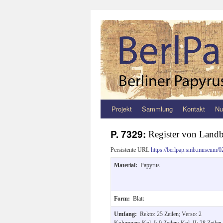
Projekt
Sammlung
Kontakt
Nu
Zum
Inhalt
P. 7329:
Register von Landb
springen
Persistente URL
https://berlpap.smb.museum/0
Material:
Papyrus
Form:
Blatt
Umfang:
Rekto: 25 Zeilen; Verso: 2
Kolumnen: Kol. I: 9 Zeilen; Kol. II: 28 Zeilen