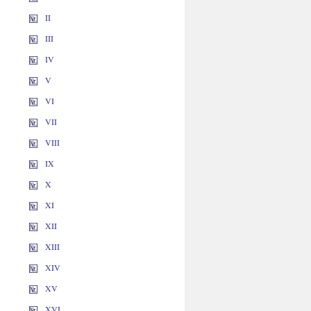
II
III
IV
V
VI
VII
VIII
IX
X
XI
XII
XIII
XIV
XV
XVI