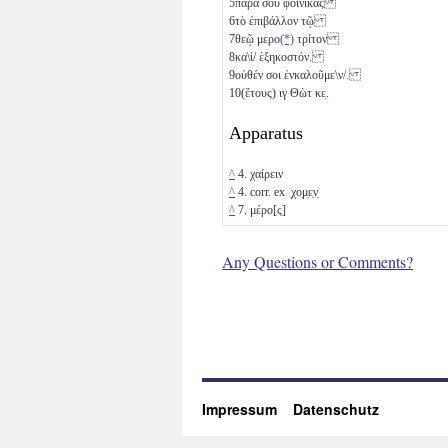
5
παρὰ σοῦ φοίνικας
6
τὸ ἐπιβάλλον τῷ
7
θεῷ μερο
(*)
τρίτον
8
κα\ὶ/ ἑξηκοστόν.
9
οὐθέν σοι ἐνκαλοῦμε\ν/.
10
(ἔτους)
ιγ
Θὼτ
κε̣
.
Apparatus
^
4. χαίρειν
^
4. corr. ex ̣χο̣μ̣ε̣ν̣
^
7. μέρο[ς]
Any Questions or Comments?
Impressum
Datenschutz