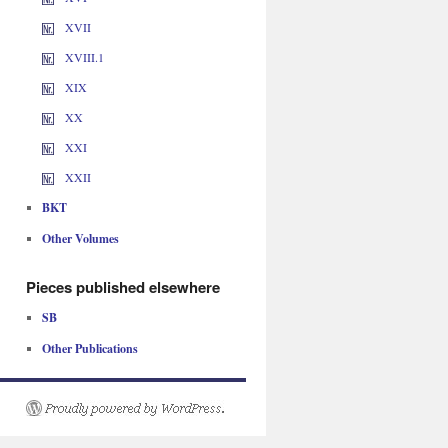
XVII
XVIII.1
XIX
XX
XXI
XXII
BKT
Other Volumes
Pieces published elsewhere
SB
Other Publications