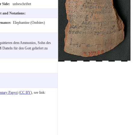
r Side:
unbeschriftet
pt and Notations:
enance:
Elephantine (Ombites)
 quittieren dem Ammonios, Sohn des
 Datteln für den Gott geliefert zu
tary Papyri
(
CC BY
), see link: