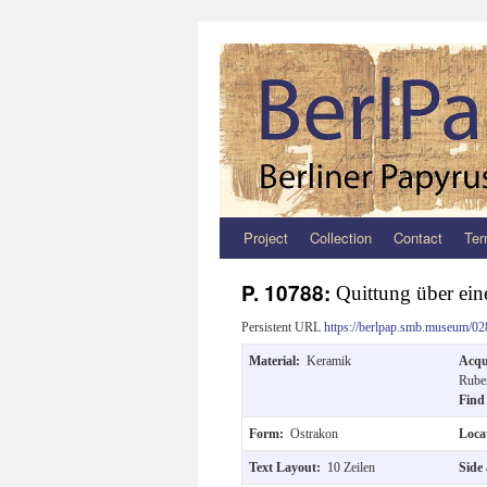
Project
Collection
Contact
Ter
Zum
Inhalt
P. 10788:
Quittung über eine
springen
Persistent URL
https://berlpap.smb.museum/02
Material:
Keramik
Acqu
Ruben
Find
Form:
Ostrakon
Loca
Text Layout:
10 Zeilen
Side