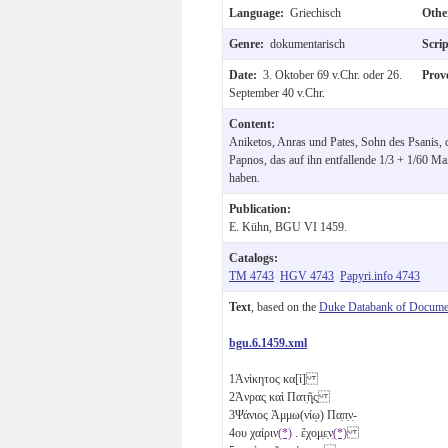
Language:
Griechisch
Othe
Genre:
dokumentarisch
Scri
Date:
3. Oktober 69 v.Chr. oder 26.
Prov
September 40 v.Chr.
Content:
Aniketos, Anras und Pates, Sohn des Psanis,
Papnos, das auf ihn entfallende 1/3 + 1/60 Maß
haben.
Publication:
E. Kühn, BGU VI 1459.
Catalogs:
TM 4743
HGV 4743
Papyri.info 4743
Text
, based on the
Duke Databank of Documen
bgu.6.1459.xml
1
Ἀνίκητος κα[ὶ]
2
Ἀνρας̣ καὶ Πατ̣ῆ̣ς̣
3
Ψάνιος Ἀμμω(νίῳ) Πα̣π̣ν̣-
4
ου χαίριν
(*)
. ἔχο̣μ̣ε̣ν̣
(*)