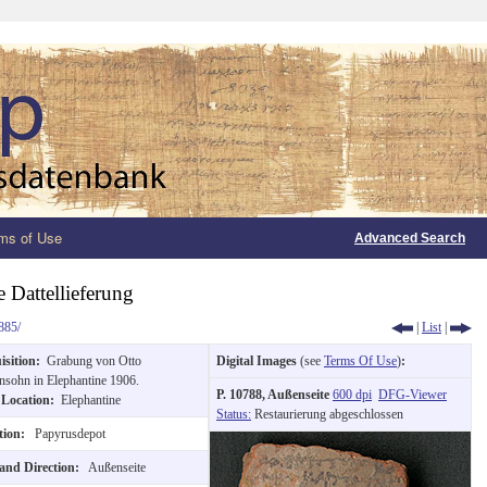
ms of Use
Advanced Search
 Dattellieferung
885/
|
List
|
isition:
Grabung von Otto
Digital Images
(see
Terms Of Use
)
:
sohn in Elephantine 1906.
P. 10788, Außenseite
600 dpi
DFG-Viewer
 Location:
Elephantine
Status:
Restaurierung abgeschlossen
tion:
Papyrusdepot
 and Direction:
Außenseite