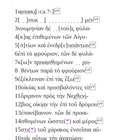
1
α̣ι̣σ̣α̣ικ̣ι̣[-ca.?-]
2
[ ̣ ̣]σ̣υ̣κ̣ ̣ ̣[ ̣ ̣ ̣ ̣ ̣ ̣ ̣ ̣ ̣ ̣ ̣] μ̣ὲ̣ν
3
νουμηνίαν δ̣ὲ̣ ̣ ̣ [τοὺ]ς̣ φύλα-
4
[κ]α̣ς ἐπιθεμένων τῶν Αἰγυ-
5
[π]τίων καὶ ἐνεδρ[ε]υ̣σ̣ά̣ν̣τ̣ω̣ν̣
6
ἐπὶ τὸ φρούριον, τῶν δὲ φυλά-
7
κ[ω]ν π̣ρ̣ο̣α̣ι̣σ̣θ̣ο̣μένων ̣ ̣ ̣ρ̣ο̣-
8
̣θέντ̣ων παρὰ τὸ φρούριον
9
ἐξέκλειναν ἐπὶ τὰς ἔξω
10
οἰκίας καὶ προσβαλόντες τὸ
11
ὄργ̣ανον πρὸς τὴν Νεχ̣θ̣ε̣ν̣ί̣-
12
βιος̣ οἰκί̣α̣ν τὴν ἐπὶ τοῦ δρόμου
13
ἐπανέβαινον. τῶν δὲ προαι-
14
σθομένων ὥσστε
(*)
καὶ μέρος
15
σ̣τ̣ι
(*)
τοῦ χάρακος ἐνσεῖσαι αὐ-
16
τοῖς οὕτως τὴν ἀναχώρη-