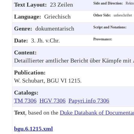
Text Layout:
23 Zeilen
Side and Direction:
Rekto,
Language:
Griechisch
Other Side:
unbeschriftet
Genre:
dokumentarisch
Script and Notations:
Date:
3. Jh. v.Chr.
Provenance:
Content:
Detaillierter amtlicher Bericht über Kämpfe mit
Publication:
W. Schubart, BGU VI 1215.
Catalogs:
TM 7306
HGV 7306
Papyri.info 7306
Text
, based on the
Duke Databank of Documentar
bgu.6.1215.xml