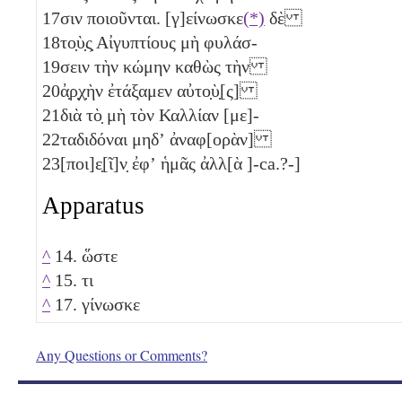
17
σιν ποιοῦνται. [γ]είνωσκε
(*)
δὲ
18
το̣ὺ̣ς̣ Αἰγυπτίους μὴ φυλάσ-
19
σειν τὴν κώμην καθὼς τὴν
20
ἀ̣ρ̣χ̣ὴν ἐτάξαμεν αὐτο̣ὺ̣[ς]
21
διὰ τὸ̣ μὴ τὸν Καλλίαν [με]-
22
ταδιδόναι μηδʼ ἀναφ[ορὰν]
23
[ποι]ε̣[ῖ]ν̣ ἐφʼ ἡμᾶς ἀλλ[ὰ ]-ca.?-]
Apparatus
^
14. ὥστε
^
15. τι
^
17. γίνωσκε
Any Questions or Comments?