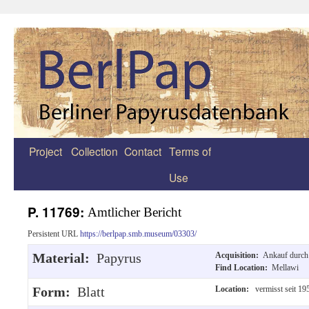
Project
Collection
Contact
Terms of
Zum
Use
Inhalt
springen
P. 11769:
Amtlicher Bericht
Persistent URL
https://berlpap.smb.museum/03303/
Material:
Papyrus
Acquisition:
Ankauf durch 
Find Location:
Mellawi
Form:
Blatt
Location:
vermisst seit 19