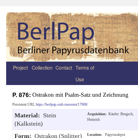
Project
Collection
Contact
Terms of
Zum
Use
Inhalt
springen
P. 876:
Ostrakon mit Psalm-Satz und Zeichnung
Persistent URL
https://berlpap.smb.museum/17908/
Material:
Stein
Acquisition:
Käufer: Brugsch,
Heinrich
(Kalkstein)
Form:
Ostrakon (Splitter)
Location:
Papyrusdepot