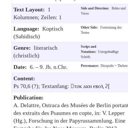
Text Layout:
1
Side and Direction:
Rekto und
Verso
Kolumnen; Zeilen: 1
Language:
Koptisch
Other Side:
Fortsetzung des
Textes
(Sahidisch)
Genre:
literarisch
Script and
Notations:
Unregelmäßige
(christlich)
Schrift.
Date:
6. – 9. Jh. n.Chr.
Provenance:
Diospolis = Theben
Content:
Ps 70,6 (?); Textanfang: ⲧⲟⲕ ⲁⲕⲛ ⲉⲃⲟⲗ ϩ[
Publication:
A. Delattre, Ostraca des Musées de Berlin portan
des extraits des Psaumes en copte, in: V. Lepper
(Hg.), Forschung in der Papyrussammlung. Eine