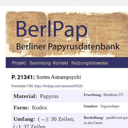
Projekt
Sammlung
Kontakt
Nutzungshinweise
Zum
Inhalt
P. 21341:
Sortes Astrampsychi
springen
Persistente URL
https://berlpap.smb.museum/04526/
Material:
Papyrus
Erwerbung:
Blechkiste 237.
Form:
Kodex
Standort:
Papyrusdepot
Umfang:
(→): 30 Zeilen;
Beschriftung:
parallel und que
zu den Fasern
(↓): 37 Zeilen.