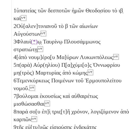
1
ὑπατείας τῶν δεσποτῶν ἡμῶν Θεοδο̣σίου τὸ
ιβ̣
καὶ
2
Οὐ[αλεν]τινιανοῦ τὸ
β
τῶν αἰωνίων
Αὐγούστων
3
Φλαυί
(*)
ῳ̣ Ταυρίνῳ Πλουσάμμωνος
στρατιώτῃ
4
[ἀπὸ νουμ]έρο̣[υ Μα]ύ̣ρων Λυκωνπόλεως
5
π(αρὰ) Αὐρ(ηλίου) Π̣[α]χ̣ύμι[ο]ς Ὀννωφρίου
μη(τρὸς) Μαρτυρίας ἀπὸ κώμης
6
Τεμενκύρκεως Ποιμένων τοῦ Ἑρμουπολείτου
νομοῦ.
7
βούλομαι ἑκουσίως καὶ αὐθαιρέτως
μισθώσασθαι
8
παρά σο[υ ἐπ]ὶ̣ τ̣ριε̣[τ]ῆ χρόνον, λογιζόμενον ἀπὸ
καρπῶν
9
τῆς εὐ[τυ]χ̣ῶς εἰσιούσης ἑνδεκάτης