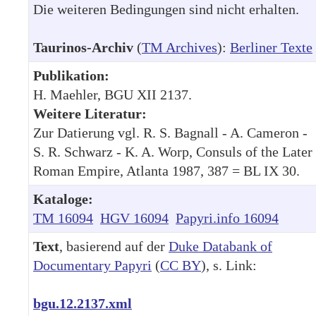
Die weiteren Bedingungen sind nicht erhalten.
Taurinos-Archiv
(
TM Archives
):
Berliner Texte
Publikation:
H. Maehler, BGU XII 2137.
Weitere Literatur:
Zur Datierung vgl. R. S. Bagnall - A. Cameron -
S. R. Schwarz - K. A. Worp, Consuls of the Later
Roman Empire, Atlanta 1987, 387 = BL IX 30.
Kataloge:
TM 16094
HGV 16094
Papyri.info 16094
Text
, basierend auf der
Duke Databank of
Documentary Papyri
(
CC BY
), s. Link:
bgu.12.2137.xml