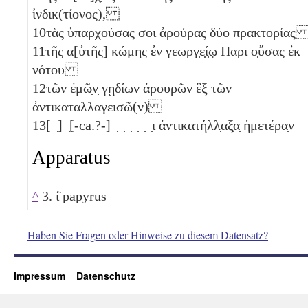
ἰνδικ(τίονος),
10
τὰς ὑπαρχούσας σοι ἀρούρας δύο
πρακτορία
11
τῆς α[ὐτῆς] κώμης ἐν γεωργ̣ε̣ί̣ῳ Παρι ο̣ὔσας ἐκ
νότου
12
τῶν ἐμῶ̣ν̣ γῃδίων ἀρουρῶν ἓξ
τῶν
ἀντικαταλλαγεισῶ(ν)
13
[ ̣] ̣[-ca.?-] ̣ ̣ ̣ ̣ ̣ ̣ι ἀντικατήλλ̣αξ̣α̣ ἡμετέρα̣ν
Apparatus
^
3. ί̈ papyrus
Haben Sie Fragen oder Hinweise zu diesem Datensatz?
Impressum
Datenschutz