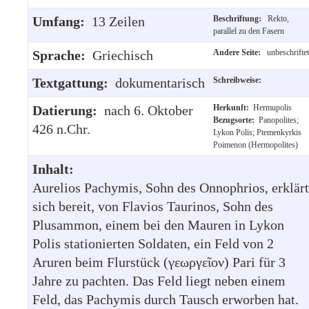
Umfang:
13 Zeilen
Beschriftung:
Rekto,
parallel zu den Fasern
Sprache:
Griechisch
Andere Seite:
unbeschriftet
Textgattung:
dokumentarisch
Schreibweise:
Datierung:
nach 6. Oktober
Herkunft:
Hermupolis
Bezugsorte:
Panopolites;
426 n.Chr.
Lykon Polis; Ptemenkyrkis
Poimenon (Hermopolites)
Inhalt:
Aurelios Pachymis, Sohn des Onnophrios, erklärt
sich bereit, von Flavios Taurinos, Sohn des
Plusammon, einem bei den Mauren in Lykon
Polis stationierten Soldaten, ein Feld von 2
Aruren beim Flurstück (γεωργεῖον) Pari für 3
Jahre zu pachten. Das Feld liegt neben einem
Feld, das Pachymis durch Tausch erworben hat.