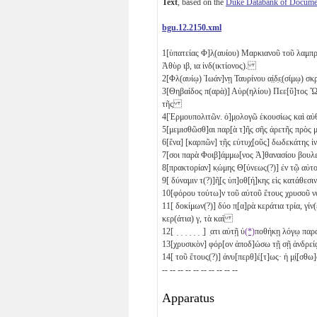
Text
, based on the
Duke Databank of Documen
bgu.12.2150.xml
1
[ὑπατείας Φ]λ̣(αυίου) Μαρκιανοῦ τοῦ λαμπρ
Ἁθὺρ
ιβ
,
ια
ἰνδ(ικτίονος).
2
[Φλ(αυίῳ) Ἰωάν]νῃ Ταυρίνου α̣ἰ̣δ̣ε̣(σίμῳ) 
3
[Θηβαίδος π(αρὰ)] Αὐρ(ηλίου) Πεε[ῦ]τος 
τῆς
4
[Ἑρμουπολιτῶν. ὁ]μ̣ολογῶ ἑκουσίως καὶ 
5
[μεμισθῶσθ]αι παρ̣[ὰ τ]ῆ̣ς σῆς ἀρετῆς πρὸ
6
[ἕνα]
[καρπῶν] τ̣ῆς εὐτυ̣χ̣[οῦς] δωδεκάτης
7
[σοι παρὰ Φοιβ]άμμω[νος Ἀ]θανασίου βουλ
8
[πρακτορίαν] κ̣ώμης Θ[ύνεως(?)] ἐν τῷ αὐ
9
[ δύναμιν τ(?)]ῆ̣[ς ὑπ]οθ[ή]κης εἰς κατάθε
10
[φόρου τούτω]ν τοῦ αὐτοῦ ἔτους χρυσοῦ
11
[ δοκίμων(?)] δύο π̣[α]ρὰ κεράτια τρία, γίν
κερ(άτια)
γ
, τὰ καὶ
12
[ ̣ ̣ ̣ ̣ ̣ ̣ ̣] ̣ατι αὐτῇ ὑ
(*)
ποθήκῃ λόγῳ παρ
13
[χρυσικὸν] φόρ[ον ἀποδ]ώσω τῇ σῇ ἀνδρ
14
[ τοῦ ἔτους(?)] ἀνυ[περθ]έ̣[τ]ως· ἡ μ̣ί̣[σθω]σ
-- -- -- -- -- -- -- -- -- --
Apparatus