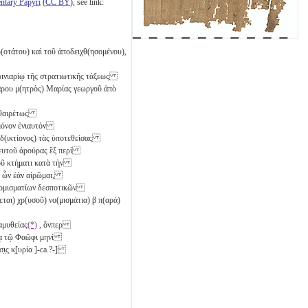
tary Papyri
(
CC BY
), see link:
(οτάτου) καὶ τοῦ ἀποδειχθ(ησομένου),
σκρινιαρίῳ τῆς στρατιωτικῆς τάξεως
Ὥρου μ(ητρὸς) Μαρίας γεωργοῦ ἀπὸ
αὐθαιρέτως
ς μόνον ἐνιαυτὸν
 ἰνδ(ικτίονος) τὰς ὑποτεθείσας
ευτοῦ ἀρούρας ἓξ
περὶ
τοῦ κτήματι κατὰ τὴν
σιν ὧν ἐὰν αἱρῶμαι,
 νομισματίων δεσποτικῶν
(εται) χρ(υσοῦ) νο(μισμάτια)
β
π(αρὰ)
αμυθείας
(*)
, ὅνπερ
είᾳ τῷ Φαῶφι μηνὶ
̣ι̣ς̣ κ̣[υρία ]-ca.?-]