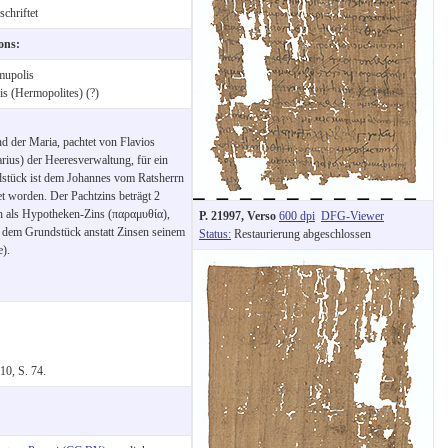
chriftet
ions:
mupolis
s (Hermopolites) (?)
d der Maria, pachtet von Flavios
arius) der Heeresverwaltung, für ein
dstück ist dem Johannes vom Ratsherrn
 worden. Der Pachtzins beträgt 2
ch als Hypotheken-Zins (παραμυθία),
P. 21997, Verso
600 dpi
DFG-Viewer
 dem Grundstück anstatt Zinsen seinem
Status:
Restaurierung abgeschlossen
e).
10, S. 74.