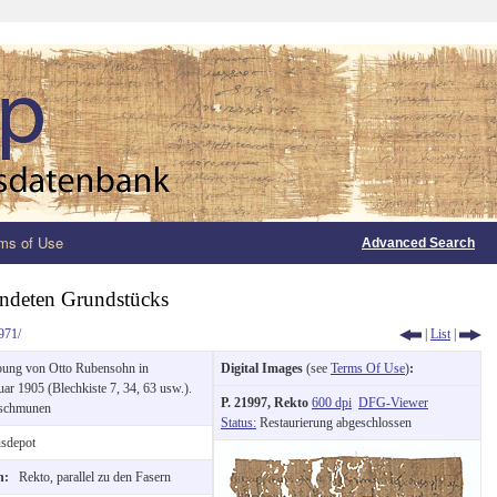
ms of Use
Advanced Search
ändeten Grundstücks
971/
|
List
|
ung von Otto Rubensohn in
Digital Images
(see
Terms Of Use
)
:
r 1905 (Blechkiste 7, 34, 63 usw.).
P. 21997, Rekto
600 dpi
DFG-Viewer
schmunen
Status:
Restaurierung abgeschlossen
sdepot
on:
Rekto, parallel zu den Fasern