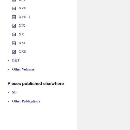
XVII
XVIII.1
XIX
XX
XXI
XXII
BKT
Other Volumes
Pieces published elsewhere
SB
Other Publications