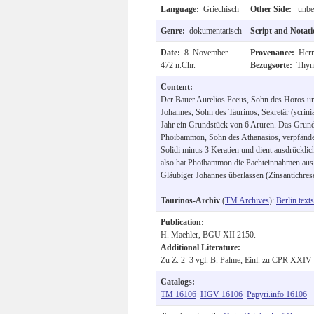
Language:
Griechisch
Other Side:
unbes
Genre:
dokumentarisch
Script and Notat
Date:
8. November
Provenance:
Her
472 n.Chr.
Bezugsorte:
Thyni
Content:
Der Bauer Aurelios Peeus, Sohn des Horos un
Johannes, Sohn des Taurinos, Sekretär (scrini
Jahr ein Grundstück von 6 Aruren. Das Grun
Phoibammon, Sohn des Athanasios, verpfändet
Solidi minus 3 Keratien und dient ausdrückli
also hat Phoibammon die Pachteinnahmen aus
Gläubiger Johannes überlassen (Zinsantichres
Taurinos-Archiv
(
TM Archives
):
Berlin texts
Publication:
H. Maehler, BGU XII 2150.
Additional Literature:
Zu Z. 2–3 vgl. B. Palme, Einl. zu CPR XXIV 
Catalogs:
TM 16106
HGV 16106
Papyri.info 16106