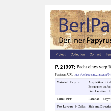
Project
Collection
Contact
Ter
Zum
Inhalt
P. 21997:
Pacht eines verpf
springen
Persistent URL
https://berlpap.smb.museum/04
Material:
Papyrus
Acquisition:
Grab
Eschmunen im Janua
Find Location:
E
Form:
Blatt
Location:
Papyru
Text Layout:
14 Zeilen
Side and Directi