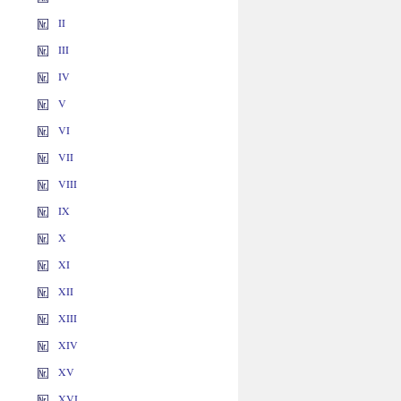
II
III
IV
V
VI
VII
VIII
IX
X
XI
XII
XIII
XIV
XV
XVI