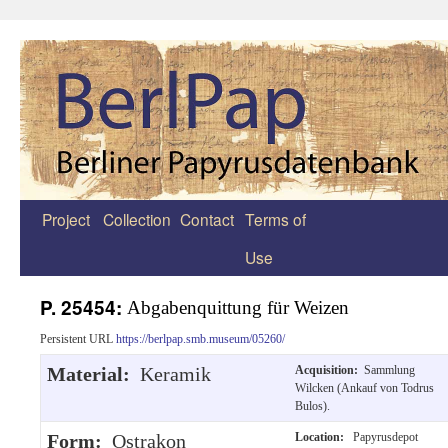
Project
Collection
Contact
Terms of
Zum
Use
Inhalt
springen
P. 25454:
Abgabenquittung für Weizen
Persistent URL
https://berlpap.smb.museum/05260/
Material:
Keramik
Acquisition:
Sammlung
Wilcken (Ankauf von Todrus
Bulos).
Form:
Ostrakon
Location:
Papyrusdepot