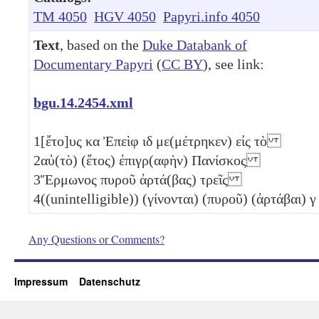
TM 4050
HGV 4050
Papyri.info 4050
Text
, based on the
Duke Databank of
Documentary Papyri
(
CC BY
), see link:
bgu.14.2454.xml
1
[ἔτο]υς
κα
Ἐπεὶφ
ιδ
με(μέτρηκεν) εἰς τὸ
2
αὐ(τὸ) (ἔτος) ἐπιγρ(αφὴν) Πανίσκος
3
Ἕρμωνος πυροῦ ἀρτά(βας) τρεῖς
4
((unintelligible)) (γίνονται) (πυροῦ) (ἀρτάβαι)
γ
Any Questions or Comments?
Impressum
Datenschutz