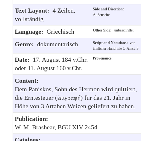
Text Layout:
4 Zeilen,
Side and Direction:
Außenseite
vollständig
Language:
Griechisch
Other Side:
unbeschriftet
Genre:
dokumentarisch
Script and Notations:
von
ähnlicher Hand wie O.Amst. 3
Date:
17. August 184 v.Chr.
Provenance:
oder 11. August 160 v.Chr.
Content:
Dem Paniskos, Sohn des Hermon wird quittiert,
die Erntesteuer (ἐπιγραφή) für das 21. Jahr in
Höhe von 3 Artaben Weizen geliefert zu haben.
Publication:
W. M. Brashear, BGU XIV 2454
Catalogs: